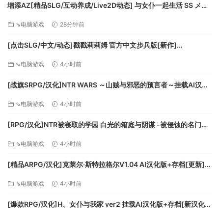
运轮回。游戏现已登陆 PC。玩家将在这款 roguelike 游戏中体
增添AZ[精品SLG/互动养成/Live2D动态] 与女仆一起生活 SS メイ
验塞勒涅的漫长求生路，藉由一系列引人入胜的画面与性能增
ドlife SS Steam官中步兵版+存档 [PC+安卓 1.0G][百度]
⇘电脑游戏
28分钟前
强收获一段难忘之旅，包括《Returnal™》的完整体验、“暂停
循环”功能、拍照模式与合作模式。此外，“西西弗斯之塔”也将
[点击SLG/中文/动态]戳戳莉莉姆 官方中文步兵版[新作]
与游戏本体同步上线。
[FM/700M/百度]
背景故事塞勒涅的飞船坠毁在了这颗诡谲多变的星球上。她必
⇘电脑游戏
4小时前
须在这片栖有远古文明的荒芜之地上寻找出路。孤立无援的
[战旗SRPG/汉化]NTR WARS ～山贼与邪恶的预言者～挂载AI汉化
她，为了生存拼尽全力。她被一次又一次地击倒，并一次又一
版[新汉化][FM/1.5G/百度
次地重头再来。在快节奏、高强度的游戏过程中，玩家将发
⇘电脑游戏
4小时前
现，无论是这颗星球，还是您的随身道具，都会在一次又一次
的轮回中发生改变。每次轮回都是一次全新的组合，迫使玩家
[RPG/汉化]NTR被寝取的学园 白光的箱庭与阴谋 -被侵蚀的名门女
挑战极限，换用不同策略进行战斗。
子们-挂载AI汉化版+存档[新汉化][FM/3.2G/百度]
⇘电脑游戏
4小时前
栩栩如生的视觉效果，让衰败世界的黑暗之美充满惊喜，从满
屏弹幕的激烈战斗，到出乎意料的剧情反转，都将在这颗荒凉
[精品ARPG/汉化]克莱尔·斯特拉格尔V1.04 AI汉化版+存档[更新]
而怪诞的星球中上演。探索、发现、战斗。在这段凶险而神秘
[FM/770M/百度]
⇘电脑游戏
4小时前
的旅程中突出重围。《Returnal》拥有极高的重玩价值。程序
化生成的世界让玩家能在每次失败后拾掇精神，在又一次的重
[爆款RPG/汉化]H、女仆与我家 ver2 挂载AI汉化版+存档[新汉化]
生中迎接不断变化的全新挑战。
[FM/1.6G/百度]