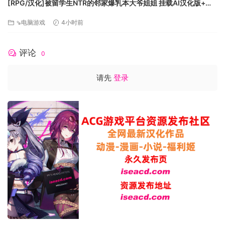
[RPG/汉化]被留学生NTR的邻家爆乳本大爷姐姐 挂载AI汉化版+存
选择 3D 音效支持的类型。4 准确定位周遭声响，让一切变得栩
档[新汉化][FM/1.1G/百度]
栩如生，也让您的反应更加敏捷。
⇘电脑游戏
4小时前
3 需采用有线连接方可体验完整的游戏内控制器功能。
4 需要立体声耳机或兼容的扬声器方可开启 3D 音效模式。
评论
合作模式：在合作模式中，您可以与另一位 PC 端玩家携手并
0
进，共同闯荡阿特洛波斯变幻莫测的迷宫。5 阿特洛波斯仍然危
请先
登录
机重重，但团队合作的无限可能将为您带来全新的维度与生存
手段。每个玩家控制的塞勒涅都各不相同，来自不同轮回。房
主玩家可使用位于各个生物群落的柯罗诺斯装置，召唤一位好
友或随机匹配另一位在线玩家。房主的游戏进度决定了多人游
戏中的可用道具。
西西弗斯之塔：下次在坠机地点醒来时，抬头看看。只需解锁
伊卡罗斯之锚，即可发现西西弗斯之塔入口。5 迎接西西弗斯之
塔的全新挑战，在似无止境的高塔中攀登，享受纯粹战斗。越
攀越高，赢取更高分数，搜寻独特道具和侦察日志，探索塞勒
涅那尚未知晓的故事。
5 在合作模式中，玩家将无法进入西西弗斯之塔、“房屋”场景和
挑战模式。不支持与 PlayStation®5 主机玩家进行跨平台游