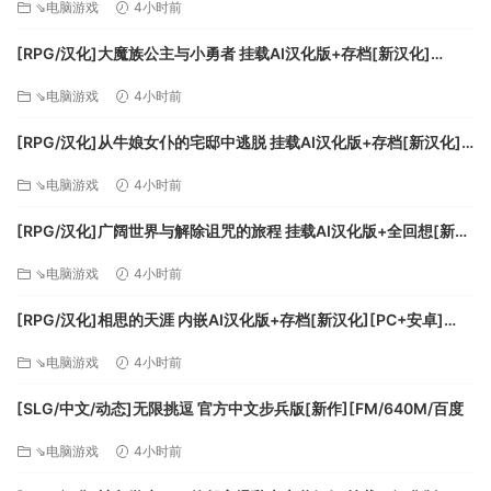
完整的 PC 版游戏体验包含成就系统与游戏进度追踪器、5 项图
⇘电脑游戏
4小时前
像预设，以及游戏内置性能指标（FPS 计数、GPU 与 CPU 利
[RPG/汉化]大魔族公主与小勇者 挂载AI汉化版+存档[新汉化]
用率测量、延迟追踪器）。
[FM/1.7G/百度]
体验亮眼夺目的视觉效果 16:10、21:9 宽屏与 32:9 超宽屏，三
⇘电脑游戏
4小时前
档屏幕高宽比，带来阿特洛波斯更大的视场宽度。更有众多的
额外选项，以供调整过场动画与 UI 界面。画面均在惊人的 4K
[RPG/汉化]从牛娘女仆的宅邸中逃脱 挂载AI汉化版+存档[新汉化]
[FM/1G/百度
分辨率下呈现。1在高配置电脑上，可开启光线追踪反射、阴
⇘电脑游戏
4小时前
影，以及一系列全新光照选项，所有选项均可由多种滑块进行
自定义，让您获得更具沉浸感的游戏体验。此外，游戏将支持
[RPG/汉化]广阔世界与解除诅咒的旅程 挂载AI汉化版+全回想[新汉
NVIDIA DLSS，NVIDIA NIS，以及 AMD FSR2 等性能增强技
化][FM/1.1G/百度]
⇘电脑游戏
4小时前
术。
1 需要兼容的 PC 与显示设备。
[RPG/汉化]相思的天涯 内嵌AI汉化版+存档[新汉化][PC+安卓]
2 需要兼容的 PC 与显卡方可开启图像增强。
[FM/780M/百度]
亲自上手，引爆感官。 使用 DualSense™ 控制器进行游戏，即
⇘电脑游戏
4小时前
可体验触觉反馈与动态扳机效果。3 当然，您也可以选择使用
[SLG/中文/动态]无限挑逗 官方中文步兵版[新作][FM/640M/百度
键鼠或其他控制器，所有按键均可进行自定义。游戏还加入了
诸多易用性选项，例如准星上的次要射击充能提示，以及多人
⇘电脑游戏
4小时前
合作中的标记系统。游戏支持杜比全景声 (Dolby Atmos)，并可