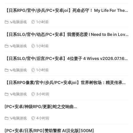
【日系RPG/官中/步兵/PC+安卓joi】死命必守！ My Life For Thee!
命に代えてもお守りします！ 官方中文步兵版【1.68G/CV】
⇘电脑游戏
1小时前
【日系SLG/官中/动态/PC+安卓】我需要恋爱 I Need to Be in Love
v1.6.4 EA 官方中文版【5.95G】
⇘电脑游戏
1小时前
【日系SLG/官中/后宫/PC+安卓】4位妻子 4 Wives v2026.07.16
官方中文版【1.72G】
⇘电脑游戏
1小时前
【日系RPG像素/官中/步兵/PC+安卓joi】世界树牧场：精灵传承
World Tree Ranch: Elven Legacy ハラマセノーカ～エルフハーレ
⇘电脑游戏
3小时前
ムと世界樹の牧場～ 官方中文步兵版【1.26G】
[PC+安卓/神级RPG/更新]蛇之交响曲
Symphony_of_the_Serpent-.72073 AI汉化版[9.3G]
⇘电脑游戏
4小时前
[PC+安卓/日系/RPG]赞助警察 AI汉化版[500M]