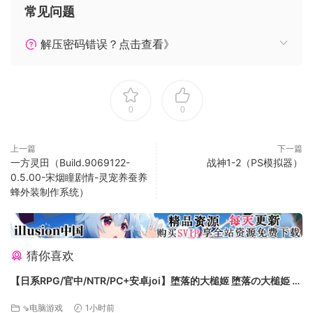
常见问题
解压密码错误？点击查看》
0
0
上一篇
下一篇
一方灵田（Build.9069122-
战神1-2（PS模拟器）
0.5.00-宋烟瞳剧情-灵宠养蚕养
蜂外装制作系统）
猜你喜欢
【日系RPG/官中/NTR/PC+安卓joi】堕落的大槌姬 堕落の大槌姫 官
方中文版【516M】
⇘电脑游戏
1小时前