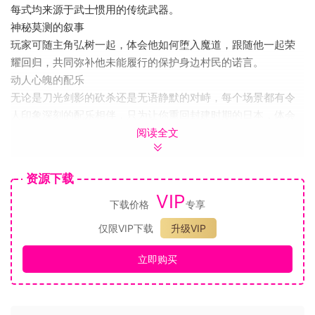
每式均来源于武士惯用的传统武器。
神秘莫测的叙事
玩家可随主角弘树一起，体会他如何堕入魔道，跟随他一起荣
耀回归，共同弥补他未能履行的保护身边村民的诺言。
动人心魄的配乐
无论是刀光剑影的砍杀还是无语静默的对峙，每个场景都有令
人印象深刻的配乐相伴，只为让你重回封建时期的日本，体会
阅读全文
武士生活中的每个瞬间。
由Leonard Menchiari和Flying Wild Hog工作室打造的黑泽明
资源下载
电影风格游戏《TREK TO YOMI》将于2022年发售，作为对垂
VIP
死的主人的誓言，年轻的剑士弘树发誓要保护他的城镇和他所
下载价格
专享
爱的人免受所有威胁。 面对悲剧，肩负使命，孤独的武士必须
仅限VIP下载
升级VIP
超越生死，直面自己，决定前进的道路。
立即购买