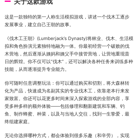
关于这款游戏
这是一款独特的第一人称生活模拟游戏，讲述一个伐木工逐步
发展事业，建立自己王朝的故事。
《伐木工王朝》(Lumberjack’s Dynasty)将林业、伐木、生活模
拟和角色扮演元素独特地融为一体。你最初经营一个破败的伐
木营地，然后逐渐从姨妈和姨父手中接管营地，让营地重现昔
日的辉煌。你不仅可以“伐木”，还可以解决各种任务来训练多种
技能，从而逐渐提升专业能力。
你可随时任意调整玩法：你可以通过购买和切割，将大森林转
化为产品，快速成为名副其实的专业伐木工，依靠老本行来发
家致富。你还可以花更多时间来深入探索游戏的全部内容，享
受多种多样的额外体验——包括修理和翻新建筑和车辆、钓
鱼、制作蜂蜜、种菜，以及与当地人交往，找到一生挚爱，最
终组建家庭。
无论你选择哪种方式，都会体验到很多乐趣（和辛劳），实现