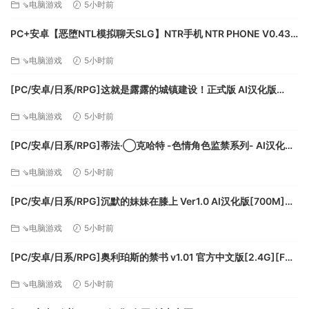
⇘电脑游戏
5小时前
网络: 宽带互联网连接
存储空间: 需要 5 GB 可用空间
PC+安卓【恶堕NTL模拟聊天SLG】NTR手机 NTR PHONE V0.43
官中动态步兵+解锁代码+全CG存档【500M】百度/迅雷/夸克/UC
推荐配置:
⇘电脑游戏
5小时前
需要 64 位处理器和操作系统
[PC/安卓/日系/RPG]这就是露露的城镇建设！正式版 AI汉化版
操作系统: Windows 10
[2.3G][FM/百度]
⇘电脑游戏
5小时前
处理器: Intel i5 / AMD X4, min. 2.8 GHz
内存: 8 GB RAM
[PC/安卓/日系/RPG]蒂法·◯克哈特 -色情角色监禁系列- AI汉化版
显卡: DirectX 11 compatible GPU, min. 2GB
[500M][FM/百度]
dedicated VRAM (AMD R9 300 series / NVIDIA
⇘电脑游戏
5小时前
GeForce GTX 900 series)
[PC/安卓/日系/RPG]沉默的妹妹在膝上 Ver1.0 AI汉化版[700M]
DirectX 版本: 11
[FM/百度]
网络: 宽带互联网连接
⇘电脑游戏
5小时前
存储空间: 需要 5 GB 可用空间
[PC/安卓/日系/RPG]奥利珀斯的禁书 v1.01 官方中文版[2.4G][FM/
百度]
⇘电脑游戏
5小时前