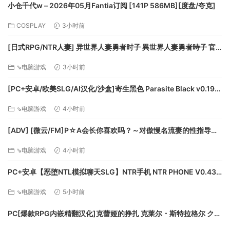
小仓千代w – 2026年05月Fantia订阅 [141P 586MB][度盘/夸克]
COSPLAY
3小时前
[日式RPG/NTR人妻] 异世界人妻勇者时子 異世界人妻勇者時子 官
中版 [210M]
⇘电脑游戏
3小时前
系统需求
[PC+安卓/欧美SLG/AI汉化/沙盒]寄生黑色 Parasite Black v0.196
官方中文版[3.34G/更新][FM/百度]
⇘电脑游戏
4小时前
最低配置:
[ADV] [微云/FM]P☆A会长你喜欢吗？～对傲慢名流妻的性指导
需要 64 位处理器和操作系统
～/P☆A会長は好きですか?～傲慢セレブ妻へのセックス指導～/AI
操作系统: Windows 7, 8, 10
⇘电脑游戏
4小时前
汉化+存档 pc [565m]
处理器: Intel Core2Duo / AMD X2, min. 2.2 GHz
内存: 4 GB RAM
PC+安卓【恶堕NTL模拟聊天SLG】NTR手机 NTR PHONE V0.43
显卡: DirectX 11 compatible GPU, min. 1.5GB
官中动态步兵+解锁代码+全CG存档【500M】百度/迅雷/夸克/UC
⇘电脑游戏
5小时前
dedicated VRAM (AMD Radeon HD 7000 series /
NVIDIA GeForce GTX 500 series)
PC[爆款RPG内嵌精翻汉化]克蕾娅的挣扎 克莱尔・斯特拉格尔 クレ
DirectX 版本: 11
ア・ストラグル V1.0.4+全CG存档[800M]百度/迅雷/UC/夸克