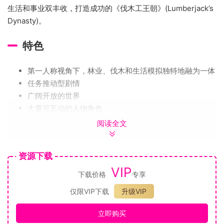
生活和事业双丰收，打造成功的《伐木工王朝》(Lumberjack’s
Dynasty)。
特色
第一人称视角下，林业、伐木和生活模拟独特地融为一体
任务推动型剧情
广阔开放的世界
大量可互动的人物角色
可调节的玩法，差事种类繁多
阅读全文
技能系统——学习和提高技能，优化技能，提高效率
包括不同产品和各种价格的经济系统
资源下载
控制重型机械和车辆
VIP
加工和销售原木、木板、树皮和其他木制品
下载价格
专享
修理、重建和扩建住宅和其他建筑
仅限VIP下载
升级VIP
修理和操作特定车辆
在伐木工作间隙，开展其他活动，如钓鱼、种菜、采摘水
立即购买
果、制作蜂蜜和烹饪美食