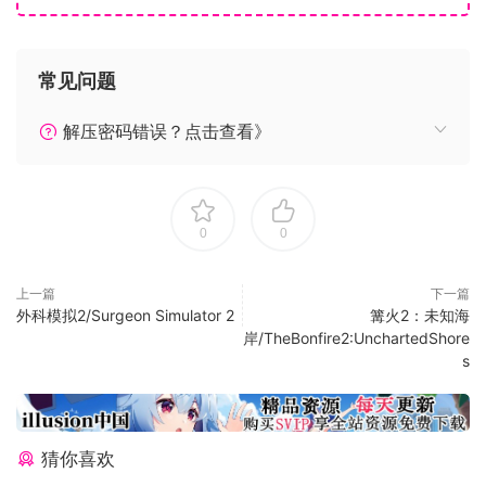
获得社交点数和钱币作为（部分可互换）货币，进一步拓
展事业
娶个老婆，组建家庭
常见问题
通过做出一个个正确的选择来发展你的《伐木工王朝》
(Lumberjack’s Dynasty)
解压密码错误？点击查看》
重要提示
0
0
本游戏目前处于抢先体验阶段，正在进行后续开发，因此未完
全启用所有元素。尚未启用的一些元素示例如下：
上一篇
下一篇
某些额外机械的使用（例如伐木机）
外科模拟2/Surgeon Simulator 2
篝火2：未知海
岸/TheBonfire2:UnchartedShore
搭讪、结婚和成家
s
修理/升级车辆
还请查看我们的规划图，了解我们未来几周和几个月的规划。
同时，我们邀请你向我们反馈更多想法和建议来优化游戏体
猜你喜欢
验。