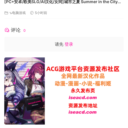
[PC+安卓/欧美SLG/AI汉化/女同]城市之夏 Summer in the City
[第二季 第一集 v0.1] AI汉化版[4.63G/更新][FM/百度]
⇘电脑游戏
5小时前
评论
0
请先
登录