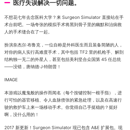
医疗失误解决一切问题。
不想花七年去念医科大学？来 Surgeon Simulator 直接站在手
术台前吧。一场夸张的模拟手术将黑到骨子里的幽默和治病救
人的手术缝合在了一起。
扮演奈杰尔·布鲁克，一位自称是外科医生而且装备简陋的人，
对你的病人实行高难度手术，其中包括 TF2 里的机枪手、解剖
结构独一无二的外星人，甚至包括美利坚合众国第 45 任总统
——没错，唐纳德·J·特朗普！
IMAGE
本游戏以魔鬼般的操作而闻名（每个按键控制一根手指），进
行可怕的器官移植、令人血脉偾张的紧急处理，以及在高速行
驶的救护车上来一场移动手术。你觉得自己手挺稳的？挺好
啊，没什么用的！
2017 新更新！Surgeon Simulator 现已包含 A&E 扩展包。现