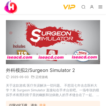
外科模拟2/Surgeon Simulator 2
2025-05-03
正经游戏
关于这款游戏 医疗失误解决一切问题。 不想花七年去念医科大
学？来 Surgeon Simulator 直接站在手术台前吧。一场夸张的模
拟手术将黑到骨子里的幽默和治病救人的手术缝合在了一起。 扮
演奈杰尔·布鲁克，一位自称是外科医生而且装备简陋的人，对你
的病人实行高难度手术，其中包括 TF2 里的机枪手、解剖结构独
仅限VIP下载，请先
登录