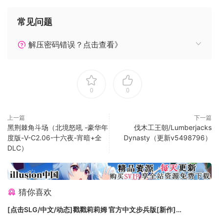
supported, but mouse strongly recommended
常见问题
for best play experience.
RECOMMENDED:
解压密码错误？点击查看》
OS:Windows 7
Processor:2.0 GHz or better
Memory:2 GB RAM
0
0
Graphics:Radeon x850 or comparable
DirectX®:9.0
Hard Drive:500 MB HD space
上一篇
下一篇
黑荆棘角斗场（北境怒吼 -豪华年
伐木工王朝/Lumberjacks
Sound:DirectX9.0 compatible sound card
度版-V-C2.06-十六夜-宵暗+全
Dynasty（更新v5498796）
Additional:Requires keyboard. Touchpad
DLC）
supported, but mouse strongly recommended
for best play experience.
猜你喜欢
[点击SLG/中文/动态]戳戳莉莉姆 官方中文步兵版[新作]