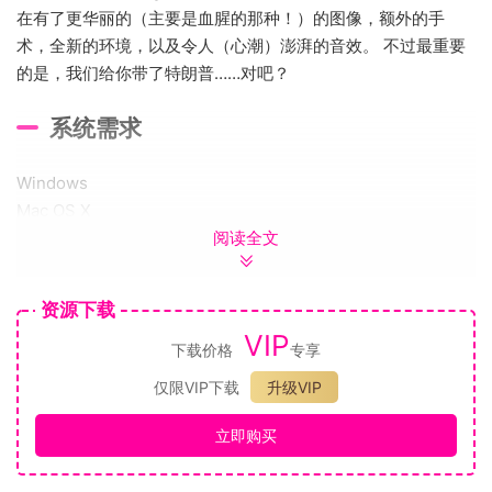
在有了更华丽的（主要是血腥的那种！）的图像，额外的手
术，全新的环境，以及令人（心潮）澎湃的音效。 不过最重要
的是，我们给你带了特朗普……对吧？
系统需求
Windows
Mac OS X
阅读全文
SteamOS + Linux
MINIMUM:
OS:Windows XP
资源下载
Processor:2.0 GHz
VIP
Memory:2 GB RAM
下载价格
专享
Graphics:Nvidia Geforce 7800 GT or better
仅限VIP下载
升级VIP
DirectX®:9.0
Hard Drive:500 MB HD space
立即购买
Sound:DirectX9.0 compatible sound card
Additional:Requires keyboard. Touchpad