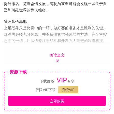
提升排名。随着剧情发展，驾驶员甚至可能会发现一些关于自
己和所处世界的惊人秘密。
管理队伍基地
上场战斗只是比赛中的一环，做好赛前准备才是胜利的关键。
驾驶员必须充分休息，并不断研究增强武器的方法。完全掌控
总部的一切，让队伍专注于战斗和开发强大先进的沃塔科技。
留名世界
阅读全文
利用战队功能与其他玩家联系、分享策略并彼此战斗，借此磨
练你的战斗技巧。参加玩家对战和特殊活动，与来自世界各地
的玩家对战。唯有登上全球排行榜第一名，并在世界沃塔协会
资源下载
中扬名，驾驶员才能证明自己的能力！
VIP
下载价格
专享
系统需求
仅限VIP下载
升级VIP
最低配置:
立即购买
操作系统: Windows 7
处理器: 2.61 GHz