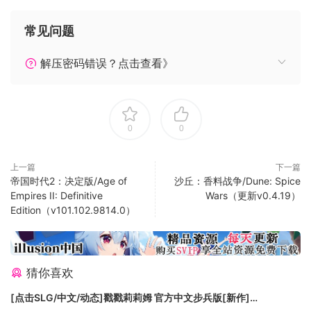
内存: 4 GB RAM
常见问题
显卡: NVIDIA Geforce GTX or AMD Radeon HD
网络: 宽带互联网连接
解压密码错误？点击查看》
存储空间: 需要 2 GB 可用空间
附注事项: 64-bit Processor
推荐配置:
0
0
操作系统: Windows 7 or above
处理器: 3.10 GHz
内存: 8 GB RAM
上一篇
下一篇
帝国时代2：决定版/Age of
沙丘：香料战争/Dune: Spice
显卡: NVIDIA Geforce GTX or AMD Radeon HD
Empires II: Definitive
Wars（更新v0.4.19）
网络: 宽带互联网连接
Edition（v101.102.9814.0）
存储空间: 需要 2 GB 可用空间
附注事项: 64-bit processor
猜你喜欢
[点击SLG/中文/动态]戳戳莉莉姆 官方中文步兵版[新作]