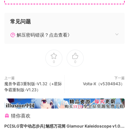
常见问题
解压密码错误？点击查看》
系统需求
0
0
最低配置:
上一篇
下一篇
需要 64 位处理器和操作系统
魔兽争霸3重制版-V1.32（+星际
Volta-X（v5394943）
操作系统:Windows 10 64bit
争霸重制版-V1.23）
处理器:Intel Core 2 Duo or AMD Athlon 64×2
5600+
内存:4 GB RAM
显卡:NVIDIA® GeForce® GT 420 or ATI™
猜你喜欢
Radeon™ HD 6850 or Intel® HD Graphics 3000
PC[SLG官中动态步兵]魅惑万花筒 Glamour Kaleidoscope v1.0.9