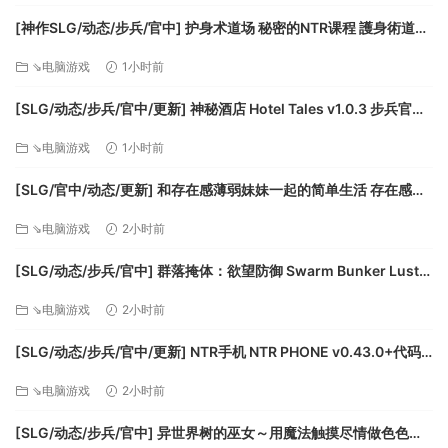
[神作SLG/动态/步兵/官中] 护身术道场 秘密的NTR课程 護身術道場
秘密のNTRレッスン Self Defense Dojo v1.9.14 动态步兵官中版
⇘电脑游戏
1小时前
[943M]
[SLG/动态/步兵/官中/更新] 神秘酒店 Hotel Tales v1.0.3 步兵官中
版 [6.4G]
⇘电脑游戏
1小时前
[SLG/官中/动态/更新] 和存在感薄弱妹妹一起的简单生活 存在感薄
い妹との簡単生活 v1.2.7 rev.4 动态官中版 [1.84G]
⇘电脑游戏
2小时前
[SLG/动态/步兵/官中] 群落掩体：欲望防御 Swarm Bunker Lust
Defense v1.07 动态步兵官中正式版 [3.37G]
⇘电脑游戏
2小时前
[SLG/动态/步兵/官中/更新] NTR手机 NTR PHONE v0.43.0+代码
+存档 动态步兵官中版 [468M]
⇘电脑游戏
2小时前
[SLG/动态/步兵/官中] 异世界树的巫女～用魔法触摸尽情做色色的