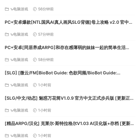
or better with 2 GB VRAM
官中步兵+全CG存档[1.68G]百度/迅雷/UC
DirectX 版本:11
⇘电脑游戏
56分钟前
网络:宽带互联网连接
PC+安卓爆款[NTL国风AI真人画风SLG背德]母上攻略 v2.0 官中动
存储空间:需要 30 GB 可用空间
态步兵版[6.6G]百度/迅雷/UC/夸克
⇘电脑游戏
57分钟前
PC+安卓[同居养成ARPG]和存在感薄弱的妹妹一起的简单生活
~V1.2.7 rev.4官中+作弊存档+CG回想画廊~存在感薄い妹との簡単
⇘电脑游戏
58分钟前
生活[3.3G]百度/迅雷/UC/夸克
[SLG] [微云/FM]BioBot Guide: 色欲同频/BioBot Guide:
SexySync/官中+无码+动态 pc [2.31G]
⇘电脑游戏
1小时前
[SLG/中文/动态] 魅惑万花筒V1.0.9 官方中文正式步兵版 [更新正式
版] [FM/1.7G/百度]
⇘电脑游戏
1小时前
[精品ARPG/汉化] 克莱尔·斯特拉格尔V1.03 AI汉化版+存档 [更新]
[FM/1.5G/百度]
⇘电脑游戏
1小时前