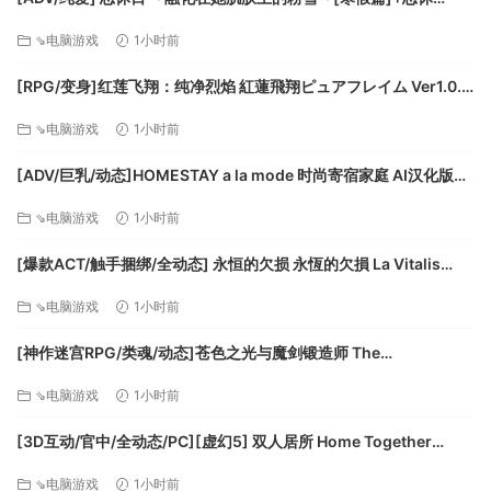
场景和星舰
Encore！ + 恋休Encore！～永恒的夏天～ AI汉化版+全cg存档
⇘电脑游戏
1小时前
五艘星舰形态和建造方式都截然不同，有的直接将城市建筑作
[1.8g][百度]
为星舰内部的一部分进行改造，自带大量的设施；有的在雪山
[RPG/变身]红莲飞翔：纯净烈焰 紅蓮飛翔ピュアフレイム Ver1.0.4
上直接利用冰层和冻土作为飞船外壳，高纬度发射节省能量，
汉化版[PC+安卓/5G][百度]
同时自带大量淡水；有的在火山边利用熔岩的能量进行建造和
⇘电脑游戏
1小时前
储能。不同星舰和场景有不同风格的外星生物和战利品奖励。
[ADV/巨乳/动态]HOMESTAY a la mode 时尚寄宿家庭 AI汉化版
+全cg存档[4.2g][百度]
⇘电脑游戏
1小时前
[爆款ACT/触手捆绑/全动态] 永恒的欠损 永恆的欠損 La Vitalis
Immortal Loss Beta v0.53.0 官方中文版[PC+安卓盖世 840m][百
⇘电脑游戏
1小时前
度]
[神作迷宫RPG/类魂/动态]苍色之光与魔剑锻造师 The
Shimmering Horizon and Cursed Blacksmith 蒼キ光と魔剣の鍛
⇘电脑游戏
1小时前
冶師 v1.12 官中步兵+全CG存档[PC+安卓joi 2.9g][百度]
隐藏在暗处的地球势力和其未公开的第六艘建造中的星舰，等
[3D互动/官中/全动态/PC][虚幻5] 双人居所 Home Together
待指挥官探索发现。
v0.48.1 官方中文步兵版+Patreon解锁码[13.2G/CV]
⇘电脑游戏
1小时前