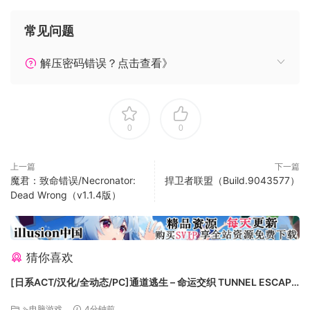
头科技企业，决定在人类种群灭绝前，投入人类所有资源建造
五艘能繁衍文明的巨型星舰飞船，把人类火种播撒到宇宙上。
常见问题
指挥角色保卫飞船
玩家选择指挥人革联、白熊重工和 UNION 的特种作战部队，目
解压密码错误？点击查看》
前共计9名不同的角色，组成一个三人小队。乘坐穿梭机在地球
上抗击外星生物，在外星生物摧毁建造的星舰前消灭它们！保
卫五艘巨型星舰飞船的完工启航。每场战斗都是在 9×9 的战棋
地图上发生，指挥角色充分利用地形障碍、装备特点，完成以
0
0
少胜多的战斗。
上一篇
下一篇
魔君：致命错误/Necronator:
捍卫者联盟（Build.9043577）
Dead Wrong（v1.1.4版）
猜你喜欢
[日系ACT/汉化/全动态/PC]通道逃生 – 命运交织 TUNNEL ESCAPE
– Fates Entwined v1.0.6 AI汉化版+DLC[3.85G]
⇘电脑游戏
4分钟前