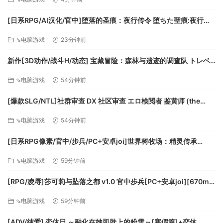
超过24种武器
游戏中包含了锋利、技巧、重装、科学四大类不同的武器装
[日系RPG/AI汉化/官中]堕落的圣痕：夜行传令 堕ちた聖痕:夜行伝
备，总计数量超过24种。还有通过捕获外星生物研究生产的隐
令 v1.12[PC+安卓/4.15G]
⇘电脑游戏
23分钟前
藏武器。每名角色能携带两把武器进入战斗，通过合理的搭配
来武装小队。
新作[3D动作/战斗H/动态] 宝藏冒险：森林与遗迹的调查队 トレベ
超过81块芯片和天赋
ンチャー:森と遺跡の調査隊 V1.0.2 生肉版 [2.40G][百度]
⇘电脑游戏
54分钟前
每把武器能插装三块芯片，有些稀有芯片提供了武器本身所没
有的强大能力。合适的角色搭配合适的武器，强力的芯片组合
[爆款SLG/NTL]社群审查 DX 社区审查 エロ検閲者 鉴黄师 (the
能把战斗力提升到更高维度。
censor) v5.0.6 Steam官中步兵版+『The Censor』DLC ― 淫堕
⇘电脑游戏
54分钟前
ニュース+存档+作弊[PC+安卓盖世] [1.90G][百度]
[日系RPG像素/官中/步兵/PC+安卓joi]世界树牧场：精灵传承
World Tree Ranch: Elven Legacy ハラマセノーカ～エルフハーレ
⇘电脑游戏
59分钟前
ムと世界樹の牧場～ 官方中文步…
[RPG/凌辱]莎可莉与坠落之都 v1.0 官中步兵[PC+安卓joi][670m]
[百度]
⇘电脑游戏
59分钟前
[ADV/纯爱] 恋休日 ～融化在她肌肤上的粉雪～[寒假篇]+恋休