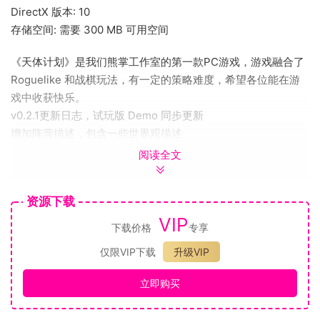
DirectX 版本: 10
存储空间: 需要 300 MB 可用空间
《天体计划》是我们熊掌工作室的第一款PC游戏，游戏融合了
Roguelike 和战棋玩法，有一定的策略难度，希望各位能在游
戏中收获快乐。
v0.2.1更新日志，试玩版 Demo 同步更新
增加阵营描述，包含一些世界观描述
降低部分前期关卡难度
阅读全文
经验提升增加，能更早解锁所有天赋技能
成长性芯片增加初始值
资源下载
少量平衡性数值调整
VIP
下载价格
专享
肉鸽，战棋和二次元科幻
仅限VIP下载
升级VIP
《天体计划》是一款 Roguelike 回合战棋游戏，是《天体》故
事背景下的启航之作。
立即购买
2069年，来自太空的未知外星生物突然进攻地球，在七天时间
内造成全球主要城市一半以上人口的死亡。地球各国政府和巨