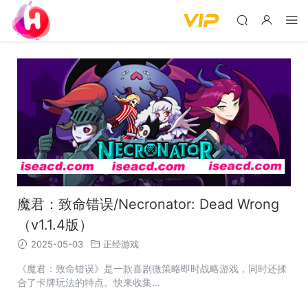
魔君：致命错误/Necronator: Dead Wrong
（v1.1.4版）
2025-05-03
正经游戏
《魔君：致命错误》是一款喜剧微策略即时战略游戏，同时还揉
合了卡牌玩法的特点。快来收集...