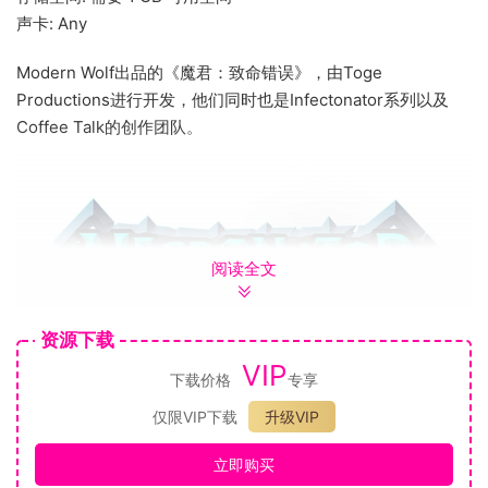
声卡: Any
Modern Wolf出品的《魔君：致命错误》，由Toge
Productions进行开发，他们同时也是Infectonator系列以及
Coffee Talk的创作团队。
阅读全文
资源下载
VIP
下载价格
专享
那些亡灵学院的讲师们根本不能理解你的才能。你完全没必要
仅限VIP下载
升级VIP
进行多年的训练了……为什么不直接与一名邪恶的远古半神做一
立即购买
笔交易呢？选择一名特别的指挥官，与无所不能的魔君一起征