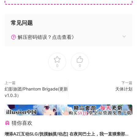
服利弗莫尔联盟，然后帮助魔君取回其原有的荣光。
常见问题
解压密码错误？点击查看》
0
0
Features
上一篇
下一篇
幻影旅团/Phantom Brigade(更新
天体计划
踏上黑暗之路： 成为各具特色的指挥官们中的一员，他们各自
v1.0.3）
都拥有专门的强力法术和单位。指挥官们都有其各自追寻魔君
的理由，而他们的故事都将在单人游戏的剧情战役中为您一一
展开。这些故事由《Fallen London》的作者Chandler
Groover合作撰写。
猜你喜欢
带领亡灵的崛起：收集并强化亡灵单位并将其部署于令人激动
增添AZ[互动SLG/抚摸触摸/动态] 在夜间巴士上，我一直猥亵那个
的快节奏兵线防御即时战略战斗之中。游戏中拥有超过20种单