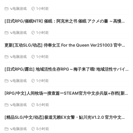
女孩，直到她的内裤湿得黏糊糊的。 [安卓+PC 320M][百度]
位，每种单位都拥有可升级的力量，并能与其他单位进行协同
⇘电脑游戏
1小时前
增效。在这款卡组构筑类超游戏中精心挑选并置换各种单位
吧。
[日式RPG/催眠NTR] 催眠：阿克米之书 催眠 アクメの書 ～高慢姉
战——斗到底： 入侵利弗莫尔的领地并击败严阵以待的守军。
妹にエッチな逆襲～ 精翻汉化版 [PC+安卓 760M][百度]
⇘电脑游戏
1小时前
派出您的骷髅弓箭手，恶鬼以及植物炸弹人来击溃那些利弗莫
尔牧师，钢铁魔像以及……毛茸茸的山羊？！
更新[互动SLG/动态] 侍奉女王 For the Queen Ver251003 官中步
大量的珍贵恐怖图腾：发掘独特的游戏可交换遗物，这些遗物
兵版+2DLC [1.60G][百度]
⇘电脑游戏
1小时前
可以震撼及不可预测的方式改变您的指挥官力量。
您是否拥有足够的战术素养、应变能力以及道德灵活性以成为
[日式RPG/露出] 地域活性生存RPG～梅子来了哦! 地域活性サバイ
利弗莫尔的黑暗领主呢？立刻去《魔君：致命错误》里试试
バルRPG～梅ちゃんがきた! 官中版 [580M][百度]
吧！
⇘电脑游戏
1小时前
[RPG/中文]人间牧场ー搜查篇ーSTEAM官方中文步兵版+存档[新
作][FM/1.4G/百度
⇘电脑游戏
5小时前
[精品SLG/中文/动态]极道无赖EX女警・鮎川光V1.2.0 官方中文版
+存档[更新安卓][PC+安卓][FM/3.4G/百度]
⇘电脑游戏
5小时前