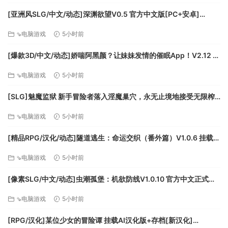
[亚洲风SLG/中文/动态]深渊欲望V0.5 官方中文版[PC+安卓]
[FM/5.8G/百度]
⇘电脑游戏
5小时前
5名独特指挥官及其故事战役
更多的亡灵和人类联盟单位
[爆款3D/中文/动态]娇喘阿黑颜？让妹妹发情的催眠App！V2.12 官
4个独特的生物群系，各自将包含不同的游戏效果
方中文版+DLC+存档[FM/1.7G/百度]
⇘电脑游戏
5小时前
……以及更多令人惊喜的商店内容。
[SLG]魅魔监狱 新手冒险者落入淫魔巢穴，永无止境地接受无限榨
精的故事 生肉版+动画版[新作][FM/2.9G/百度]
⇘电脑游戏
5小时前
[精品RPG/汉化/动态]隧道逃生：命运交织（番外篇）V1.0.6 挂载AI
汉化正式版+DLC+存档[更新][FM/3.8G/百度]
⇘电脑游戏
5小时前
[像素SLG/中文/动态]虫潮孤堡：机欲防线V1.0.10 官方中文正式步
兵版+存档[更新][FM/3.4G/百度]
⇘电脑游戏
5小时前
[RPG/汉化]某位少女的冒险谭 挂载AI汉化版+存档[新汉化]