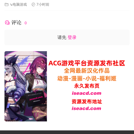
⇘电脑游戏
7小时前
推荐配置:
需要 64 位处理器和操作系统
评论
0
操作系统: Windows 7 or higher (64-bit)
处理器: 3.0 Ghz Quad Core CPU or faster
请先
登录
内存: 12 GB RAM
显卡: 4 GB Dedicated Memory
DirectX 版本: 11
网络: 宽带互联网连接
存储空间: 需要 12 GB 可用空间
声卡: Sound Card: DirectX® Compatible
附注事项: Running the Dedicated Server and
Client on the same computer will double ram
requirements. Also future releases may require
more hard drive space.