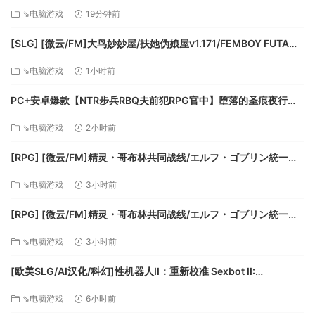
感薄い妹との簡単生活 与缺乏存在感的妹妹的简单生活 v1.2.6
Quest – Meet Trader NPCs to buy and sell goods and
⇘电脑游戏
19分钟前
rev.2 官方中文步兵版+全cg存档 [PC+安卓]
complete quest jobs for rewards. Enjoy several quest
types in over 200 questable locations.
[SLG] [微云/FM]大鸟妙妙屋/扶她伪娘屋v1.171/FEMBOY FUTA
Customize – Create your own character or pick a
HOUSE/官中+无码+动态 pc+更新 [5.79G]
⇘电脑游戏
1小时前
preset and customize in-game even more with a
huge selection of clothing and armor you can craft or
PC+安卓爆款【NTR步兵RBQ夫前犯RPG官中】堕落的圣痕夜行传
loot in the world.
令 堕ちた聖痕夜行伝令 v1.26官中步兵+BUG修复补丁+全CG存档
⇘电脑游戏
2小时前
Drive – Enjoy the badass vehicle system where you
【6.5G】百度/迅雷/UC/夸克
find all the parts, learn all the recipes and craft your
[RPG] [微云/FM]精灵・哥布林共同战线/エルフ・ゴブリン統一戦
own vehicle including bikes, minibikes, motorcycles,
線/官中+动态 pc [642m]
4x4s and even take to the skies in gyrocopters.
⇘电脑游戏
3小时前
Farm or Hunt – Plant and grow gardens for
[RPG] [微云/FM]精灵・哥布林共同战线/エルフ・ゴブリン統一戦
sustainable resources or head out into the
線/官中+动态 pc [642m]
wilderness and hunt over a dozen unique wild
⇘电脑游戏
3小时前
animals.
[欧美SLG/AI汉化/科幻]性机器人II：重新校准 Sexbot II:
系统需求
Recalibrated [v2.09 测试版] AI汉化版[PC+安卓/3.71G/更新]
⇘电脑游戏
6小时前