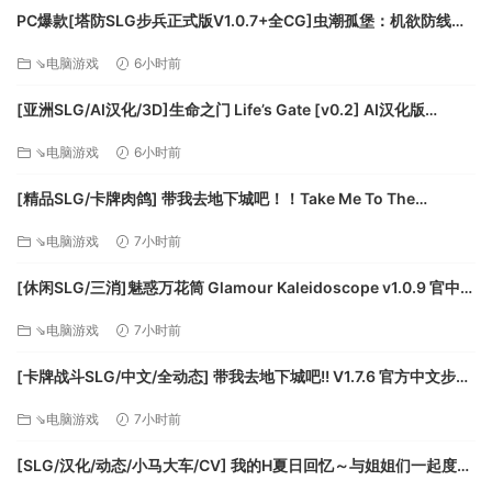
Windows
PC爆款[塔防SLG步兵正式版V1.0.7+全CG]虫潮孤堡：机欲防线
Mac OS X
Swarm Bunker Lust Defense V1.0.7官中+全CG存档[3.5G]百度/
⇘电脑游戏
6小时前
SteamOS + Linux
迅雷/UC/夸克
最低配置:
[亚洲SLG/AI汉化/3D]生命之门 Life’s Gate [v0.2] AI汉化版
[PC+安卓/1.77G/更新][FM/百度]
需要 64 位处理器和操作系统
⇘电脑游戏
6小时前
操作系统: Windows 7 or higher (64-bit)
[精品SLG/卡牌肉鸽] 带我去地下城吧！！Take Me To The
处理器: 2.4 Ghz Dual Core CPU
Dungeon!! v1.7.6 官方中文步兵版[PC+安卓盖世][百度]
内存: 8 GB RAM
⇘电脑游戏
7小时前
显卡: 2 GB Dedicated Memory
DirectX 版本: 11
[休闲SLG/三消]魅惑万花筒 Glamour Kaleidoscope v1.0.9 官中
网络: 宽带互联网连接
[PC+安卓盖世][百度]
⇘电脑游戏
7小时前
存储空间: 需要 12 GB 可用空间
声卡: Sound Card: DirectX® Compatible
[卡牌战斗SLG/中文/全动态] 带我去地下城吧!! V1.7.6 官方中文步兵
附注事项: Running the Dedicated Server and Client
版+存档 [更新] [FM/3.5G/百度]
on the same computer will double ram requirements.
⇘电脑游戏
7小时前
Also future releases may require more hard drive
[SLG/汉化/动态/小马大车/CV] 我的H夏日回忆～与姐姐们一起度过
space.
的八月～AI汉化版+存档 [新汉化] [FM/3.2G/百度]