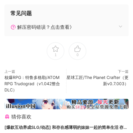
possibilities are infinite with nearly 400 unique
locations.
常见问题
Combat – Encounter over 50 unique zombie
archetypes including special infected with unique
解压密码错误？点击查看》
behaviors and attacks.
Survive – Experience real hardcore survival
mechanics with nearly 50 buff boosts/ailments
including hunger, thirst, infections, broken bones,
1
0
food poisoning, hypothermia, heat exhaustion,
dysentery and more.
上一篇
下一篇
Destroy – Buildings and terrain formations can
核爆RPG：特鲁多格勒/ATOM
星球工匠/The Planet Crafter（更
RPG Trudograd（v1.042整合
新v0.7.003）
collapse under their own weight from structural
DLC）
damage or poor building design.
Loot – Scavenge the world for the best guns,
weapons, tools, armor, clothing, which have quality
ranges which govern attributes to provide hundreds
猜你喜欢
of thousands of item permutations. Augment items
[爆款互动养成SLG/动态] 和存在感薄弱的妹妹一起的简单生活 存在
by attaching a multitude of mods