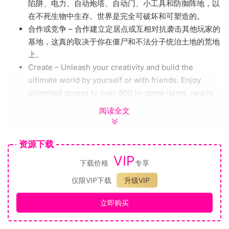
陷阱、电力、自动炮塔、自动门、小工具和防御阵地，以
在不死生物中生存。世界是完全可破坏和可塑造的。
合作或竞争 – 合作建立定居点或互相对抗袭击其他玩家的
基地，这真的取决于你在僵尸和不法分子统治土地的荒地
上。
Create – Unleash your creativity and build the
ultimate world by yourself or with friends. Enjoy
unlimited access to over 800 in-game items, nearly
2,000 unique building blocks and a painting system
阅读全文
that offers over a quadrillion possibilities.
Improve – Increase your skills in 5 major disciplines
资源下载
with a multitude of perks under each attribute. Gain
additional skills by reading over 100 books. 7 Days to
VIP
下载价格
专享
Die is the only true survival RPG.
仅限VIP下载
升级VIP
Choose – Play the Navezgane campaign world, or
dive back in with friends in a randomly-generated
立即购买
world with cities, towns, lakes, mountains, valleys,
roads, caves and wilderness locations. The