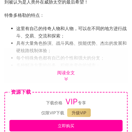
到被认为是人类外在威胁太空的最后希望！
特鲁多格勒的特点：
这里有自己的传奇人物和人物，可以在不同的地方进行战
斗、交易、交流和探索；
具有大量角色扮演、战斗风格、技能优势、杰出的发展和
硬核路线制体验；
每个特殊角色都有自己的个性和强大的分支；
多种解决方案的任务，积极改变你的城市；
阅读全文
能够从我们之前的英雄的游戏中转移你的（ATOM
RPG）；
虽然《特鲁多格勒》是第一款游戏剧情发展的玩家，但它
资源下载
新也是你很不错的一款游戏，而且会很容易让你了解你对
VIP
海豹的知识和能力；
下载价格
专享
这个游戏包含了我们之前的标题的变化，这些变化是受用
仅限VIP下载
升级VIP
户反馈的启发。
立即购买
我们真的希望您会喜欢 ATOM RPG：Trudograd！