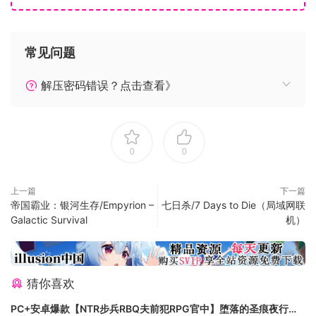
成人内容描述
常见问题
开发者对内容描述如下：
解压密码错误？点击查看》
该游戏带有图形毒气（血液和部分兄弟解）。该游戏以吸、主
题和性欲以及一些成熟的语言。
系统需求
0
0
最低配置：
上一篇
下一篇
帝国霸业：银河生存/Empyrion –
七日杀/7 Days to Die（局域网联
需要64位处理器和操作系统
Galactic Survival
机）
操作系统：Windows 64 位 (7 SP1+/8/8.1/10)
处理器：Intel Core 2 Duo / AMD Phenom II
内存：4 GB RAM
猜你喜欢
显卡：NVIDIA GeForce GTX 660 / Radeon HD 6670
2GB
PC+安卓爆款【NTR步兵RBQ夫前犯RPG官中】堕落的圣痕夜行传