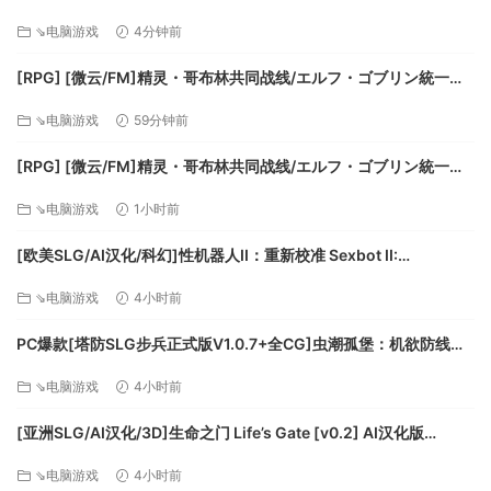
DirectX 版本：11
令 堕ちた聖痕夜行伝令 v1.26官中步兵+BUG修复补丁+全CG存档
⇘电脑游戏
4分钟前
存储空间：需要16GB可用空间
【6.5G】百度/迅雷/UC/夸克
声卡：DirectX传声卡
[RPG] [微云/FM]精灵・哥布林共同战线/エルフ・ゴブリン統一戦
線/官中+动态 pc [642m]
推荐配置：
⇘电脑游戏
59分钟前
需要64位处理器和操作系统
[RPG] [微云/FM]精灵・哥布林共同战线/エルフ・ゴブリン統一戦
操作系统：Windows 64 位 (7 SP1+/8/8.1/10)
線/官中+动态 pc [642m]
⇘电脑游戏
1小时前
处理器：Intel Core i5 / AMD FX
内存：8 GB RAM
[欧美SLG/AI汉化/科幻]性机器人II：重新校准 Sexbot II:
显卡：NVIDIA GeForce GTX 1660 / AMD RX 570
Recalibrated [v2.09 测试版] AI汉化版[PC+安卓/3.71G/更新]
⇘电脑游戏
4小时前
DirectX 版本：12
存储空间：需要16GB可用空间
PC爆款[塔防SLG步兵正式版V1.0.7+全CG]虫潮孤堡：机欲防线
声卡：DirectX传声卡
Swarm Bunker Lust Defense V1.0.7官中+全CG存档[3.5G]百度/
⇘电脑游戏
4小时前
迅雷/UC/夸克
[亚洲SLG/AI汉化/3D]生命之门 Life’s Gate [v0.2] AI汉化版
[PC+安卓/1.77G/更新][FM/百度]
⇘电脑游戏
4小时前