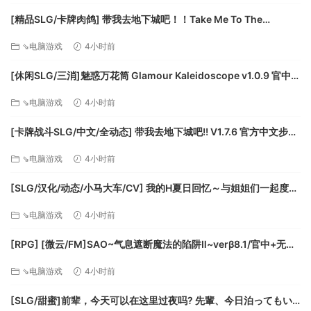
[精品SLG/卡牌肉鸽] 带我去地下城吧！！Take Me To The
Dungeon!! v1.7.6 官方中文步兵版[PC+安卓盖世][百度]
⇘电脑游戏
4小时前
[休闲SLG/三消]魅惑万花筒 Glamour Kaleidoscope v1.0.9 官中
[PC+安卓盖世][百度]
⇘电脑游戏
4小时前
[卡牌战斗SLG/中文/全动态] 带我去地下城吧!! V1.7.6 官方中文步兵
版+存档 [更新] [FM/3.5G/百度]
⇘电脑游戏
4小时前
[SLG/汉化/动态/小马大车/CV] 我的H夏日回忆～与姐姐们一起度过
的八月～AI汉化版+存档 [新汉化] [FM/3.2G/百度]
⇘电脑游戏
4小时前
[RPG] [微云/FM]SAO~气息遮断魔法的陷阱Ⅱ~verβ8.1/官中+无码
+动态 pc+更新 [7.90G]
⇘电脑游戏
4小时前
[SLG/甜蜜]前辈，今天可以在这里过夜吗? 先輩、今日泊ってもい