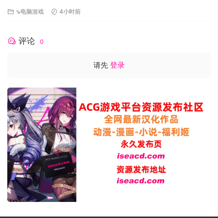
いですか 精翻汉化版[PC+安卓盖世][补丁]
⇘电脑游戏
4小时前
评论
0
请先
登录