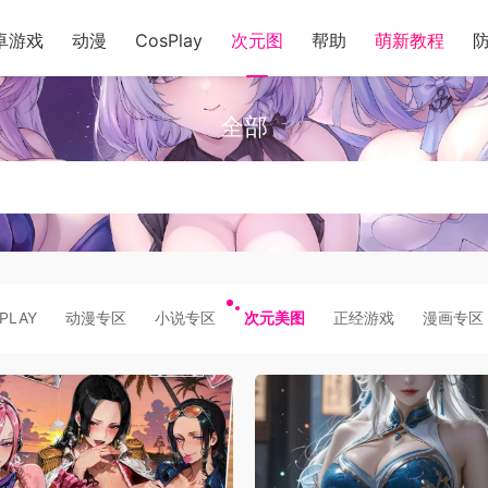
卓游戏
动漫
CosPlay
次元图
帮助
萌新教程
全部
PLAY
动漫专区
小说专区
次元美图
正经游戏
漫画专区