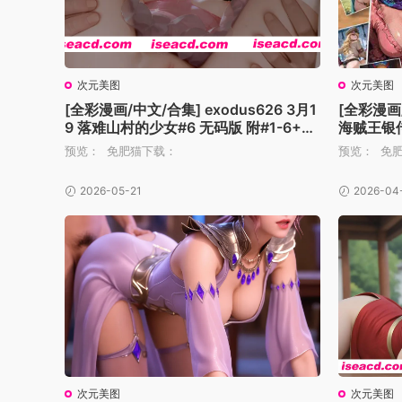
次元美图
次元美图
[全彩漫画/中文/合集] exodus626 3月1
[全彩漫画/
9 落难山村的少女#6 无码版 附#1-6+附
海贼王银传#
加 [7本] [500M]
预览： 免肥猫下载：
预览： 免
2026-05-21
2026-04
次元美图
次元美图