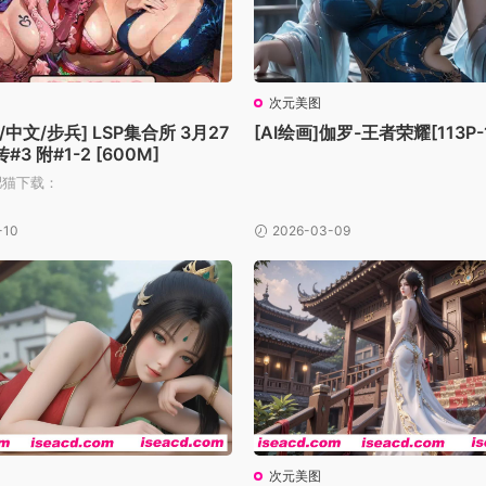
次元美图
中文/步兵] LSP集合所 3月27
[AI绘画]伽罗-王者荣耀[113P-
3 附#1-2 [600M]
肥猫下载：
-10
2026-03-09
次元美图