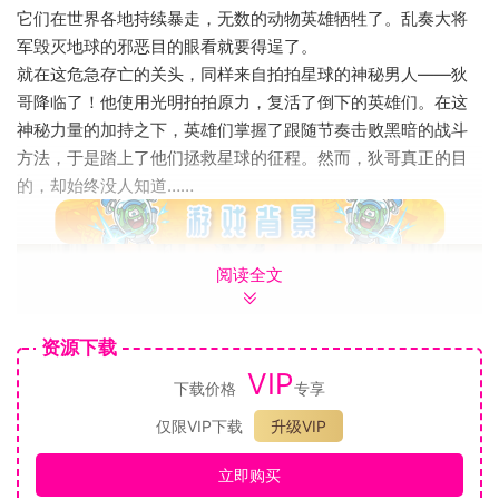
它们在世界各地持续暴走，无数的动物英雄牺牲了。乱奏大将
军毁灭地球的邪恶目的眼看就要得逞了。
就在这危急存亡的关头，同样来自拍拍星球的神秘男人——狄
哥降临了！他使用光明拍拍原力，复活了倒下的英雄们。在这
神秘力量的加持之下，英雄们掌握了跟随节奏击败黑暗的战斗
方法，于是踏上了他们拯救星球的征程。然而，狄哥真正的目
的，却始终没人知道……
阅读全文
资源下载
VIP
下载价格
专享
《节奏快打》是一款结合了横版动作闯关与节奏元素的狠游
戏。在游戏中，你需要踩准节拍，拳拳到肉，在跟随音乐战斗
仅限VIP下载
升级VIP
的同时，还要注意走位、翻滚、击飞、连击……与强大的对手刚
正面，打出你的招牌连招。
立即购买