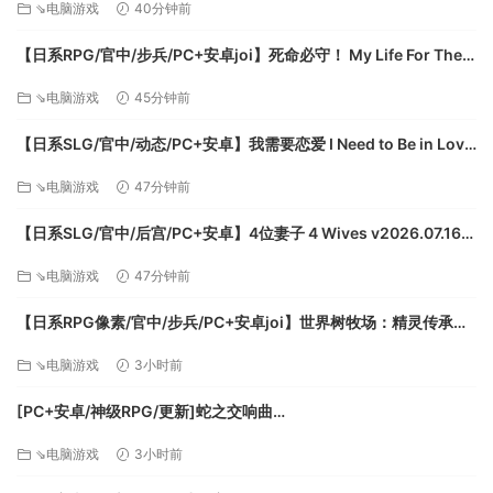
⇘电脑游戏
40分钟前
【日系RPG/官中/步兵/PC+安卓joi】死命必守！ My Life For Thee!
命に代えてもお守りします！ 官方中文步兵版【1.68G/CV】
⇘电脑游戏
45分钟前
【日系SLG/官中/动态/PC+安卓】我需要恋爱 I Need to Be in Love
在Roguelike的玩法之外，还能培养你的英雄，与它一起变强。
v1.6.4 EA 官方中文版【5.95G】
DJ、特工、小学生……持续更新中的奇葩英雄，从人设到风格，
⇘电脑游戏
47分钟前
从技能到操作，各自独有的特色玩法，让人无法拒绝。
超多武器和技能道具N种组合，每次出击都能骚操作。
【日系SLG/官中/后宫/PC+安卓】4位妻子 4 Wives v2026.07.16
上百张欢乐卡，获得后即可无限叠加，搭配出无限欢乐~
官方中文版【1.72G】
⇘电脑游戏
47分钟前
【日系RPG像素/官中/步兵/PC+安卓joi】世界树牧场：精灵传承
World Tree Ranch: Elven Legacy ハラマセノーカ～エルフハーレ
⇘电脑游戏
3小时前
ムと世界樹の牧場～ 官方中文步兵版【1.26G】
[PC+安卓/神级RPG/更新]蛇之交响曲
Symphony_of_the_Serpent-.72073 AI汉化版[9.3G]
⇘电脑游戏
3小时前