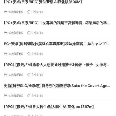
[PC+安卓/日系/RPG]赞助警察 AI汉化版[500M]
⇘电脑游戏
3小时前
[PC+安卓/日系/RPG]「女尊国的我是王宫解毒官 -坏结局后的幸福
世界- 解毒大作战」 AI汉化版[1.4G]
⇘电脑游戏
3小时前
PC+安卓[同居调教触摸SLG车震露出]和妹妹露营！ 妹キャンプ!
v1.1内嵌AI汉化+作弊码[1G]百度/迅雷/UC/夸克
⇘电脑游戏
3小时前
[RPG] [微云/FM]勇者大人想要通过甜蜜H让她怀上孩子 -女神与淫
魔的二重奏-/AI汉化 pc [417m]
⇘电脑游戏
3小时前
更新[解密SLG/全动态] 特务朔的秘密行动 Saku the Covert Agent
v26.07.03 官中步兵版+存档 [1.0G][百度]
⇘电脑游戏
3小时前
[RPG] [微云/FM]兽人转生/獣人転生/AI汉化 pc [867m]