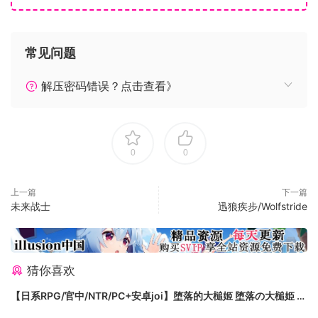
常见问题
解压密码错误？点击查看》
开启《节奏快打》，开启你抖腿打怪的 激 爽 体 验 ~
0
0
上一篇
下一篇
未来战士
迅狼疾步/Wolfstride
随机生成的战斗场景，充满惊喜的特殊房间，上百种炫酷技能
与手感各异的强力武器，随机掉落，每次战斗，都能给你船新
猜你喜欢
的体验。
【日系RPG/官中/NTR/PC+安卓joi】堕落的大槌姬 堕落の大槌姫 官
方中文版【516M】