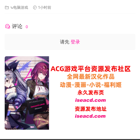
● 固定刺激振作伤害乘数。
⇘电脑游戏
1小时前
●修复了使用克朗克铁拳时空袭有时会失手的情况。
● 修改了空袭预防目标的跳跃攻击。
评论
0
● 修改了在菜单中产生的辐射小精灵。
●修复了在战斗中扮演的Lupa-Lupin阵营介绍电影
请先
登录
● 修改了护送角色问题瞄准已经被打败的敌人。
● 修改了导致皮丘暴徒只能使用踢击攻击的问题。现在他们正
确地使用了他们的Pichu Nanchuks。
● 修改了使用心灵传动投掷的石块不会造成伤害的问题。
● 修复了未显示红色伤害数字的致命一击。
用户界面
● 增加了地图上已完成区域目标的指标。
● 为服装中使用的物品添加了固定的专用。
● 修改可以在保养物品后显示错误物品的问题。
● 在系统或游戏关闭时添加暂停播放菜单时间。
● 添加了初始任务选项卡选择，可根据查到的任务打开“主要任
务选项卡”或“支线”任务选项卡。