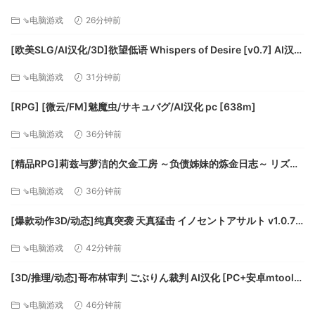
り線 ～快感即イキ調教電車～ 月兰酱汉化+解锁存档[1.3G]百度/迅
● 更新了锯片，赋予了戏剧的传播、成长的速度和正确的角色
⇘电脑游戏
26分钟前
雷/UC
行为。
● 修复了 Pichu Nanchuk 在检查模式下隐藏的问题。
[欧美SLG/AI汉化/3D]欲望低语 Whispers of Desire [v0.7] AI汉化
● 修改了在已经装备了Pichu Nanchuk 的情况下可以装备另一
版[PC+安卓/7.80G/更新][FM/百度]
⇘电脑游戏
31分钟前
个单手武器的问题。
● 修复了导致 Valve 插件的统计数据超出预期的问题。
[RPG] [微云/FM]魅魔虫/サキュバグ/AI汉化 pc [638m]
● 降低古代健身的阻力，使其他更漂亮。
⇘电脑游戏
36分钟前
● 修复了收藏消耗品快捷菜单在没有槽位时被打乱的问题。
● 修复了使用Automaton Boost 时Automaton Health
[精品RPG]莉兹与萝洁的欠金工房 ～负债姊妹的炼金日志～ リズと
Injector 冷却时间被引导导致Automaton Health Injector 仅在
ロゼの工房 ～ 借金姉妹の工房日誌 ～ 官中[PC+安卓joi][百度]
休息后重新填充的问题。
⇘电脑游戏
36分钟前
设置
[爆款动作3D/动态]纯真突袭 天真猛击 イノセントアサルト v1.0.7
● HUD > 模式”设置，可以选择“一直显示”或“动态”。选择“动
官方中文步兵版[PC+安卓盖世][百度]
态”选项会在时间后隐藏的UI元素。选择“动态”时，播放器可以
⇘电脑游戏
42分钟前
打开UI元素默认情况下，的“总是显示”行为被选中。
● 新增“快捷菜单切换”辅助功能。启用后，播放器无需设置菜
[3D/推理/动态]哥布林审判 ごぶりん裁判 AI汉化 [PC+安卓mtool]
[百度]
单或相应的输入来打开快捷，例如使用消耗品交换。相反，快
⇘电脑游戏
46分钟前
捷菜单将通过点击相应的按钮打开和关闭。 。