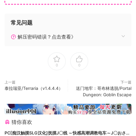
物品和战利品
为了改善战利品，我们调整了战利品生成的工作方式，减少重
复物品并提高操作体验。我们还添加了一些新物品，它们的统
常见问题
计数据以稀有度低的物品为基础。一些稀有的物品也可以在以
后得到更稀有的有度和细微的统计数据。
解压密码错误？点击查看》
最重要的是，我们还在战利品屏幕上添加了一个非常受欢迎的
报废行动，应该可以减少所有这些支出的时间。
● 添加了更出色的战利品变化。
0
0
● 增加了 50 级开始的高阶遗物和传奇武器货物。
● 更新战利品生成以提供更多变化和快乐重复的物品。
● 在战利品屏幕中添加了功能操作。
上一篇
下一篇
泰拉瑞亚/Terraria（v1.4.4.4）
送门地牢：哥布林逃脱/Portal
● 添加了隐藏或隐藏项目的设置。
Dungeon: Goblin Escape
● 增加了筑巢装备部落的，更好地适应玩家等级和伤害。
● 移除了无法报废、丢失或制作的特殊装备的插件槽。
●修复了允许从制造中获得无限材料供应的问题。
● 修复了火箭云在 Super Rapid Shot 期间每四次时正确开火
猜你喜欢
的问题
PC[痴汉触摸SLG汉化]抚摸J〇线 ～快感高潮调教电车～J〇おさわ
武术。