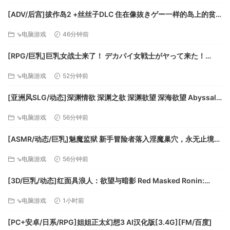
译文和叙述者
[ADV/后宫]拔作岛2 +丝丝子DLC 住在像抜きゲー一样的岛上的贫
● 改变为“仅剩几个动作……让他们计数”。
乳该怎么办才好？2 Qruppo本社爆破组汉化[PC+安卓ty][百度]
⇘电脑游戏
46分钟前
● 修复了使用“○译> 讲述人”设置时，良心画外音被忽视的问
题。
[RPG/巨乳]巨乳女战士来了！ デカパイ女戦士がヤって来た！
● 修改了良心角色会以慢动作执行动画的问题。
v1.00 内嵌AI汉化[PC+安卓]+作弊码[百度]
●修复了曾经的胡言乱语时，在儿童村中扮演了之后的第一个
⇘电脑游戏
52分钟前
讲述者语音线不播放的问题。
[亚洲风SLG/动态]深渊情欲 深渊之欲 深渊欲望 深海欲望 Abyssal
● 修复了错误出现在Popsi ○文本中的开发标记。
Lust v0.5官中[PC+安卓/4.04G/更新][百度]
战斗
⇘电脑游戏
56分钟前
● 为近战添加了任选的锁定目标。
[ASMR/动态/巨乳]魅魔监狱 新手冒险者落入淫魔巢穴，永无止境地
● 增加了使用闪避对部分动作消除动作动画。
接受无限榨精的故事+视频版[PC+安卓mtool][百度]
● 增加了让小块的敌人在骑乘时向玩家投掷石块的能力。
⇘电脑游戏
56分钟前
● 玩家在被击中时被击倒坐骑的增加了。
● 增加了战斗时玩家坐骑的逃跑行为。
[3D/巨乳/动态]红面具浪人：欲望与暗影 Red Masked Ronin:
● 调整了Porky Puff 双巨石投掷攻击。现在可以在被第一块岩
Desires and Shadows 官中步兵[PC+安卓盖世][百度]
⇘电脑游戏
1小时前
石击中后躲避第二块岩石。
● 修改了玩家可能卡在抓动画中的问题。
[PC+安卓/日系/RPG]姐姐正太幻想3 AI汉化版[3.4G][FM/百度]
● 固定无敌振作乘数。