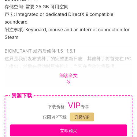
存储空间: 需要 25 GB 可用空间
声卡: Integrated or dedicated DirectX 9 compatible
soundcard
附注事项: Keyboard, mouse and an internet connection for
Steam.
BIOMUTANT 发布后修补 1.5 -1.5.1
这只是我们发布的补丁的完整更新日志，其他补丁将首先在 PC
上推出，然后在启动时尽快推出，当它在启动时将提供。
突然，请随时在此处讨论官方不和谐的这些变化 – Biomutant
阅读全文
discord
个人电脑专用
资源下载
● 添加了“浏览量”设置，用于在水平和垂直范围内进行选择。
VIP
当使用宽的显示器时会获得水平纵横比时，更准确的垂直高
下载价格
专享
度。默认情况下，设置为水平。
仅限VIP下载
升级VIP
● 修复与GPU暂时失去联系时崩溃的问题。
进步
立即购买
● 等级从50增加到100。