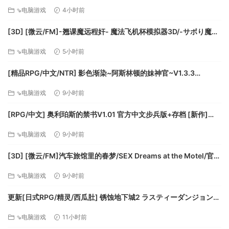
[2.50G]
袜子配凉鞋的家伙。面对不同的敌人，要灵活切换武器和策
⇘电脑游戏
4小时前
略，想尽办法让特德波利斯再次成为潮流的避风港吧！
[3D] [微云/FM]-翘课魔远程奸- 魔法飞机杯模拟器3D/-サボり魔遠
身为潮流特警队的一员，你的职责是解决潮流罪犯、收集赃
隔姦- 魔法のオナホシミュレーター3D/官中+动态 pc [1.12G]
物，以及穿街走巷畅饮鸡尾酒！活出风采吧！教化潮流罪犯
⇘电脑游戏
5小时前
们，让他们走上假释晚会的T台；搜查城市的犄角旮旯，收集秘
[精品RPG/中文/NTR] 影色渐染~阿斯林顿的妹神官~V1.3.3
密套装；接触时尚的上流人士，探索这个奇妙故事背后的真相
STEAM官方中文步兵版+存档+DLC+joi黑条补丁 [更新] [PC+安卓]
——这一大堆潮流罪犯都是从哪儿冒出来的！？
⇘电脑游戏
9小时前
[FM/7.5G/百度]
[RPG/中文] 奥利珀斯的禁书V1.01 官方中文步兵版+存档 [新作]
[FM/1.3G/百度]
⇘电脑游戏
9小时前
[3D] [微云/FM]汽车旅馆里的春梦/SEX Dreams at the Motel/官中
+无码+动态 pc [6.06G]
⇘电脑游戏
9小时前
更新[日式RPG/精灵/西瓜肚] 锈蚀地下城2 ラスティーダンジョン2
v1.0k AI汉化版+全回想存档 [770M][百度]
⇘电脑游戏
11小时前