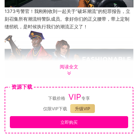
1373号警官！我刚刚收到一起关于“破坏潮流”的犯罪报告，立
刻召集所有潮流特警队成员。拿好你们的正义腰带，带上定制
缝纫机，是时候执行我们的潮流正义了！
阅读全文
资源下载
不管对手穿的是下垂的裤子，还是光污染服饰，与这群破
VIP
坏潮流的罪犯殊死搏斗
下载价格
专享
体验专门定制的武器库——比如说袜子地精
仅限VIP下载
升级VIP
用尽一切手段在潮流之都特德波利斯闯荡，挖掘它背后的
秘密
立即购买
与时尚界最强大、最邪恶的BOSS战斗
破解潮流犯罪者死灰复燃之谜，干掉身居高位的反派