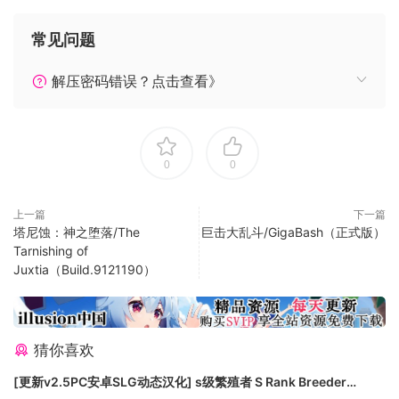
常见问题
解压密码错误？点击查看》
0
0
上一篇
下一篇
塔尼蚀：神之堕落/The
巨击大乱斗/GigaBash（正式版）
Tarnishing of
Juxtia（Build.9121190）
扮演警官Des，通过缝纫、鞭笞、清洗和爆炸等手段，在时尚之
都特德波利斯闯荡。好好利用那些能“改变服饰”的武器，比如缝
纫机、2DYE4卡宾枪、正义腰带和W.A.R.drobe发射器来解决
猜你喜欢
掉潮流罪犯们！使用特别定制武器来修补潮流漏洞：拿出正义
[更新v2.5PC安卓SLG动态汉化] s级繁殖者 S Rank Breeder
腰带，将不好好穿裤子的人就地正法；让袜子地精解决那些穿