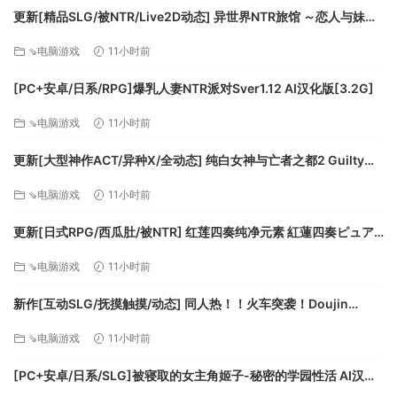
更新[精品SLG/被NTR/Live2D动态] 异世界NTR旅馆 ～恋人与妹妹
在不知不觉间被夺走～ [异旅]v1.46 官中版+存档 [3.80G][百度]
⇘电脑游戏
11小时前
[PC+安卓/日系/RPG]爆乳人妻NTR派对Sver1.12 AI汉化版[3.2G]
⇘电脑游戏
11小时前
更新[大型神作ACT/异种X/全动态] 纯白女神与亡者之都2 Guilty
Hell2 v0.57C 官中版+付费包*2+存档 [13.70G][百度]
⇘电脑游戏
11小时前
更新[日式RPG/西瓜肚/被NTR] 红莲四奏纯净元素 紅蓮四奏ピュア
エレメンツ Ver1.0.11 AI汉化版+全回想存档 [4.50G][百度]
⇘电脑游戏
11小时前
新作[互动SLG/抚摸触摸/动态] 同人热！！火车突袭！Doujin
Fever!! Train Assault! ver1.0.3 生肉版 [550M][百度]
⇘电脑游戏
11小时前
[PC+安卓/日系/SLG]被寝取的女主角姬子-秘密的学园性活 AI汉化
版[1.2G]