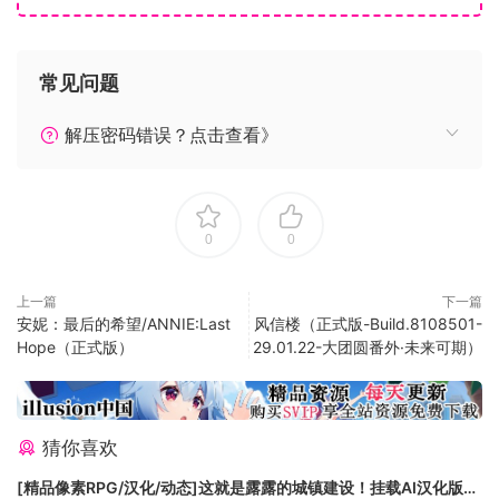
集哪些卡牌。
《欺诈之地》是一款结合了卡牌组建和rogue-like的游戏。玩
家在一个支离破碎的科幻世界中通过一系列的协商和战斗进行
常见问题
探索。
每个决定都至关重要，不管是接受什么任务、跟谁交朋友、还
解压密码错误？点击查看》
是收集哪些卡牌。死亡来的很快，但是每次轮回都会有新的场
面和新的策略可以探索。
你可以扮演萨儿、鲁克或是史密斯进行游戏。每位人物都有自
0
0
己专精的卡组、技能和专属的地图。萨儿是一名探险家，她追
逐利润的同时也渴望复仇。鲁克是一名上了年纪的特工，他执
行着自己的秘密计划。史密斯是个游手好闲的散人，说不定可
上一篇
下一篇
安妮：最后的希望/ANNIE:Last
风信楼（正式版-Build.8108501-
以拯救一下世界。每个可玩人物的故事都发生在一个独一无二
Hope（正式版）
29.01.22-大团圆番外·未来可期）
的环境中，那里有各种势力和新的场所等待被发现，并为你所
用。
与强大的头目战斗：
与强敌作战，使用特殊攻击和独有的机制来检验你的战斗牌组
猜你喜欢
打造团队——或者花钱收买！
[精品像素RPG/汉化/动态]这就是露露的城镇建设！挂载AI汉化版
通过花钱找雇佣兵、依靠宠物或是逼迫好友来达到你的目的。