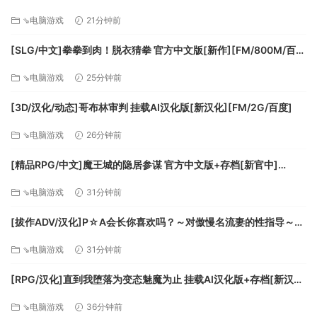
+存档[新汉化][FM/2.1G/百度]
掌握数百张卡牌
⇘电脑游戏
21分钟前
每个人物都有独特的协商牌和战斗牌的选牌池。你既可以从倒
下的敌人身上获得强大的道具牌，也可以通过任务奖励获得它
[SLG/中文]拳拳到肉！脱衣猜拳 官方中文版[新作][FM/800M/百
们
度]
⇘电脑游戏
25分钟前
掌握数百张卡牌
每个人物都有独特的协商牌和战斗牌的选牌池。你既可以从倒
[3D/汉化/动态]哥布林审判 挂载AI汉化版[新汉化][FM/2G/百度]
下的敌人身上获得强大的道具牌，也可以通过任务奖励获得它
⇘电脑游戏
26分钟前
们。
每个决定都至关重要
[精品RPG/中文]魔王城的隐居参谋 官方中文版+存档[新官中]
杀死敌人可能会引来对方亲友的仇恨；但如果斩草不除根，又
[FM/460M/百度]
难免后患无穷。务必做出明智的选择，因为所有人都会记住你
⇘电脑游戏
31分钟前
的所作所为！
[拔作ADV/汉化]P☆A会长你喜欢吗？～对傲慢名流妻的性指导～AI
探索崩坏的科幻世界
汉化版+全CG存档[新汉化][FM/570M/百度]
哈瓦利亚从来不会放过谁，住在这里的人也绝非善茬。欢迎探
⇘电脑游戏
31分钟前
索这个葱葱郁郁的手绘大陆，这里的土特产是想杀掉你的人。
两面三刀的日常
[RPG/汉化]直到我堕落为变态魅魔为止 挂载AI汉化版+存档[新汉
化][FM/1.2G/百度]
NPC归属于不同的派系，他们对你会有看法。你可以游走于敌
⇘电脑游戏
36分钟前
对派系之间，赢得强大的社交恩赐。不过务必小心，要是得罪