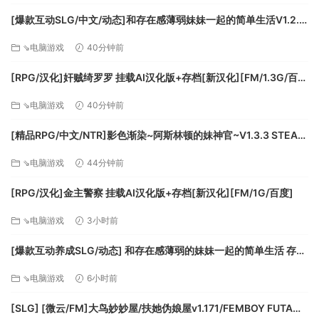
了不该得罪的人，你就会承担相应的后果！
[爆款互动SLG/中文/动态]和存在感薄弱妹妹一起的简单生活V1.2.7
智取或是力敌
官方中文正式版[更新][PC+安卓][FM/3.1G/百度]
⇘电脑游戏
40分钟前
拳头和舌头都可以帮助你排除万难。想要活下来的话，一定要
打好每一张牌。同时组建两种牌组，让它们相得益彰。
[RPG/汉化]奸贼绮罗罗 挂载AI汉化版+存档[新汉化][FM/1.3G/百
度]
从欺诈之地的每次轮回中学到教训。你每次玩时，都会遇到不
⇘电脑游戏
40分钟前
同的敌人、任务和事件组合。你的命运既由你的选择决定，也
[精品RPG/中文/NTR]影色渐染~阿斯林顿的妹神官~V1.3.3 STEAM
由天定。
官方中文步兵版+存档+DLC+joi黑条补丁[更新][PC+安卓]
《欺诈之地》是一款结合了卡牌组建和rogue-like的游戏。玩
⇘电脑游戏
44分钟前
[FM/7.5G/百度]
家在一个支离破碎的科幻世界中通过一系列的协商和战斗进行
探索。
[RPG/汉化]金主警察 挂载AI汉化版+存档[新汉化][FM/1G/百度]
每个决定都至关重要，不管是接受什么任务、跟谁交朋友、还
⇘电脑游戏
3小时前
是收集哪些卡牌。死亡来的很快，但是每次轮回都会有新的场
面和新的策略可以探索。
[爆款互动养成SLG/动态] 和存在感薄弱的妹妹一起的简单生活 存在
当前游戏还在开发阶段，你可以扮演萨儿或是鲁克进行游戏。
感薄い妹との簡単生活 与缺乏存在感的妹妹的简单生活 v1.2.6
第三个人物正在开发中。萨儿是一名探险家，她追逐利润的同
⇘电脑游戏
6小时前
rev.2 官方中文步兵版+全cg存档 [PC+安卓]
时也渴望复仇。鲁克是一名上了年纪的特工，他执行着自己的
[SLG] [微云/FM]大鸟妙妙屋/扶她伪娘屋v1.171/FEMBOY FUTA
秘密计划。我们会积极的根据玩家社区的反馈定期发布游戏更