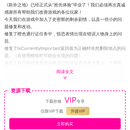
《欺诈之地》已经正式从“抢先体验”毕业了！我们必须再次真诚
感谢所有帮助我们改善游戏的各位玩家！
今天我们在游戏中加入了史密斯的剩余剧情，以及一些小的问
题修复和改动。
修复了橙色通行证任务中，惊恐表情出现在错误人物身上的问
题。
修复了IsCurrentlyImportant返回值为正确时依然删除地点的问
题。（在使用模组时可能会出现的问题）
修复了在日终结算界面动画进行时鼠标悬停在卡牌上，卡牌有
时不能完整显示的问题。
阅读全文
改正了错别字和对应的汉化。
欺诈之地
资源下载
欺诈之地
VIP
2021年6月2日
下载价格
专享
卡牌战斗轻度 Rogue角色扮演牌组构建选择取向
仅限VIP下载
升级VIP
《欺诈之地》是一款卡牌组建的rogue-like游戏，你可以在游
戏中协商、战斗、行窃或是说服他人来达到自己的目的。每个
立即购买
决定都至关重要，不管是接受什么任务、跟谁交朋友、还是收