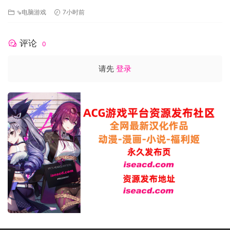
HOUSE/官中+无码+动态 pc+更新 [5.79G]
新，包括：新卡牌、新任务和新人物！
⇘电脑游戏
7小时前
评论
0
请先
登录