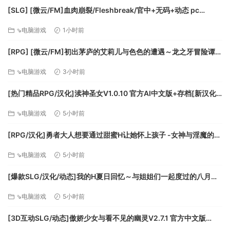
最得意的豪杰伙伴，组成专属于你的队伍。
[SLG] [微云/FM]血肉崩裂/Fleshbreak/官中+无码+动态 pc
rouge+rpg元素为你的旅途增加更多挑战和乐趣，一招不慎就
[287m]
⇘电脑游戏
1小时前
会让得力棋子永久死亡，所以也可以收集强力的道具和装备，
增强棋子战力，也可以在酒馆里结识招募更多豪杰。
[RPG] [微云/FM]初出茅庐的艾莉儿与色色的遭遇～龙之牙冒险谭
～/官中+无码 pc [841m]
⇘电脑游戏
3小时前
[热门精品RPG/汉化]渎神圣女V1.0.10 官方AI中文版+存档[新汉化]
[FM/2G/百度]
⇘电脑游戏
5小时前
[RPG/汉化]勇者大人想要通过甜蜜H让她怀上孩子 -女神与淫魔的二
重奏-挂载AI汉化版+存档[新汉化][FM/1.1G/百度]
⇘电脑游戏
5小时前
快速战斗体验
[爆款SLG/汉化/动态]我的H夏日回忆～与姐姐们一起度过的八月～
在传统战棋的玩法下，升级了对弈节奏和布局策略上限，短时
AI汉化版+存档[新汉化][FM/3.2G/百度]
⇘电脑游戏
5小时前
间内即可短兵相接，如何调控手中有限的兵令排兵布阵，打出
组合combo，步步为营，可能一命通关，也可能全军覆没。
[3D互动SLG/动态]傲娇少女与看不见的幽灵V2.7.1 官方中文版
在战斗中，还加入了“因位置而产生攻击奇效”的特殊机制，背