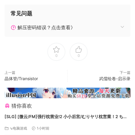
硬派的美术风格
常见问题
游戏整体充满著中式暗黑武侠风格，有别于传统中国武侠类
型，结实，硬派，肃杀感是游戏想诠释的江湖，在游戏中，您
解压密码错误？点击查看》
能全面的体验到极致的水墨画风，传达出古老但不脏乱，有型
但不媚俗的美术效果。
0
0
上一篇
下一篇
晶体管/Transistor
武儒绘卷-启示录
猜你喜欢
[SLG] [微云/FM]强行枕营业!2 小小后宫/むりヤリ枕営業！2 ちっ
丰富的棋子设计
ちゃなハーレム/AI汉化+动态 pc [1.11G]
随着剧情收集各具特色的角色棋子，每个棋子都有专属的移
⇘电脑游戏
1小时前
动，攻击，技能机制，养成路线也随玩家个性而成长，挑选你