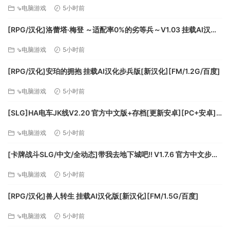
+DLC+存档[更新][FM/2.5G/百度]
⇘电脑游戏
5小时前
击，侧击，压阵能造成更多伤害和特殊移动，角色也能在战斗
中积累“魂能”，释放强力的绝学杀敌。
[RPG/汉化]洛蕾塔·梅登 ～适配率0%的劣等兵～V1.03 挂载AI汉化
多样的棋盘机制
版+自带全回想[更新][FM/5.4G/百度]
不同的棋盘将伴随著不同的战场效果，多样的地形造成障碍、
⇘电脑游戏
5小时前
碰撞、增益以及负面效果，让战斗难度再次升级，而换种策
[RPG/汉化]安珀的拥抱 挂载AI汉化步兵版[新汉化][FM/1.2G/百度]
略，它们也可能成为你破敌的奇策。
⇘电脑游戏
5小时前
[SLG]HA电车JK线V2.20 官方中文版+存档[更新安卓][PC+安卓]
[FM/610M/百度]
⇘电脑游戏
5小时前
[卡牌战斗SLG/中文/全动态]带我去地下城吧!! V1.7.6 官方中文步兵
版+存档[更新][FM/3.5G/百度]
⇘电脑游戏
5小时前
[RPG/汉化]兽人转生 挂载AI汉化版[新汉化][FM/1.5G/百度]
独有的剧情结合
剧情与玩法是相辅相融的，当玩家操控棋子对弈时，剧情中作
⇘电脑游戏
5小时前
为“执子人”的无名氏也在进行着名为“天下”的棋局，寻找内心疑