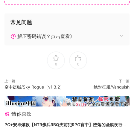
常见问题
解压密码错误？点击查看》
0
0
上一篇
下一篇
空中盗贼/Sky Rogue（v1.3.2）
绝对征服/Vanquish
猜你喜欢
PC+安卓爆款【NTR步兵RBQ夫前犯RPG官中】堕落的圣痕夜行传
令 堕ちた聖痕夜行伝令 v1.26官中步兵+BUG修复补丁+全CG存档