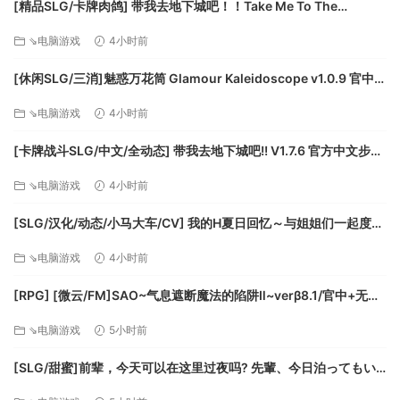
显卡: NVIDIA@ GeForce@ GTX 460 or better
[精品SLG/卡牌肉鸽] 带我去地下城吧！！Take Me To The
Dungeon!! v1.7.6 官方中文步兵版[PC+安卓盖世][百度]
DirectX 版本: 11
⇘电脑游戏
4小时前
存储空间: 需要 26 GB 可用空间
声卡: DirectX compatible soundcard or onboard
[休闲SLG/三消]魅惑万花筒 Glamour Kaleidoscope v1.0.9 官中
chipset
[PC+安卓盖世][百度]
⇘电脑游戏
4小时前
推荐配置:
[卡牌战斗SLG/中文/全动态] 带我去地下城吧!! V1.7.6 官方中文步兵
版+存档 [更新] [FM/3.5G/百度]
需要 64 位处理器和操作系统
⇘电脑游戏
4小时前
操作系统: Windows 7 64-bit
处理器: Intel Core i5-4690K @3.50GHz
[SLG/汉化/动态/小马大车/CV] 我的H夏日回忆～与姐姐们一起度过
内存: 8 GB RAM
的八月～AI汉化版+存档 [新汉化] [FM/3.2G/百度]
⇘电脑游戏
4小时前
显卡: NVIDIA@ GeForce@ GTX 960
DirectX 版本: 11
[RPG] [微云/FM]SAO~气息遮断魔法的陷阱Ⅱ~verβ8.1/官中+无码
存储空间: 需要 26 GB 可用空间
+动态 pc+更新 [7.90G]
⇘电脑游戏
5小时前
声卡: DirectX compatible soundcard or onboard
chipset
[SLG/甜蜜]前辈，今天可以在这里过夜吗? 先輩、今日泊ってもい
いですか 精翻汉化版[PC+安卓盖世][补丁]