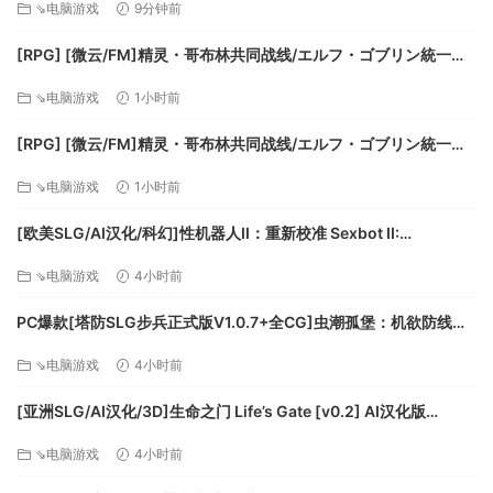
⇘电脑游戏
9分钟前
【6.5G】百度/迅雷/UC/夸克
[RPG] [微云/FM]精灵・哥布林共同战线/エルフ・ゴブリン統一戦
線/官中+动态 pc [642m]
⇘电脑游戏
1小时前
[RPG] [微云/FM]精灵・哥布林共同战线/エルフ・ゴブリン統一戦
線/官中+动态 pc [642m]
⇘电脑游戏
1小时前
[欧美SLG/AI汉化/科幻]性机器人II：重新校准 Sexbot II:
Recalibrated [v2.09 测试版] AI汉化版[PC+安卓/3.71G/更新]
⇘电脑游戏
4小时前
系统需求
PC爆款[塔防SLG步兵正式版V1.0.7+全CG]虫潮孤堡：机欲防线
最低配置:
Swarm Bunker Lust Defense V1.0.7官中+全CG存档[3.5G]百度/
⇘电脑游戏
4小时前
迅雷/UC/夸克
需要 64 位处理器和操作系统
[亚洲SLG/AI汉化/3D]生命之门 Life’s Gate [v0.2] AI汉化版
操作系统: Windows 7 64-bit
[PC+安卓/1.77G/更新][FM/百度]
处理器: Intel Core i3-4170 @ 3.70GHz
⇘电脑游戏
4小时前
内存: 4 GB RAM