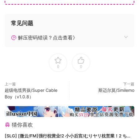
并且“超蓝贾贾”将作为擅长远距离攻击的远程射击类型进行强
化。
常见问题
解压密码错误？点击查看》
收集打倒妖怪时出现的经验物品，以进一步成长为目标！
0
0
如果你清除所有新章节……！？
【关于游戏】
上一篇
下一篇
・简单的规则和华丽的忍者技能！
超级电缆男孩/Super Cable
斯迈尔莫/Smilemo
Boy（v1.0.8）
基本控制是移动、攻击和跳跃。
通过击败所有不断出现的妖怪来清除舞台。
玩家和妖怪身上都有一个健康指标，一旦玩家失去健康，游戏
就结束了。
猜你喜欢
通过跳跃和攻击你的妖怪来使用你狡猾的忍者技能。
消灭所有敌人以清除舞台。
[SLG] [微云/FM]强行枕营业!2 小小后宫/むりヤリ枕営業！2 ちっ