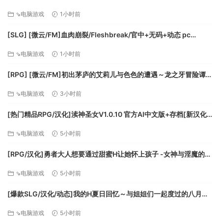
攻击敌人的立足点或摧毁敌人以拾取诸如隐形药水或矿车之类
ちゃなハーレム/AI汉化+动态 pc [1.11G]
⇘电脑游戏
1小时前
的道具，这将使玩家能够穿过敌人。
通过收集卷轴激活忍术动作 – 例如洪水和火忍术。然后，Ninpo
[SLG] [微云/FM]血肉崩裂/Fleshbreak/官中+无码+动态 pc
Gama Pakkun 将触发发烧时间。您可以使用 Gama Pakkun 吞
[287m]
⇘电脑游戏
1小时前
下昏迷的敌人。
[RPG] [微云/FM]初出茅庐的艾莉儿与色色的遭遇～龙之牙冒险谭
～/官中+无码 pc [841m]
⇘电脑游戏
3小时前
[热门精品RPG/汉化]渎神圣女V1.0.10 官方AI中文版+存档[新汉化]
著名的“Gamapackun”也出现了！
[FM/2G/百度]
⇘电脑游戏
5小时前
[RPG/汉化]勇者大人想要通过甜蜜H让她怀上孩子 -女神与淫魔的二
重奏-挂载AI汉化版+存档[新汉化][FM/1.1G/百度]
⇘电脑游戏
5小时前
・解锁你的收藏！
[爆款SLG/汉化/动态]我的H夏日回忆～与姐姐们一起度过的八月～
如果您收集到一定数量的黄金或灵魂，您可以将它们兑换成
AI汉化版+存档[新汉化][FM/3.2G/百度]
Jalecoins 并能够玩更多的角色。
⇘电脑游戏
5小时前
享受具有独特动作的各种角色。