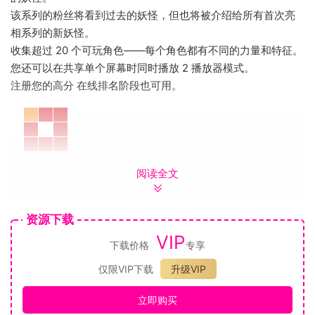
该系列的粉丝将看到过去的妖怪，但也将被介绍给所有首次亮
相系列的新妖怪。
收集超过 20 个可玩角色——每个角色都有不同的力量和特征。
您还可以在共享单个屏幕时同时播放 2 播放器模式。
注册您的高分 在线排名阶段也可用。
阅读全文
收集普通模式可用的 Jalecoins 并满足解锁地狱模式的条件。
您将面临从未见过的阶段，以及一些强悍的怪物。
英雄 JaJaMaru 和 BlueJaJa 也升级为 Super JaJaMaru 和
资源下载
Super BlueJaJa。
VIP
当您升级时，Super JaJaMaru 会成为一种力量类型。
下载价格
专享
仅限VIP下载
升级VIP
立即购买