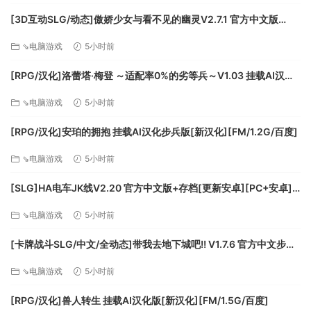
您还可以收集 Jalecoins 来解锁歌曲或游戏文件
[3D互动SLG/动态]傲娇少女与看不见的幽灵V2.7.1 官方中文版
您可以欣赏 JaJaMaru 经典中的旧 BGM 或享受这个新标题的新
+DLC+存档[更新][FM/2.5G/百度]
⇘电脑游戏
5小时前
歌曲和编曲。
还有一些游戏文件只能在这个游戏中看到。
[RPG/汉化]洛蕾塔·梅登 ～适配率0%的劣等兵～V1.03 挂载AI汉化
版+自带全回想[更新][FM/5.4G/百度]
《茶茶丸的妖怪大决战+地狱》是一款2D动作游戏。这是
⇘电脑游戏
5小时前
《Ninja JaJaMaru》为该系列引入了新的控制方式和游戏机
[RPG/汉化]安珀的拥抱 挂载AI汉化步兵版[新汉化][FM/1.2G/百度]
制。
⇘电脑游戏
5小时前
[SLG]HA电车JK线V2.20 官方中文版+存档[更新安卓][PC+安卓]
[FM/610M/百度]
⇘电脑游戏
5小时前
[卡牌战斗SLG/中文/全动态]带我去地下城吧!! V1.7.6 官方中文步兵
版+存档[更新][FM/3.5G/百度]
⇘电脑游戏
5小时前
[RPG/汉化]兽人转生 挂载AI汉化版[新汉化][FM/1.5G/百度]