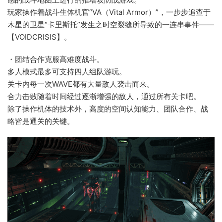
玩家操作着战斗生体机官“VA（Vital Armor）”，一步步追查于
木星的卫星“卡里斯托”发生之时空裂缝所导致的一连串事件——
【VOIDCRISIS】。
・团结合作克服高难度战斗。
多人模式最多可支持四人组队游玩。
关卡内每一次WAVE都有大量敌人袭击而来。
合力击败随着时间经过逐渐增强的敌人，通过所有关卡吧。
除了操作机体的技术外，高度的空间认知能力、团队合作、战
略皆是通关的关键。