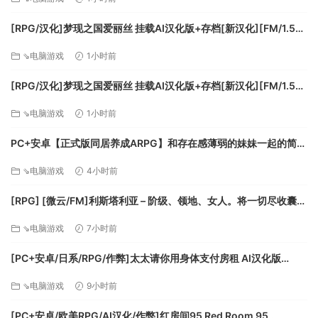
[RPG/汉化]梦现之国爱丽丝 挂载AI汉化版+存档[新汉化][FM/1.5G/
百度]
⇘电脑游戏
1小时前
[RPG/汉化]梦现之国爱丽丝 挂载AI汉化版+存档[新汉化][FM/1.5G/
百度]
⇘电脑游戏
1小时前
PC+安卓【正式版同居养成ARPG】和存在感薄弱的妹妹一起的简单
生活~V1.2.6 rev.2官中+作弊存档+CG回想画廊~存在感薄い妹との
⇘电脑游戏
4小时前
簡単生活【3.3G】百度/迅雷/UC/夸克
[RPG] [微云/FM]利斯塔利亚 – 阶级、领地、女人。将一切尽收囊中
的逆袭故事 -v26.08.02/AI汉化 pc+更新 [945m]
⇘电脑游戏
7小时前
[PC+安卓/日系/RPG/作弊]太太请你用身体支付房租 AI汉化版
[500M][FM/百度]
⇘电脑游戏
9小时前
[PC+安卓/欧美RPG/AI汉化/作弊]红房间95 Red Room 95