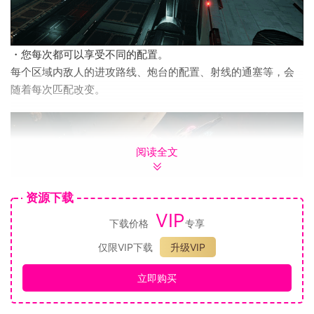
・您每次都可以享受不同的配置。
每个区域内敌人的进攻路线、炮台的配置、射线的通塞等，会
随着每次匹配改变。
阅读全文
资源下载
VIP
下载价格
专享
仅限VIP下载
升级VIP
立即购买
・新鲜的插画：动态机械着色器。
“Dynamic Mechanical Art Shader”是一个能将超级机器人的塑