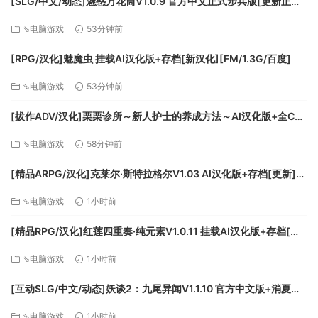
[SLG/中文/动态]魅惑万花筒V1.0.9 官方中文正式步兵版[更新正式
即使历经两次银河战争，仍分成了七大阵营继续争战。
版][FM/1.7G/百度
人类试图建立一个全新的人工战场，“斗争领域”。
⇘电脑游戏
53分钟前
赌上星球的战争“局地战争”即将揭幕。
[RPG/汉化]魅魔虫 挂载AI汉化版+存档[新汉化][FM/1.3G/百度]
在斗争领域中，来自太阳圈七大阵营的飞行员“弦匠”，战斗生体
⇘电脑游戏
53分钟前
机官“VA（Vital Armor）”被次元传送。
於最終实验時，神秘的光子“非碳基体”出现在木星的卫星卡里斯
[拔作ADV/汉化]栗栗诊所～新人护士的养成方法～AI汉化版+全CG
托上，使领域内的时间停止。
存档[新汉化][FM/1G/百度]
⇘电脑游戏
58分钟前
时间停止范围逐渐扩大，太阳圈管理委员会（HMC）为排除“非
[精品ARPG/汉化]克莱尔·斯特拉格尔V1.03 AI汉化版+存档[更新]
碳基体”，请求七大阵营派出精锐部队合力解决事件。
[FM/1.5G/百度]
⇘电脑游戏
1小时前
夺回时间的战斗即刻开始——
[精品RPG/汉化]红莲四重奏·纯元素V1.0.11 挂载AI汉化版+存档[更
新][FM/5.2G/百度]
⇘电脑游戏
1小时前
[互动SLG/中文/动态]妖谈2：九尾异闻V1.1.10 官方中文版+消夏节
之夜+存档[更新][FM/4.2G/百度]
⇘电脑游戏
1小时前