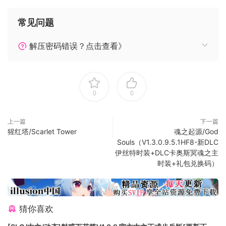
料模型在游戏中再现其CG外观喷涂之精髓的技术。
它比起以往的机器人游戏更能表现出模型的厚实与华丽。
常见问题
如果您利用截屏功能保留了游戏的高光时刻，便可以留下如包
装艺术一样美丽的经典场景。
解压密码错误？点击查看》
0
0
上一篇
下一篇
猩红塔/Scarlet Tower
魂之起源/God
Souls（V1.3.0.9.5.1HF8-新DLC
伊丝特时装+DLC卡奥斯冥魂之主
时装+礼包兑换码）
■故事
猜你喜欢
AD2221