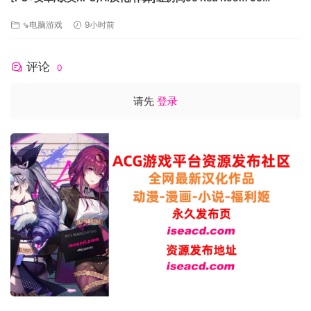
[v1.3.8]s AI汉化版[900M][FM/百度]
⇘电脑游戏
9小时前
评论
0
请先
登录