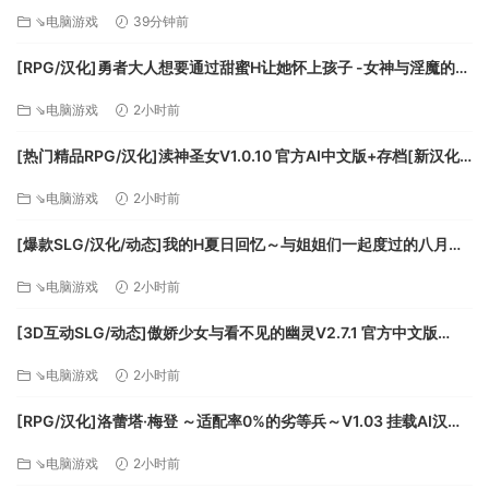
～/官中+无码 pc [841m]
⇘电脑游戏
39分钟前
[RPG/汉化]勇者大人想要通过甜蜜H让她怀上孩子 -女神与淫魔的二
重奏-挂载AI汉化版+存档[新汉化][FM/1.1G/百度]
⇘电脑游戏
2小时前
丰富战斗：攻击！格挡！闪避！明智地运用你的战斗技巧，
击败越来越强悍的敌人，搭配不同的技能与装备来探寻属于你
[热门精品RPG/汉化]渎神圣女V1.0.10 官方AI中文版+存档[新汉化]
自己的战斗风格。
[FM/2G/百度]
⇘电脑游戏
2小时前
[爆款SLG/汉化/动态]我的H夏日回忆～与姐姐们一起度过的八月～
AI汉化版+存档[新汉化][FM/3.2G/百度]
⇘电脑游戏
2小时前
[3D互动SLG/动态]傲娇少女与看不见的幽灵V2.7.1 官方中文版
+DLC+存档[更新][FM/2.5G/百度]
⇘电脑游戏
2小时前
[RPG/汉化]洛蕾塔·梅登 ～适配率0%的劣等兵～V1.03 挂载AI汉化
版+自带全回想[更新][FM/5.4G/百度]
⇘电脑游戏
2小时前