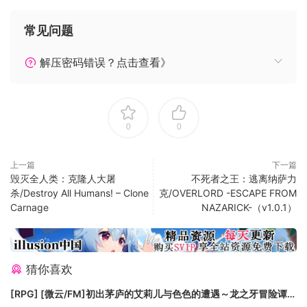
次战役中，王国勇士们受命在一处山谷进行埋伏，却突然遭遇
常见问题
了地震，世界顿时陷入黑暗，整支队伍都陷入了绝境。
解压密码错误？点击查看》
这时一道光束从天而降，女武神从其中走出；为了让勇士们不
随着时间流逝而消散，女武神将战士们带到了另一个神秘的世
界——泰拉盖亚。泰拉盖亚世界尽管让勇士们暂时免受了死
亡，但却比想象中凶险百倍。一方面为了生存，一方面为了找
0
0
到世界的守护者，成为世界的中心，勇士们不得不在这个全新
的世界中重拾战意，面临种种危险。
上一篇
下一篇
毁灭全人类：克隆人大屠
不死者之王：逃离纳萨力
游戏特点
杀/Destroy All Humans! – Clone
克/OVERLORD -ESCAPE FROM
Carnage
NAZARICK-（v1.0.1）
三种职业：挥舞利剑，燃烧怒火的斥候；蓄势待发，箭雨淋
敌的弓箭手；召唤法术，释放力量的施法者。你希望成为哪种
传奇？选择权在你手中。
猜你喜欢
[RPG] [微云/FM]初出茅庐的艾莉儿与色色的遭遇～龙之牙冒险谭