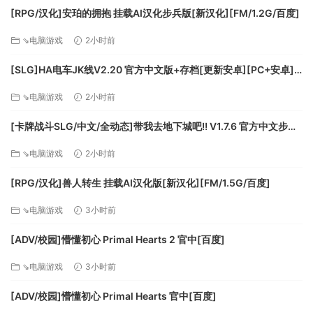
探索宝藏：在泰拉盖亚中，不止有凶残的怪物。随着探索能
[RPG/汉化]安珀的拥抱 挂载AI汉化步兵版[新汉化][FM/1.2G/百度]
力的提升，你将不断发现隐藏在泰拉盖亚中的秘密，探索隐藏
⇘电脑游戏
2小时前
在路途中的密道，用密道中的钥匙开启珍贵的宝藏。
[SLG]HA电车JK线V2.20 官方中文版+存档[更新安卓][PC+安卓]
[FM/610M/百度]
⇘电脑游戏
2小时前
[卡牌战斗SLG/中文/全动态]带我去地下城吧!! V1.7.6 官方中文步兵
版+存档[更新][FM/3.5G/百度]
⇘电脑游戏
2小时前
[RPG/汉化]兽人转生 挂载AI汉化版[新汉化][FM/1.5G/百度]
⇘电脑游戏
3小时前
[ADV/校园]懵懂初心 Primal Hearts 2 官中[百度]
极致画面：游戏中的16-bit像素画面细节满满且充满动感，
⇘电脑游戏
3小时前
五颜六色的地图场景，让泰拉盖亚世界栩栩如生。
[ADV/校园]懵懂初心 Primal Hearts 官中[百度]