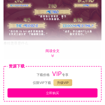
泰拉盖亚是什么
阅读全文
《英灵士魂Souldiers》游戏中，在亡灵与生灵之间的广袤幻想
世界里，为你的自由而战。在以解谜平台、银河恶魔城探索、
清爽的魂系战斗为特色的复古史诗中，磨砺你作为、或的技
资源下载
能。
VIP
下载价格
专享
游戏难度曲线和相关问题正在调整处理中，后续会以Patch形式
仅限VIP下载
升级VIP
更新。
立即购买
在遥远的阿希尔大陆，屹立着三个庞然大物；扎尔加，拥有着
大陆最精锐的勇士，是统治阿希尔大陆的三大王国之一。在一