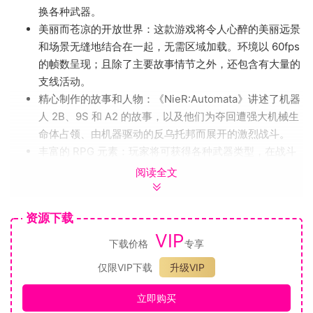
换各种武器。
美丽而苍凉的开放世界：这款游戏将令人心醉的美丽远景
和场景无缝地结合在一起，无需区域加载。环境以 60fps
的帧数呈现；且除了主要故事情节之外，还包含有大量的
支线活动。
精心制作的故事和人物：《NieR:Automata》讲述了机器
人 2B、9S 和 A2 的故事，以及他们为夺回遭强大机械生
命体占领、由机器驱动的反乌托邦而展开的激烈战斗。
丰富的 RPG 元素：玩家将可获得各种武器类型，在战斗
中升级，并学习新的战斗技能，甚至可以根据自己的游戏
阅读全文
风格自定义装备。
充分利用可在战斗内外提供协助的辅助机支援系统：辅助
资源下载
机攻击敌人的模式有手动和锁定两种。它们也可以在战斗
VIP
之外提供帮助，比如让玩家在空中滑行。辅助机还可以在
下载价格
专享
游戏过程中得到增强，进行包括获得新攻击方式和演化出
仅限VIP下载
升级VIP
新变种一类的更新。
新手玩家适用的“自动模式”：新手玩家可以选择“自动模
立即购买
式”以轻松地完成攻击和规避。