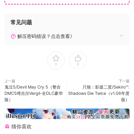
系统需求
常见问题
最低配置:
解压密码错误？点击查看》
操作系统:Windows 7 /8.1 /10 64bit
处理器:Intel Core i3 2100 or AMD A8-6500
内存:4 GB RAM
显卡:NVIDIA GeForce GTX 770 VRAM 2GB or
0
0
AMD Radeon R9 270X VRAM 2GB
DirectX 版本:11
上一篇
下一篇
网络:宽带互联网连接
鬼泣5/Devil May Cry 5（整合
只狼：影逝二度/Sekiro™:
DMC5维吉尔Vergil-全DLC豪华
Shadows Die Twice（v1.06年度
存储空间:需要 50 GB 可用空间
版）
版）
声卡:DirectX® 11 supported
附注事项:Mouse, keyboard and game pad
(XInput only). Screen resolution: 1280×720.
This product only supports MS-IME keyboard
猜你喜欢
input. There is a possibility that other IME will