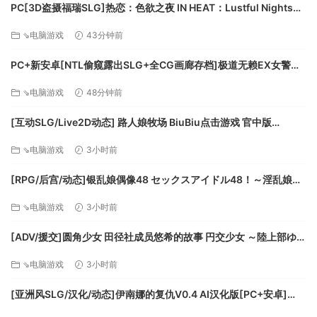
PC[3D盗摄福瑞SLG]热恋：色欲之夜 IN HEAT：Lustful Nights
not function correctly with it.
v0.5.1.0.1官中动态步兵+全CG解锁[4.1G]百度/迅雷/UC
⇘电脑游戏
43分钟前
推荐配置:
PC+新安卓[NTL偷窥露出SLG+全CG画廊存档]极道无赖EX女警鮎
操作系统:Windows 8.1 /10 64bit
川光~V1.2.2官中正式版~極道無頼EX-古式按摩店新作[3.5G]百度/
处理器:Intel Core i5 4670 or AMD A10-7850K
⇘电脑游戏
48分钟前
迅雷/UC/夸克
内存:8 GB RAM
[互动SLG/Live2D动态] 路人娘牧场 BiuBiu点击游戏 官中版
显卡:NVIDIA GeForce GTX 980 VRAM 4GB or
[PC+安卓 670M][百度]
AMD Radeon R9 380X VRAM 4GB
⇘电脑游戏
3小时前
DirectX 版本:11
[RPG/后宫/动态]银乱娘偶像48 セックスアイドル48！～淫乱娘ア
网络:宽带互联网连接
イドル化計画～Ver2.01 精翻汉化版[55个攻略角色][1.6G][百度]
存储空间:需要 50 GB 可用空间
⇘电脑游戏
3小时前
声卡:DirectX® 11 supported
附注事项:Mouse, keyboard and game pad
[ADV/援交]圆角少女 田径社成员悠希的故事 円交少女 ～陸上部ゆっ
(XInput only). Screen resolution: 1920×1080.
きーの場合～ 官中[百度]
⇘电脑游戏
3小时前
Depending on the monitor and PC graphics
card environment and setup used, this title can
[亚洲风SLG/汉化/动态]伊南娜的复仇V0.4 AI汉化版[PC+安卓]
expand its display resolution to 4K. However,
[FM/8.3G/百度]