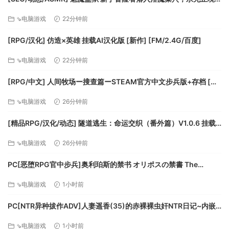
地接受无限榨精的故事+动画版 [新作] [FM/3G/百度]
⇘电脑游戏
22分钟前
[RPG/汉化] 仿造×英雄 挂载AI汉化版 [新作] [FM/2.4G/百度]
⇘电脑游戏
22分钟前
[RPG/中文] 人间牧场ー搜查篇ーSTEAM官方中文步兵版+存档 [新
作] [FM/1.4G/百度]
⇘电脑游戏
26分钟前
[精品RPG/汉化/动态] 隧道逃生：命运交织（番外篇）V1.0.6 挂载
AI汉化正式版+DLC+存档 [更新] [FM/3.8G/百度]
⇘电脑游戏
26分钟前
PC[恶堕RPG官中步兵]奥利珀斯的禁书 オリポスの禁書 The
Forbidden Tomes of Olipos v1.01+全CG存档[1.5G]百度/迅
⇘电脑游戏
1小时前
雷/UC
PC[NTR异种拔作ADV]人妻遥香(35)的赤裸裸虫奸NTR日记~内嵌
AI汉化+全CG存档~人妻遥香(35)の赤裸々蟲○寝取られダイアリー
⇘电脑游戏
1小时前