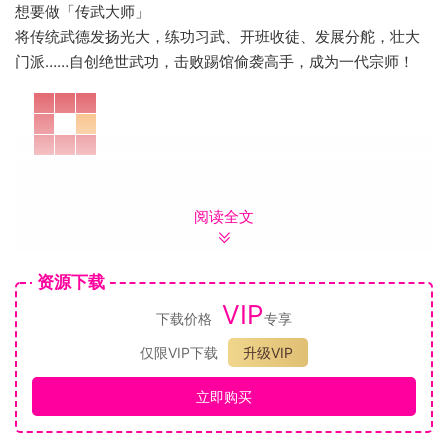
想要做「传武大师」
将传统武德发扬光大，练功习武、开班收徒、发展分舵，壮大
门派……自创绝世武功，击败踢馆偷袭高手，成为一代宗师！
想要过「充实生活」
阅读全文
饲养猫猫、狗狗、鹦鹉、土拨鼠等四种超级可爱的宠物，和大
量角色相遇并了解他们的故事，处理各式各样的社会事件，装
资源下载
修社区活动中心，跳广场舞，玩迷你游戏，体验卡牌战斗……时
间足够你忙！
VIP
下载价格
专享
仅限VIP下载
升级VIP
立即购买