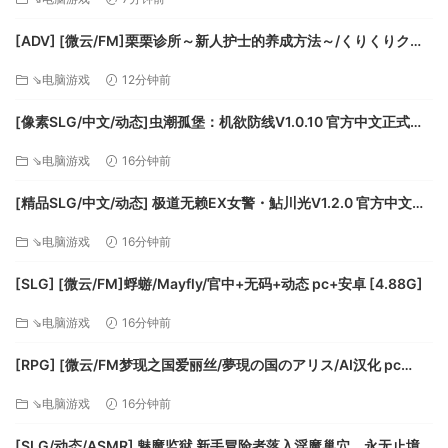
[ADV] [微云/FM]栗栗诊所～新人护士的养成方法～/くりくりクリ
ニック～新人ナースの育て方～/AI汉化+存档 pc [990m]
⇘电脑游戏
12分钟前
[像素SLG/中文/动态]虫潮孤堡：机欲防线V1.0.10 官方中文正式步
兵版+存档 [更新] [FM/3.4G/百度]
⇘电脑游戏
16分钟前
[精品SLG/中文/动态] 极道无赖EX女警・鮎川光V1.2.0 官方中文版
+存档 [更新安卓] [PC+安卓] [FM/3.4G/百度]
⇘电脑游戏
16分钟前
[SLG] [微云/FM]蜉蝣/Mayfly/官中+无码+动态 pc+安卓 [4.88G]
⇘电脑游戏
16分钟前
[RPG] [微云/FM梦现之国爱丽丝/夢現の国のアリス/AI汉化 pc
[864m]
⇘电脑游戏
16分钟前
[SLG/动态/ASMR] 魅魔监狱 新手冒险者落入淫魔巢穴，永无止境