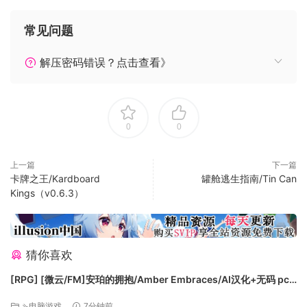
想要当「躺平咸鱼」？
安安静静地过咱们的退休小日子，按照自己的想法规划和实现
常见问题
退休日程，利用两年时间，自由养成独特的你自己！
解压密码错误？点击查看》
0
0
DoubleThink工作室诚意邀请所有市民朋友领取你的专属退休
证。
上一篇
下一篇
这次真的，可以退休了。
卡牌之王/Kardboard
罐舱逃生指南/Tin Can
Kings（v0.6.3）
猜你喜欢
[RPG] [微云/FM]安珀的拥抱/Amber Embraces/AI汉化+无码 pc
[611m]
⇘电脑游戏
7分钟前