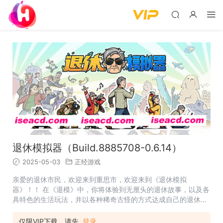
退休模拟器（Build.8885708-0.6.14）
2025-05-03
正经游戏
亲爱的退休市民，欢迎来到重思市，欢迎来到《退休模拟
器》！！ 在《退模》中，你将体验到无厘头的退休故事，以及各
具特色的生活玩法，并以各种稀奇古怪的方式达成自己的退休心
愿！ 想要去「环游世界」 规划全球路线图，遍历各大名胜，收
集旅游纪念品。缺钱的话，不如顺便写写游记、赚到头等舱票？
仅限VIP下载，请先
登录