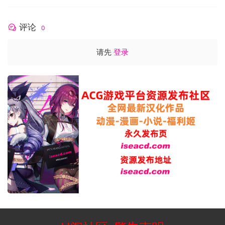
[500M]百度/迅雷/UC/夸克
评论
0
请先
登录