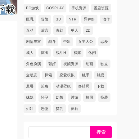
PC游戏
COSPLAY
手机资源
番剧资源
巨乳
冒险
3D
NTR
异种奸
动作
互动
后宫
奇幻
单人
2D
剧情丰富
战斗
中出
女主人公
恋爱
成人
露出
战斗H
裸露
休闲
角色扮演
强奸
视频资源
动画
独立
全动态
探索
恋爱模拟
触手
触摸
羞辱
策略
动漫壁纸
多结局
下载
妹妹
怀孕
幻想
绅游
校园
换装
姐姐
恶堕
贫乳
萝莉