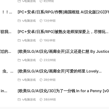
⇘电脑游戏
8分钟前
！！！
[PC+安卓/日系/RPG/作弊]南国枢纽 AI汉化版[2G][F
ife
度]
⇘电脑游戏
13分钟前
常驻我的
[PC+安卓/日系/RPG]被熟女老师深深爱上，尽情玩
cosplay色色的游戏 AI汉化版[300M]
⇘电脑游戏
19分钟前
[欧美SLG/AI汉化/画廊全开]正义还是仁慈 By Justice
した八
Mercy v24 AI汉化版[PC+安卓/6.18G/更新][FM/百
⇘电脑游戏
23分钟前
尸、虫、
[欧美SLG/AI汉化/画廊全开]可爱的邻里 Lovely
Neighborhood v0.7.5 完整版 AI汉化版[PC+安卓/5.
⇘电脑游戏
28分钟前
更新][FM/百度]
in
[欧美SLG/AI汉化/3D]为了一分钱 In for a Penny [v0
新][FM/
AI汉化版[PC+安卓/5.47G/更新][FM/百度]
⇘电脑游戏
38分钟前