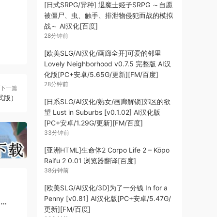
[日式SRPG/异种] 退魔士姬子SRPG ～自愿
被僵尸、虫、触手、排泄物侵犯而战的模拟
战～ AI汉化[百度]
具挑
28分钟前
[欧美SLG/AI汉化/画廊全开]可爱的邻里
Lovely Neighborhood v0.7.5 完整版 AI汉
克斯
化版[PC+安卓/5.65G/更新][FM/百度]
28分钟前
下一篇
-正式版）
[日系SLG/AI汉化/熟女/画廊解锁]郊区的欲
和皮
望 Lust in Suburbs [v0.1.02] AI汉化版
[PC+安卓/1.29G/更新][FM/百度]
33分钟前
[亚洲HTML]生命体2 Corpo Life 2 – Kōpo
Raifu 2 0.01 浏览器翻译[百度]
38分钟前
[欧美SLG/AI汉化/3D]为了一分钱 In for a
Penny [v0.81] AI汉化版[PC+安卓/5.47G/
]
更新][FM/百度]