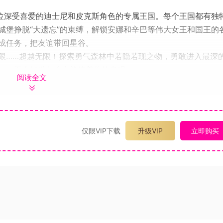
各位深受喜爱的迪士尼和皮克斯角色的专属王国。每个王国都有独
城堡挣脱“大遗忘”的束缚，解锁安娜和辛巴等伟大女王和国王的
成任务，把友谊带回星谷。
限……超越无限！探索勇气森林中若隐若现之物，勇敢进入最深
——无人知道什么在等待着你的发现。
阅读全文
一起钓鱼。还有什么能比和朋友一起收集、制作和重建星谷更棒
居民都有属于自己的故事线、任务和奖励。每天相聚在一起，和
仅限VIP下载
升级VIP
立即购买
谷，让它回归昔日的伟大。在梦幻星谷中，你可以完全自定义布局
区。
和巴斯光年做邻居呢？
格吧！搭配独特的服装，用数千件神奇物品装饰你的家。你甚至
自己的设计！