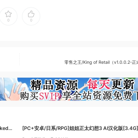
小米的烹饪作品，或只是简单记录下每一个珍贵时刻。
0
0
识新角色，在史高治商店中查看最新的服装和家具系列，完成极
的冒险！
探索充满迪士尼魔法的世界，体验丰富的剧情，同迪士尼和皮
零售之王/King of Retail（v1.0.0.2
结合体，拥有丰富的任务、探索、以及引人入胜的活动，迪士尼
ked
[PC+安卓/日系/RPG]姐姐正太幻想3 AI汉化版[3.4G
安卓盖世]
[FM/百度]