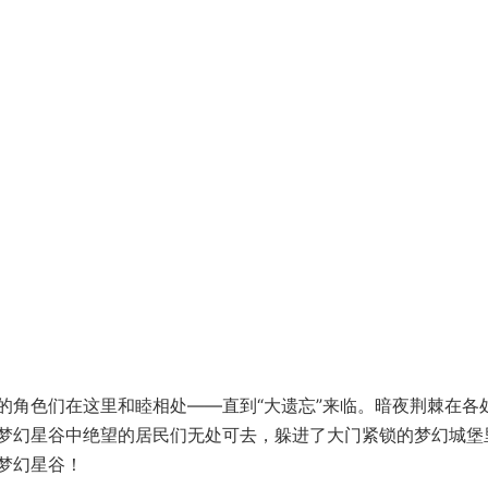
的角色们在这里和睦相处——直到“大遗忘”来临。暗夜荆棘在各
梦幻星谷中绝望的居民们无处可去，躲进了大门紧锁的梦幻城堡
梦幻星谷！