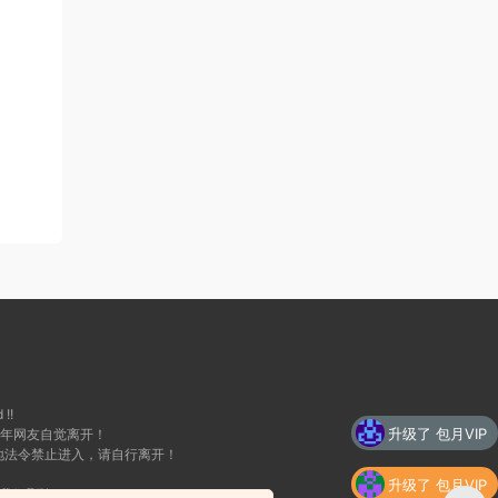
 !!
成年网友自觉离开！
升级了 包月VIP
地法令禁止进入，请自行离开！
升级了 包月VIP
我们删除！