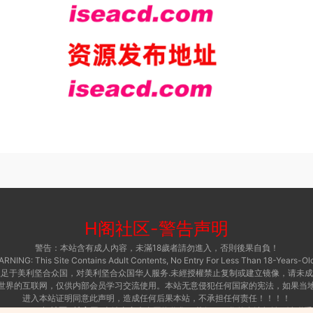
H阁社区
-
警告声明
警告：本站含有成人內容，未滿18歲者請勿進入，否則後果自負！
RNING: This Site Contains Adult Contents, No Entry For Less Than 18-Years-Old
足于美利坚合众国，对美利坚合众国华人服务.未經授權禁止复制或建立镜像，请未
世界的互联网，仅供内部会员学习交流使用。本站无意侵犯任何国家的宪法，如果当
进入本站证明同意此声明，造成任何后果本站，不承担任何责任！！！！
 © 2015 ·
H阁社区-i社官网
本站内容来自网络收集，若侵犯了您的合法权益，请联系