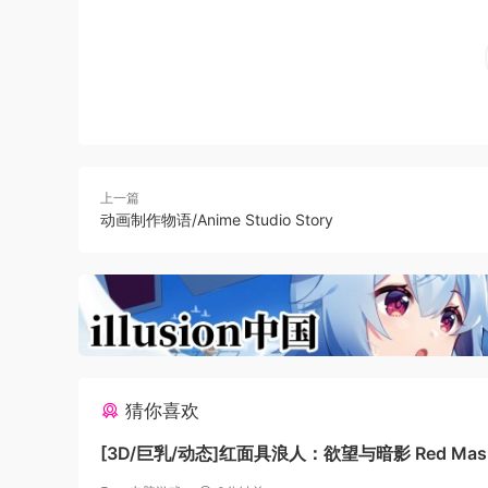
使用游戏中相机，和乐佩一起在夕阳下自拍，拍下
不断推陈出新的游戏
新内容意味着总有新鲜的东西可探索。在星谷中结
战性的游戏赛事！记得经常回来梦幻星谷，探索新
在《迪士尼梦幻星谷》这款生活模拟冒险游戏中
的英雄与反派一起打造完美的社区。
上一篇
动画制作物语/Anime Studio Story
《迪士尼梦幻星谷》是一款生活模拟和冒险游戏的
克斯的新老朋友均会登场。
猜你喜欢
[3D/巨乳/动态]红面具浪人：欲望与暗影 Red Mas
Ronin: Desires and Shadows 官中步兵[PC+