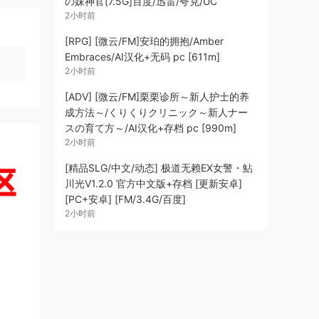
の妹神官[7.5G]百度/迅雷/夸克/UC
2小时前
[RPG] [微云/FM]安珀的拥抱/Amber
Embraces/AI汉化+无码 pc [611m]
2小时前
[ADV] [微云/FM]栗栗诊所～新人护士的养
成方法～/くりくりクリニック～新人ナー
スの育て方～/AI汉化+存档 pc [990m]
2小时前
[精品SLG/中文/动态] 极道无赖EX女警・鮎
川光V1.2.0 官方中文版+存档 [更新安卓]
[PC+安卓] [FM/3.4G/百度]
2小时前