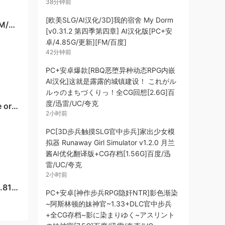
38分钟前
[欧美SLG/AI汉化/3D]我的宿舍 My Dorm
M/百
[v0.31.2 第四季第四章] AI汉化版[PC+安
卓/4.85G/更新][FM/百度]
42分钟前
PC+安卓爆款[RBQ恶堕异种动态RPG内嵌
AI汉化]这就是露露的城镇建设！ これがル
ルゥのまちづくりっ！全CG回想[2.6G]百
度/迅雷/UC/夸克
 or
2小时前
度]
PC[3D步兵触摸SLG官中步兵]家出少女模
拟器 Runaway Girl Simulator v1.2.0 月兰
酱AI优化翻译版+CG存档[1.56G]百度/迅
65G/
雷/UC/夸克
2小时前
.81]
PC+安卓[神作步兵RPG隐奸NTR]影色渐染
~阿斯林顿的妹神官~1.33+DLC官中步兵
+全CG存档~影に染まりゆく~アスリント