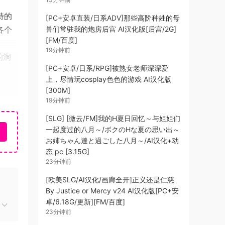
特的
[PC+安卓直装/日系ADV]那些高阶种姓的母
兽们常驻我的炮房后宫 AI汉化版[后宫/2G]
各个
[FM/百度]
19分钟前
的洞
[PC+安卓/日系/RPG]被熟女老师深深爱
上，尽情玩cosplay色色的游戏 AI汉化版
[300M]
的
19分钟前
你最
[SLG] [微云/FM]我的H夏日回忆～与姐姐们
一起度过的八月～/ボクのHな夏の思い出～
お姉ちゃん達と過ごした八月～/AI汉化+动
、创
态 pc [3.15G]
23分钟前
[欧美SLG/AI汉化/画廊全开]正义还是仁慈
By Justice or Mercy v24 AI汉化版[PC+安
卓/6.18G/更新][FM/百度]
可以
23分钟前