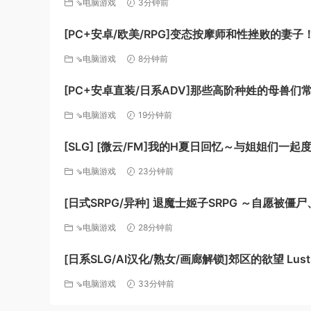
⇘电脑游戏
3分钟前
[百度]
[PC+安卓/欧美/RPG]变态按摩师和性挫败的妻子
Perverted Masseuse and Sexually Frustated W
⇘电脑游戏
8分钟前
[v1.8.0] AI汉化版[1.5G][FM/百度]
[PC+安卓直装/日系ADV]那些高阶种姓的母兽们
炮房后宫 AI汉化版[后宫/2G][FM/百度]
⇘电脑游戏
19分钟前
[SLG] [微云/FM]我的H夏日回忆～与姐姐们一起度过的八
月～/ボクのHな夏の思い出～お姉ちゃん達と過ご
⇘电脑游戏
23分钟前
月～/AI汉化+动态 pc [3.15G]
[日式SRPG/异种] 退魔士姬子SRPG ～自愿被僵
触手、排泄物侵犯而战的模拟战～ AI汉化[百度]
⇘电脑游戏
28分钟前
[日系SLG/AI汉化/熟女/画廊解锁]郊区的欲望 Lust 
Suburbs [v0.1.02] AI汉化版[PC+安卓/1.29G/更
⇘电脑游戏
33分钟前
百度]