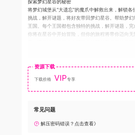
探索梦幻星谷的秘密
将梦幻城堡从“大遗忘”的魔爪中解救出来，解锁
挑战，解开谜题，将好友带回梦幻星谷。帮助梦幻
王国。每个王国都包含独特的挑战，解开谜题，完
你将在星谷中开始冒险，但你的旅程将带你迈向无
窟，迎接迪士尼和皮克斯标志性英雄和反派的挑战
与迪士尼和皮克斯角色们建立友谊
和瓦力一起做园艺，和小米一起做饭，或是和高飞
呢？从美丽的公主到邪恶的反派，每位梦幻星谷的
资源下载
喜欢的迪士尼和皮克斯角色交朋友。
VIP
下载价格
专享
[b让星谷重现昔日的辉煌 [/b]
解救星谷脱离“大遗忘”的掌控，亲手打造梦幻星
造性景观和数千件装饰品，打造专属于你的完美社
你是愿意住在莫阿娜旁边的海滩上，还是在广场上
常见问题
展现你的迪士尼风采
展现你内心的公主风、反派风或其他迪士尼搭配风
解压密码错误？点击查看》
使用“魔法之触”工具，用迪士尼和皮克斯贴纸创造