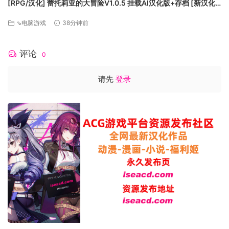
[RPG/汉化] 蕾托莉亚的大冒险V1.0.5 挂载AI汉化版+存档 [新汉化]
[FM/1.2G/百度]
⇘电脑游戏
38分钟前
评论
0
请先
登录