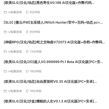
平等的，每个决定都会有其优点和缺点。中产阶级房屋消耗更
[欧美SLG/汉化/动态]黑色寄生V0.196 AI汉化版+作弊代码
多的食物和需要生产成本更高的资源，但会提高那里居民的生
[FM/2.1G/百度]
活质量。另一方面，提高工业生产力会产生更多资源，但会降
⇘电脑游戏
8分钟前
低该地区居民的生活质量。
[SLG] [微云/FM]女巫猎人/Witch Hunter/官中+无码+动态 pc+安
卓+mac [13.3G]
《城市规划大师》是一款城市建设游戏，你可以在这里建
⇘电脑游戏
8分钟前
立自己的社区，从夜生活区到工业区。在你拥有受过教育的人
口以建造更高效的建筑之前，不要耗尽你的自然资源。
[神级RPG/汉化/动态]蛇之交响曲V72073 AI汉化版+存档+作弊码
[更新][PC+安卓][FM/8.1G/百度]
⇘电脑游戏
13分钟前
[欧美SLG/汉化/2D]超人V0.999999 Pt.1 Beta AI汉化版[PC+安卓]
[FM/7.6G/百度]
⇘电脑游戏
18分钟前
[欧美SLG/汉化/动态]自由度假村V0.35 AI汉化版[PC+安卓]
[FM/1.8G/百度]
⇘电脑游戏
18分钟前
[欧美SLG/汉化/沙盒]糟糕的人生V0.1.3 AI汉化版[PC+安卓]
[FM/7.7G/百度]