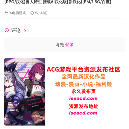
[RPG/汉化]兽人转生 挂载AI汉化版[新汉化][FM/1.5G/百度]
显卡: Direct X 10+ Capable GPU
DirectX 版本: 10
⇘电脑游戏
5小时前
存储空间: 需要 3 GB 可用空间
声卡: Direct X Compatible Sound Card
评论
0
附注事项: GPU at least (Integrated HD 3000, 8600GT,
etc)
请先
登录
推荐配置:
操作系统: Windows 7, 8.1+
处理器: 2.6 Ghz
内存: 4 GB RAM
显卡: Direct X 11+
DirectX 版本: 11
存储空间: 需要 5 GB 可用空间
附注事项: GeForce 9800GTX, Radeon 4850+