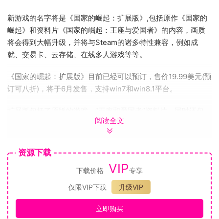
新游戏的名字将是《国家的崛起：扩展版》,包括原作《国家的
崛起》和资料片《国家的崛起：王座与爱国者》的内容，画质
将会得到大幅升级，并将与Steam的诸多特性兼容，例如成
就、交易卡、云存储、在线多人游戏等等。
《国家的崛起：扩展版》目前已经可以预订，售价19.99美元(预
订可八折)，将于6月发售，支持win7和win8.1平台。
扩展版包括了原版的游戏，“王座和爱国者”资料片，同时还包
阅读全文
括：
-提升的画面：
资源下载
-提升的水效果
VIP
-提升的材质
下载价格
专享
-全屏幕抗锯齿
仅限VIP下载
升级VIP
-Steamworks的全面支持
-多人排位赛
立即购买
-成就