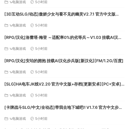
⇘电脑游戏
5小时前
[3D互动SLG/动态]傲娇少女与看不见的幽灵V2.7.1 官方中文版
+DLC+存档[更新][FM/2.5G/百度]
⇘电脑游戏
5小时前
[RPG/汉化]洛蕾塔·梅登 ～适配率0%的劣等兵～V1.03 挂载AI汉化
版+自带全回想[更新][FM/5.4G/百度]
⇘电脑游戏
5小时前
[RPG/汉化]安珀的拥抱 挂载AI汉化步兵版[新汉化][FM/1.2G/百度]
⇘电脑游戏
5小时前
系统需求
[SLG]HA电车JK线V2.20 官方中文版+存档[更新安卓][PC+安卓]
[FM/610M/百度]
⇘电脑游戏
5小时前
最低配置:
[卡牌战斗SLG/中文/全动态]带我去地下城吧!! V1.7.6 官方中文步兵
操作系统: Windows Vista, 7, 8.1+
版+存档[更新][FM/3.5G/百度]
处理器: 1.6
⇘电脑游戏
5小时前
内存: 1 GB RAM