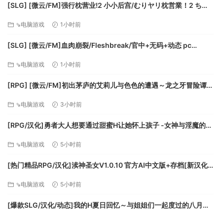
[SLG] [微云/FM]强行枕营业!2 小小后宫/むりヤリ枕営業！2 ちっ
ちゃなハーレム/AI汉化+动态 pc [1.11G]
⇘电脑游戏
1小时前
[SLG] [微云/FM]血肉崩裂/Fleshbreak/官中+无码+动态 pc
[287m]
⇘电脑游戏
1小时前
[RPG] [微云/FM]初出茅庐的艾莉儿与色色的遭遇～龙之牙冒险谭
～/官中+无码 pc [841m]
⇘电脑游戏
3小时前
[RPG/汉化]勇者大人想要通过甜蜜H让她怀上孩子 -女神与淫魔的二
重奏-挂载AI汉化版+存档[新汉化][FM/1.1G/百度]
⇘电脑游戏
5小时前
[热门精品RPG/汉化]渎神圣女V1.0.10 官方AI中文版+存档[新汉化]
[FM/2G/百度]
⇘电脑游戏
5小时前
[爆款SLG/汉化/动态]我的H夏日回忆～与姐姐们一起度过的八月～
AI汉化版+存档[新汉化][FM/3.2G/百度]