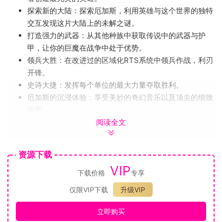
探索新的大陆：探索厄加斯，利用英雄与这个世界的独特
交互发现这片大陆上的未解之谜。
打造强力的武器：从其他种族中获取传说中的武器与护
甲，让你的巨魔在战争中处于优势。
领兵大胜：在改进过的区域化RTS系统中领兵作战，利刃
开锋。
史诗大捷：发挥每个单位的最大力量夺取胜利。
厄加斯的沉浸体验：享受美妙的奇幻音乐以及顶尖的细致
画面。
阅读全文
在竞技比赛中为荣耀而战！
4种不同的种族可供选择：人类，精灵，受人，和巨魔. 每
资源下载
个种族拥有两个独特的英雄可供玩家制定属于自己的战术
VIP
使用我们强大的模式编辑工具创建自己的地图
下载价格
专享
仅限VIP下载
升级VIP
相对于《咒语力量3：灵魂收割》新添加的特色:
立即购买
全新的战役，长达20个小时的游玩时间讲述了月之巨魔的