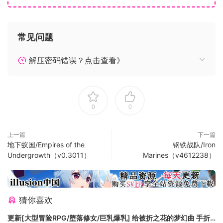
故事
全新的能力与技能树，为更多的个性化英雄提供选择。
值得反复游玩，得益于角色塑造机制，游戏的结局取决于
常见问题
你的选择。
巨魔-一个全新的RTS种族-全新的游戏机制。
解压密码错误？点击查看》
系统需求
最低配置:
0
0
需要 64 位处理器和操作系统
上一篇
下一篇
操作系统: Windows 7, 8, Windows 10 (64 bit)
地下蚁国/Empires of the
钢铁战队/Iron
处理器: Intel Core i5 3570, AMD FX-6350
Undergrowth（v0.3011）
Marines（v4612238）
内存: 6 GB RAM
显卡: NVIDIA GTX 660 2GB, AMD Radeon 7850 2GB
DirectX 版本: 11
猜你喜欢
存储空间: 需要 30 GB 可用空间
更新[大型冒险RPG/堕落修女/巨乳爆乳] 给被折之花的梦幻曲 手折