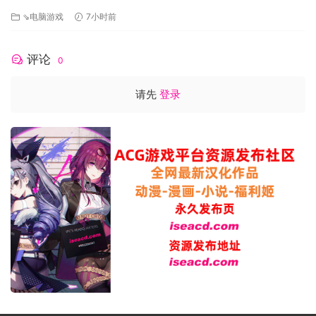
[FM/1G/百度
⇘电脑游戏
7小时前
评论
0
请先
登录