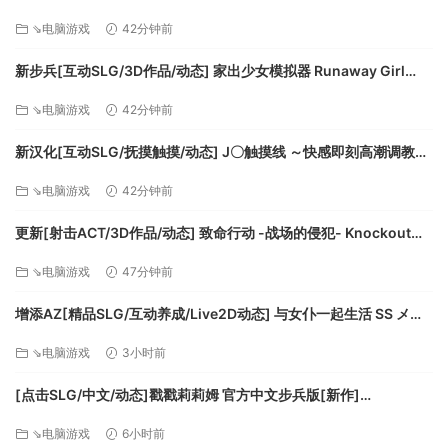
推荐配置:
らる花へのトロイメライ v1.04 AI汉化版+存档 [9.50G][百度]
⇘电脑游戏
42分钟前
需要 64 位处理器和操作系统
操作系统: Windows 7, 8, Windows 10 (64 bit)
新步兵[互动SLG/3D作品/动态] 家出少女模拟器 Runaway Girl
处理器: Intel Core i7-4790, AMD FX-8350
Simulator Ver1.2.0 AI优化汉化版 去码版+存档 [1.50G][百度]
⇘电脑游戏
42分钟前
内存: 8 GB RAM
显卡: NVIDIA GTX 970 4GB, AMD Radeon R9
新汉化[互动SLG/抚摸触摸/动态] J〇触摸线 ～快感即刻高潮调教电
290 4GB
车～ J〇おさわり線 ～快感即イキ調教電車～ 汉化版+存档 [1.30G]
⇘电脑游戏
42分钟前
DirectX 版本: 11
[百度]
存储空间: 需要 30 GB 可用空间
更新[射击ACT/3D作品/动态] 致命行动 -战场的侵犯- Knockout
OPS – 戦場の侵犯 – v1.2.0 生肉版 [6.60G][百度]
⇘电脑游戏
47分钟前
增添AZ[精品SLG/互动养成/Live2D动态] 与女仆一起生活 SS メイ
ドlife SS Steam官中步兵版+存档 [PC+安卓 1.0G][百度]
⇘电脑游戏
3小时前
[点击SLG/中文/动态]戳戳莉莉姆 官方中文步兵版[新作]
[FM/700M/百度]
⇘电脑游戏
6小时前