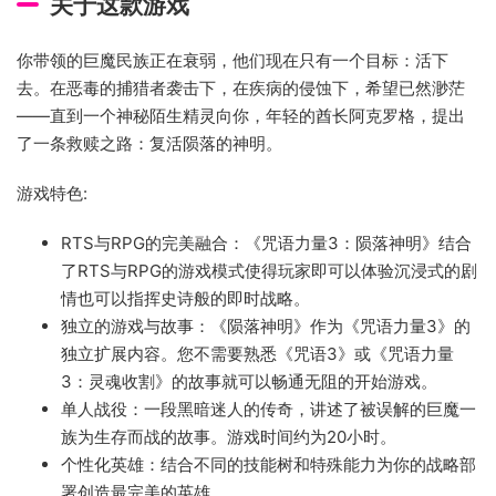
关于这款游戏
你带领的巨魔民族正在衰弱，他们现在只有一个目标：活下
去。在恶毒的捕猎者袭击下，在疾病的侵蚀下，希望已然渺茫
——直到一个神秘陌生精灵向你，年轻的酋长阿克罗格，提出
了一条救赎之路：复活陨落的神明。
游戏特色:
RTS与RPG的完美融合：《咒语力量3：陨落神明》结合
了RTS与RPG的游戏模式使得玩家即可以体验沉浸式的剧
情也可以指挥史诗般的即时战略。
独立的游戏与故事：《陨落神明》作为《咒语力量3》的
独立扩展内容。您不需要熟悉《咒语3》或《咒语力量
3：灵魂收割》的故事就可以畅通无阻的开始游戏。
单人战役：一段黑暗迷人的传奇，讲述了被误解的巨魔一
族为生存而战的故事。游戏时间约为20小时。
个性化英雄：结合不同的技能树和特殊能力为你的战略部
署创造最完美的英雄。