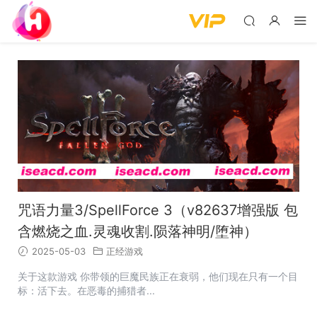
咒语力量3/SpellForce 3（v82637增强版 包
含燃烧之血.灵魂收割.陨落神明/堕神）
2025-05-03
正经游戏
关于这款游戏 你带领的巨魔民族正在衰弱，他们现在只有一个目
标：活下去。在恶毒的捕猎者...