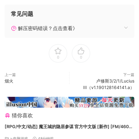
常见问题
解压密码错误？点击查看》
系统需求
Windows XP
Processor: Dual core CPU such as Intel Core 2
0
0
Duo E6400 or AMD Athlon 64 X2 4200+
Memory: 1 GB (XP) or 2 GB (Vista)
上一篇
下一篇
Graphics: DirectX 9.0c compliant video card
烟火
卢修斯3/2/1/Lucius
such as ATI Radeon HD-series graphics card
III（v1.190128164141.a）
(minimum 256 MB) or NVIDIA GeForce 7800-
series graphics card (minimum 256 MB)
Sound:DirectX®: 9.0c compatible sound card
Hard Drive: 10 GB Free space
猜你喜欢
Controller Support:Mouse, Keyboard, Xbox 360
[RPG/中文/动态] 魔王城的隐居参谋 官方中文版 [新作] [FM/460M/
controller
百度]
⇘电脑游戏
48分钟前