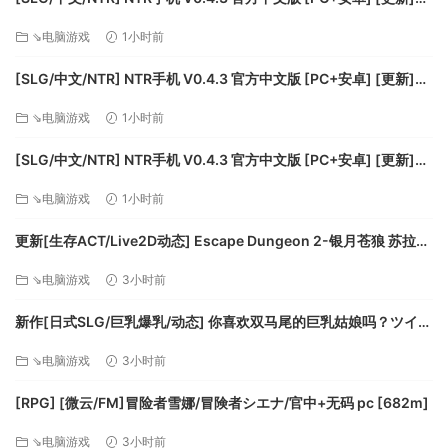
[FM/490M/百度]
⇘电脑游戏
1小时前
[SLG/中文/NTR] NTR手机 V0.4.3 官方中文版 [PC+安卓] [更新]
[FM/490M/百度]
⇘电脑游戏
1小时前
[SLG/中文/NTR] NTR手机 V0.4.3 官方中文版 [PC+安卓] [更新]
[FM/490M/百度]
⇘电脑游戏
1小时前
更新[生存ACT/Live2D动态] Escape Dungeon 2-银月苍狼 苏拉尔
Escape Dungeon 2 ～ 銀月蒼き狼 シュラル ver2.2 官中步兵版
⇘电脑游戏
3小时前
+DLC [3.30G][百度]
新作[日式SLG/巨乳爆乳/动态] 你喜欢双马尾的巨乳姑娘吗？ツイン
テールの巨乳娘は好きですか？ 生肉版 [300M][百度]
⇘电脑游戏
3小时前
[RPG] [微云/FM]冒险者雪娜/冒険者シエナ/官中+无码 pc [682m]
⇘电脑游戏
3小时前