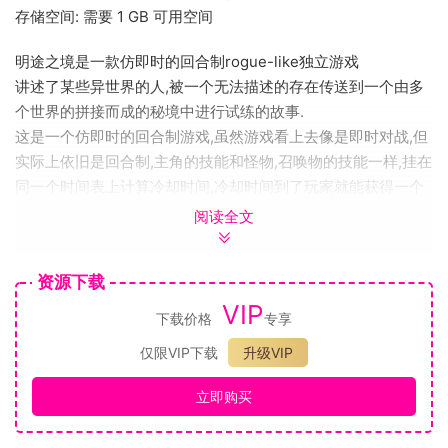
存储空间: 需要 1 GB 可用空间
明途之境是一款仿即时的回合制rogue-like独立游戏
讲述了某些异世界的人,被一个无法描述的存在传送到一个由多
个世界的拼接而成的秘境中进行试练的故事.
这是一个仿即时的回合制游戏,虽然游戏看上去像是即时对战,但
实际上依旧是回合制,主角的技能和怪物,召唤物的技能一样,挂在
同一个时间表上计算冷却时间,冷却时间到了玩家就能获得一个
对应技能的使用次数.相比传统回合制本我们游戏的操作方式更
阅读全文
加灵活,只要技能有使用次数就可以使用,节奏更快,如果你不知道
使用空格键暂停游戏的话,甚至会觉得需要手速
资源下载
主角在一开始会有一个固定的角色技能和一个随机技能,随着打
VIP
怪得到经验,主角会升级获得新的随机技能,相性高的技能之间的
下载价格
专享
搭配会让主角战斗力倍增
仅限VIP下载
升级VIP
玩家可以从战斗中获得金钱,金钱可以在商店中购买装备,用购买
的装备合成出属性更好的高级装备.也能在技能商店中更换技能.
立即购买
再好的技能组没有装备的属性支撑也是不行的!某些高级装备甚
至会提供被动技能.当然装备要穿在主角身上才会生效,别忘了哦!