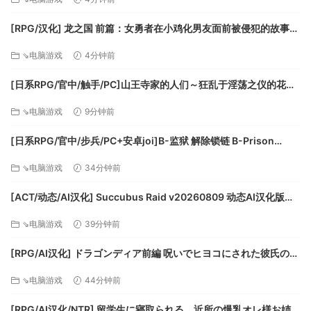
[RPG/汉化] 龙之国 前篇：女勇者在小鸡化男友面前被侵犯的故事
V1.0.2 挂载AI汉化版+存档 [更新] [FM/1.6G/百度]
⇘电脑游戏
4分钟前
[日系RPG/官中/触手/PC]山王寺家的人们～狂乱于淫荡之仪的花朵
～ 山王寺家の人々～淫蕩の儀に狂ふ華～ 官方中文版[1.25G]
⇘电脑游戏
9分钟前
[日系RPG/官中/步兵/PC+安卓joi]B-监狱 解除锁链 B-Prison
Unchain v1.06 官方中文步兵版[1.52G]
⇘电脑游戏
34分钟前
[ACT/动态/AI汉化] Succubus Raid v20260809 动态AI汉化版
[192M]
⇘电脑游戏
39分钟前
[RPG/AI汉化] ドラゴンディア前編 呪いでヒヨコにされた彼氏の前
でイヤ～ンエッチなことされちゃう女勇者のお話 v1.0.2 AI汉化版
⇘电脑游戏
44分钟前
[1.1G]
[RPG/AI汉化/NTR] 留学生に寝取られる、近所の爆乳オレ様お姉ち