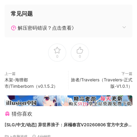
金钱除了可以购买装备,也可以在佣兵市场购买雇佣兵,也可以花
钱升级之前购买的雇佣兵,最多升级到和主角同级.玩家不能操控
常见问题
雇佣兵的行动,但是佣兵会被怪物选为目标,可以分散主角的血量
压力,但是佣兵一旦在战斗结束时仍然是死亡状态就会从队伍中
解压密码错误？点击查看》
移除,之前培养的成本都付之东流,所以也是要爱惜的哦
最近版本的游戏机制中我们添加了一个新的机制:宝物, 和装备不
同的是,宝物往往是免费的,通过boss战的胜利获得,但是宝物正
0
0
面的效果往往伴随的负面效果,毕竟天下没有免费的午餐嘛…
在设置面板下方有个存档按钮可以用,存档后就可以用load
game 按钮回到当前的闯关情况
上一篇
下一篇
木架-海狸都
旅者/Travelers（Travelers-正式
游戏目前正在开发中,最好经常使用存档按钮
市/Timberborn（v0.1.5.2）
版-V1.0.1）
猜你喜欢
[SLG/中文/动态] 异世界浪子：床榻春宫V20260806 官方中文步兵
版 [新作] [FM/2.6G/百度]
⇘电脑游戏
4分钟前