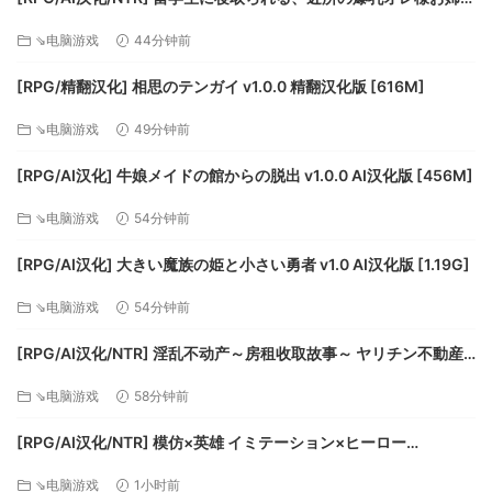
ゃん v20260726 AI汉化版 [599M]
⇘电脑游戏
44分钟前
[RPG/精翻汉化] 相思のテンガイ v1.0.0 精翻汉化版 [616M]
⇘电脑游戏
49分钟前
[RPG/AI汉化] 牛娘メイドの館からの脱出 v1.0.0 AI汉化版 [456M]
⇘电脑游戏
54分钟前
[RPG/AI汉化] 大きい魔族の姫と小さい勇者 v1.0 AI汉化版 [1.19G]
⇘电脑游戏
54分钟前
[RPG/AI汉化/NTR] 淫乱不动产～房租收取故事～ ヤリチン不動産
～家賃回収物語～v2.02 AI汉化版 [1.14G]
⇘电脑游戏
58分钟前
[RPG/AI汉化/NTR] 模仿×英雄 イミテーション×ヒーロー
v20260808 AI汉化版 [1.85G]
⇘电脑游戏
1小时前