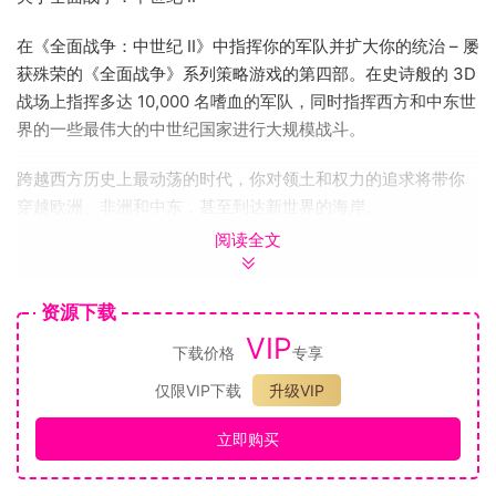
在《全面战争：中世纪 II》中指挥你的军队并扩大你的统治 – 屡
获殊荣的《全面战争》系列策略游戏的第四部。在史诗般的 3D
战场上指挥多达 10,000 名嗜血的军队，同时指挥西方和中东世
界的一些最伟大的中世纪国家进行大规模战斗。
跨越西方历史上最动荡的时代，你对领土和权力的追求将带你
穿越欧洲、非洲和中东，甚至到达新世界的海岸。
阅读全文
你将用铁腕管理你的帝国，处理从建设和改善城市到招募和训
练军队的一切事务。运用外交手段操纵盟友和敌人，智取可怕
的宗教裁判所，并影响教皇。在十字军东征中领导战斗，在圣
资源下载
战中为伊斯兰教或基督教带来胜利。
VIP
下载价格
专享
改写历史，征服世界。这是全面战争！
仅限VIP下载
升级VIP
• 更大更好的实时战斗。改进的战斗编排、更大的军队、更快的
立即购买
节奏和壮观的终结技使这款游戏成为有史以来最发自内心、最
激动人心的全面战争。