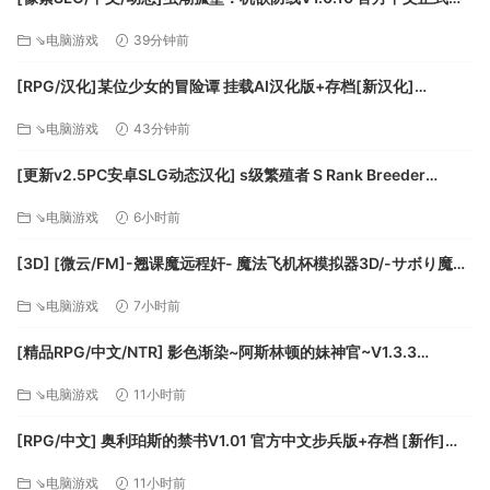
视窗
兵版+存档[更新][FM/3.4G/百度]
最低系统要求：
⇘电脑游戏
39分钟前
Microsoft® Windows® 2000/XP
[RPG/汉化]某位少女的冒险谭 挂载AI汉化版+存档[新汉化]
赛扬 1.5GHz Pentium 4® (1500MHz) 或同等级 AMD®
[FM/2.1G/百度]
⇘电脑游戏
43分钟前
处理器
512 MB 内存
[更新v2.5PC安卓SLG动态汉化] s级繁殖者 S Rank Breeder
11GB未压缩硬盘空间
[2.50G]
⇘电脑游戏
6小时前
100% DirectX® 9.0c 16位声卡及最新驱动程序
100% Windows2000/XP键盘鼠标、键盘和最新驱动程序
[3D] [微云/FM]-翘课魔远程奸- 魔法飞机杯模拟器3D/-サボり魔遠
DirectX® 9.0c
隔姦- 魔法のオナホシミュレーター3D/官中+动态 pc [1.12G]
支持Shader 1 128硬件加速显示卡及最新驱动程序。
⇘电脑游戏
7小时前
1024 x 768 最低展示
[精品RPG/中文/NTR] 影色渐染~阿斯林顿的妹神官~V1.3.3
互联网（TCP/IP）游戏；互联网游戏需要支持连接和游
STEAM官方中文步兵版+存档+DLC+joi黑条补丁 [更新] [PC+安卓]
戏的最新网驱动程序；局域网卡。
⇘电脑游戏
11小时前
[FM/7.5G/百度]
重要事项：有的卡可能有的Medieval II：全面战争采用了3D加
[RPG/中文] 奥利珀斯的禁书V1.01 官方中文步兵版+存档 [新作]
速功能：不向硬件制造商咨询与完整DirectX®9.0c。
[FM/1.3G/百度]
⇘电脑游戏
11小时前