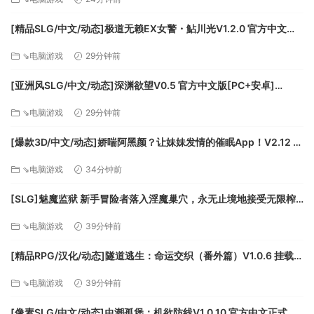
除了不列颠尼亚、条顿、十字军东征和新世界战役中的新地图
[精品SLG/中文/动态]极道无赖EX女警・鮎川光V1.2.0 官方中文版
外，还有 13 个新派系可供游玩，超过 110 个单位可供控制，以
+存档[更新安卓][PC+安卓][FM/3.4G/百度]
⇘电脑游戏
29分钟前
及 50 种建筑类型，总计 80 小时的新游戏时间。Kingdoms 还
提供了全新的多人地图和热座多人游戏，这是全面战争系列的
[亚洲风SLG/中文/动态]深渊欲望V0.5 官方中文版[PC+安卓]
首创，让您可以在同一台计算机上玩一对一的战役游戏。
[FM/5.8G/百度]
⇘电脑游戏
29分钟前
• 四个新战役 – 不列颠尼亚、条顿人、十字军东征和新世界
[爆款3D/中文/动态]娇喘阿黑颜？让妹妹发情的催眠App！V2.12 官
• 10 个新单位
方中文版+DLC+存档[FM/1.7G/百度]
• 13 个新派系
⇘电脑游戏
34分钟前
• 9 个新特工
• 50 个新建筑
[SLG]魅魔监狱 新手冒险者落入淫魔巢穴，永无止境地接受无限榨
• 4 个新地图的 60 多个新领土
精的故事 生肉版+动画版[新作][FM/2.9G/百度]
⇘电脑游戏
39分钟前
• 15 个新多人地图和场景
• 全新1v1 热座多人战役模式
[精品RPG/汉化/动态]隧道逃生：命运交织（番外篇）V1.0.6 挂载AI
汉化正式版+DLC+存档[更新][FM/3.8G/百度]
系统需求
⇘电脑游戏
39分钟前
[像素SLG/中文/动态]虫潮孤堡：机欲防线V1.0.10 官方中文正式步