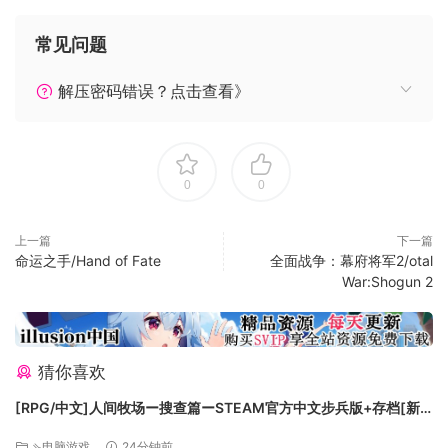
• 新的史诗战役。雄心勃勃的单人战役将跨越三大洲，让玩家航
行到美洲，在他们的家乡与阿兹特克人对抗。
常见问题
• 更高的可访问性。增强的用户界面和可选的更短的战役使全面
战争体验比以往任何时候都更快、更容易享受。
解压密码错误？点击查看》
• 40 多项新功能。先进的地形系统、增强的天气效果等将帮助
您分而治之。
• 激烈的多人战斗。在 8 路多人游戏中与其他玩家发动战争。
0
0
关于《王国
上一篇
下一篇
》《王国》为玩家提供了可以探索的全新领土、可以指挥的部
命运之手/Hand of Fate
全面战争：幕府将军2/otal
队和可以征服的敌人。
War:Shogun 2
Kingdoms 是有史以来为全面战争游戏制作的内容最丰富的扩
展包，有四个新的完整战役集中在不列颠群岛、条顿北欧、中
东和美洲的扩展地图上。在《全面战争：中世纪 II》中，你只看
猜你喜欢
到了南美的诱人一瞥，但在《王国》中，北美和南美的大片土
[RPG/中文]人间牧场ー搜查篇ーSTEAM官方中文步兵版+存档[新
地已经开放供你征服。来自新世界的全新派系现在也完全可以
作][FM/1.4G/百度
玩，包括阿兹特克人、阿帕奇人和玛雅人。
⇘电脑游戏
24分钟前