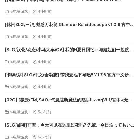
操作系统：Microsoft®Windows®7SP1、8.1、10
Dungeon!! v1.7.6 官方中文步兵版[PC+安卓盖世][百度]
处理器：Intel Core i5-3210M @ 2.5GHz
⇘电脑游戏
4小时前
内存：2 GB RAM
[休闲SLG/三消]魅惑万花筒 Glamour Kaleidoscope v1.0.9 官中
显卡：GeForce GTX 660M
[PC+安卓盖世][百度]
DirectX版本：9.0
⇘电脑游戏
4小时前
存储空间：需要2 GB可用空间
[SLG/汉化/动态/小马大车/CV] 我的H夏日回忆～与姐姐们一起度过
注意：保持视频驱动程序最新通常是一个好主意！
的八月～AI汉化版+存档 [新汉化] [FM/3.2G/百度]
⇘电脑游戏
4小时前
[卡牌战斗SLG/中文/全动态] 带我去地下城吧!! V1.7.6 官方中文步兵
版+存档 [更新] [FM/3.5G/百度]
⇘电脑游戏
4小时前
[RPG] [微云/FM]SAO~气息遮断魔法的陷阱Ⅱ~verβ8.1/官中+无码
+动态 pc+更新 [7.90G]
⇘电脑游戏
5小时前
[SLG/甜蜜]前辈，今天可以在这里过夜吗? 先輩、今日泊ってもい
いですか 精翻汉化版[PC+安卓盖世][补丁]
⇘电脑游戏
5小时前