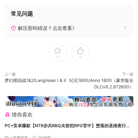
●以程序方式生成的小装饰品，盔甲和武器，都有各自的技能
和玩法！
常见问题
●管理您
！
奖励和特权升级您的英雄。是否想用枪使佳能玻璃
流氓/法师战斗？做吧！
的极少数，因此请
解压密码错误？点击查看》
尝试找到良好的平衡。邪恶部落：
●数以百计的敌人被消灭，燃烧，震撼并砍杀！不要不知所
措。
●数种具有不同行为的敌人类型，转化您的前进，它们会变得
0
0
越来越强大。
●思考和适应：您必须应对大量敌人，因此您想通过强大的AOE
上一篇
下一篇
攻击来优化伤害输出。敌人有各种长处和短处，会挑战您的智
梦幻模拟战1&2/Langrisser I & II
纪元1800/Anno 1800（豪华版全
DLCv9.2.972600）
慧。
猜你喜欢
保护城市：
PC+安卓爆款【NTR步兵RBQ夫前犯RPG官中】堕落的圣痕夜行传
令 堕ちた聖痕夜行伝令 v1.26官中步兵+BUG修复补丁+全CG存档
●
⇘电脑游戏
7分钟前