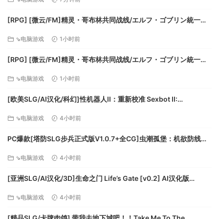
【6.5G】百度/迅雷/UC/夸克
加强防御：围墙，诱捕，塔楼，弹射器……每一个帮助都值得欢
迎。
[RPG] [微云/FM]精灵・哥布林共同战线/エルフ・ゴブリン統一戦
●
重建城市以在战斗之间帮助您。得到治愈，获得物品，获得
線/官中+动态 pc [642m]
⇘电脑游戏
1小时前
新英雄。
Roguelite
元素：
[RPG] [微云/FM]精灵・哥布林共同战线/エルフ・ゴブリン統一戦
●游戏本来就很难。您会失败的，但是一旦您都会变得更强
線/官中+动态 pc [642m]
大。
⇘电脑游戏
1小时前
●程序生成的敌人波，角色，
[欧美SLG/AI汉化/科幻]性机器人II：重新校准 Sexbot II:
●全面的脆弱等级，可满足最疯狂的核心玩家的娱乐需求。
武
Recalibrated [v2.09 测试版] AI汉化版[PC+安卓/3.71G/更新]
器和大量可解锁内容将使您感到愉悦
。
⇘电脑游戏
4小时前
PC爆款[塔防SLG步兵正式版V1.0.7+全CG]虫潮孤堡：机欲防线
Swarm Bunker Lust Defense V1.0.7官中+全CG存档[3.5G]百度/
⇘电脑游戏
4小时前
迅雷/UC/夸克
[亚洲SLG/AI汉化/3D]生命之门 Life’s Gate [v0.2] AI汉化版
系统需求
[PC+安卓/1.77G/更新][FM/百度]
⇘电脑游戏
4小时前
最低配置：
[精品SLG/卡牌肉鸽] 带我去地下城吧！！Take Me To The