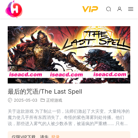
最后的咒语/The Last Spell
2025-05-03
正经游戏
关于这款游戏 为了制止一切，法师们激起了大灾变。大量纯净的
魔力使几乎所有东西消失了。奇怪的紫色薄雾到处传播。他们
说，那些进入雾气的人被少数杀害，被逼疯的严重糟…… 只有少
数避风港继续与在夜间从该死的雾气中冒出来的嗜血怪兽作斗
争。一些紧张的英雄日夜夜夜保护着身体，直到少数法师这么做
仅限VIP下载，请先
登录