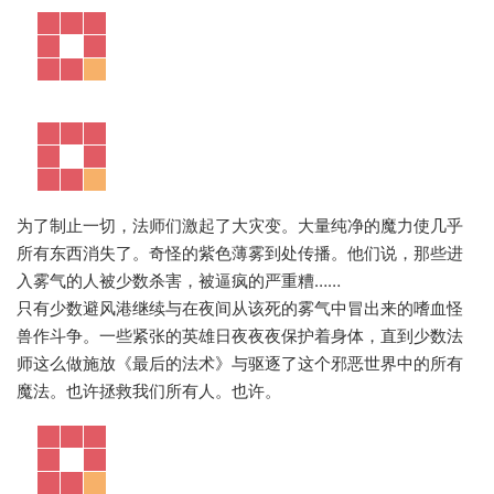
为了制止一切，法师们激起了大灾变。大量纯净的魔力使几乎
所有东西消失了。奇怪的紫色薄雾到处传播。他们说，那些进
入雾气的人被少数杀害，被逼疯的严重糟……
只有少数避风港继续与在夜间从该死的雾气中冒出来的嗜血怪
兽作斗争。一些紧张的英雄日夜夜夜保护着身体，直到少数法
师这么做施放《最后的法术》与驱逐了这个邪恶世界中的所有
魔法。也许拯救我们所有人。也许。