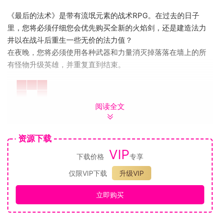
《最后的法术》是带有流氓元素的战术RPG。在过去的日子
里，您将必须仔细您会优先购买全新的火焰剑，还是建造法力
井以在战斗后重生一些无价的法力值？
在夜晚，您将必须使用各种武器和力量消灭掉落落在墙上的所
有怪物升级英雄，并重复直到结束。
阅读全文
资源下载
VIP
下载价格
专享
仅限VIP下载
升级VIP
回合制战术RPG：
●整个RPG包：主要统计，次要统计，技能，津贴，特质……等
立即购买
等。
●建立自己的班级：通过统计