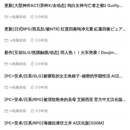
更新[大型神作ACT/异种X/全动态] 纯白女神与亡者之都2 Guilty
Hell2 v0.57C 官中版+付费包*2+存档 [13.70G][百度]
⇘电脑游戏
2小时前
更新[日式RPG/西瓜肚/被NTR] 红莲四奏纯净元素 紅蓮四奏ピュア
エレメンツ Ver1.0.11 AI汉化版+全回想存档 [4.50G][百度]
⇘电脑游戏
2小时前
法师职业携带巫师法杖、巫师扫帚等触发眩晕、连击的装备，
往往可以使敌人毫无出手机会
新作[互动SLG/抚摸触摸/动态] 同人热！！火车突袭！Doujin
Fever!! Train Assault! ver1.0.3 生肉版 [550M][百度]
⇘电脑游戏
2小时前
[PC+安卓/日系/SLG]被寝取的女主角姬子-秘密的学园性活 AI汉化
版[1.2G]
⇘电脑游戏
2小时前
[PC+安卓/日系/RPG]被淫纹附身的圣母 艾丽西亚 官方中文汉化版
[3.2G]
⇘电脑游戏
2小时前
[PC+安卓/日系/RPG]海德拉潜伏之井 AI汉化版[500M]
刺客职业携带高暴击率装备，可以突破敌方防线，彻底击垮敌