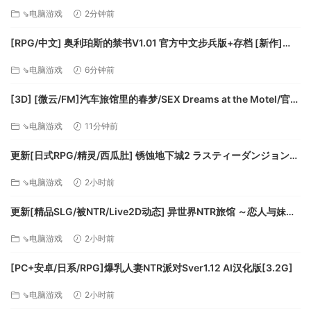
最优路线选择。
STEAM官方中文步兵版+存档+DLC+joi黑条补丁 [更新] [PC+安卓]
⇘电脑游戏
2分钟前
[FM/7.5G/百度]
未雨绸缪，提前思考后面几步会帮助你达到最大收益。
战斗
[RPG/中文] 奥利珀斯的禁书V1.01 官方中文步兵版+存档 [新作]
战斗采用类自走棋玩法规则，怪物具有不同的属性、技能、职
[FM/1.3G/百度]
⇘电脑游戏
6分钟前
业等。
三个或六个不同的同职业角色同时上阵并连接成为阵营，可触
[3D] [微云/FM]汽车旅馆里的春梦/SEX Dreams at the Motel/官中
发该阵营特有的职业技能。
+无码+动态 pc [6.06G]
此外，给不同的角色搭配合理的装备也是游戏的一大特色玩法
⇘电脑游戏
11分钟前
之一。
更新[日式RPG/精灵/西瓜肚] 锈蚀地下城2 ラスティーダンジョン2
各角色、职业、装备间的不同配合往往会使得战斗阵容发生一
v1.0k AI汉化版+全回想存档 [770M][百度]
些奇妙的化学反应。
⇘电脑游戏
2小时前
经典阵容
追击职业携带毒镖、黄金手斧等，可打破普攻只能打一个人的
更新[精品SLG/被NTR/Live2D动态] 异世界NTR旅馆 ～恋人与妹妹
在不知不觉间被夺走～ [异旅]v1.46 官中版+存档 [3.80G][百度]
限制，在敌人阵营中反复攻击
⇘电脑游戏
2小时前
[PC+安卓/日系/RPG]爆乳人妻NTR派对Sver1.12 AI汉化版[3.2G]
⇘电脑游戏
2小时前