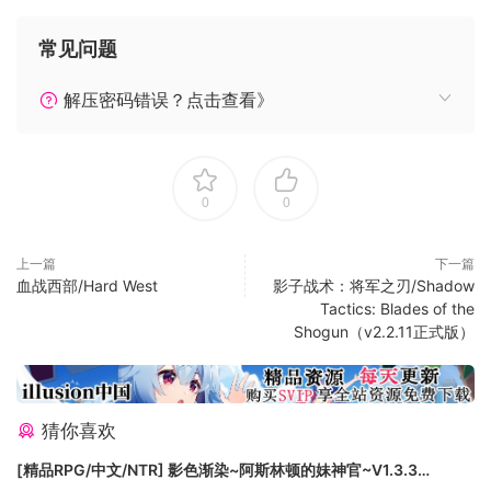
修复了蛋装备职业卷轴导致的bug
修复了蛋死亡后重新复活没有站起来的动画显示bug
常见问题
修复了宝箱中大概率出高级英雄的问题
解压密码错误？点击查看》
0.8.1版本更新
新增一个神秘英雄，用以解决大家提出的凑阵容难，阵容组合
不够多的问题
新增随机事件地块
0
0
原有宝箱改为金币 人物 装备三选一，并减少了宝箱出现概率
提升奸商金币产出
上一篇
下一篇
删除了牧师特有装备 药罐
血战西部/Hard West
影子战术：将军之刃/Shadow
Tactics: Blades of the
Shogun（v2.2.11正式版）
这是一款集roguelike、探险、自走棋、回合制、策略等内容于
一体的游戏。
探险
多种类型的地块供玩家进入，怪物、精英怪物、商店、幸运巫
猜你喜欢
师、奸商、收购商等。
每一种地块对应不同功能，玩家需要根据自身目前状况来做出
[精品RPG/中文/NTR] 影色渐染~阿斯林顿的妹神官~V1.3.3