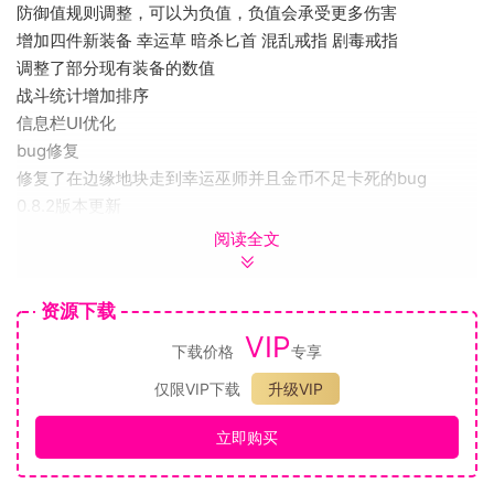
防御值规则调整，可以为负值，负值会承受更多伤害
增加四件新装备 幸运草 暗杀匕首 混乱戒指 剧毒戒指
调整了部分现有装备的数值
战斗统计增加排序
信息栏UI优化
bug修复
修复了在边缘地块走到幸运巫师并且金币不足卡死的bug
0.8.2版本更新
内容更新：
阅读全文
战士连线规则修改为246
增加战斗伤害统计功能
资源下载
进入幸运巫师地块，如果不升级不计算行进步数
VIP
修改了蛋的出现规则，新手玩家容易获得（仅前三关生效）
下载价格
专享
传奇坦克-独眼巨人新增一个技能
仅限VIP下载
升级VIP
雪人数值修改
治愈戒指数值修改
立即购买
bug 修复：
修复了传奇战士-铁甲将军在备战格攻击力显示错误的问题