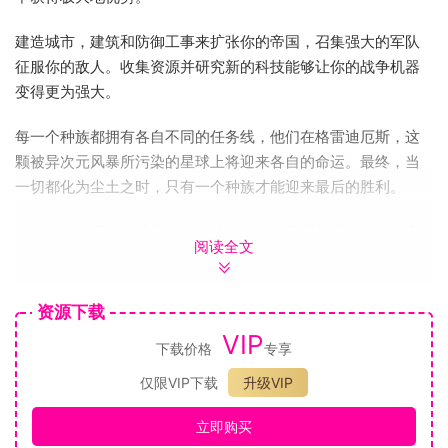
建造城市，建筑和防御工事来扩张你的帝国，召集强大的军队
征服你的敌人。收集资源并研究新的科技能够让你的战争机器
变得更为强大。
每一个种族都拥有各自不同的任务线，他们在格雷迪厄斯，这
颗被异次元风暴所污染的星球上将迎来各自的命运。最终，当
一切都化为尘土之时，只有一个种族才能迎来最后的胜利。
控制各种毁灭性的武器，发布城市法令并部署战团行动。玩家
阅读全文
所招募的英雄单位不仅拥有强大的特殊技能，同时还能够装备
从高阶手雷到远古遗迹等各种道具。当英雄变得愈发强大，他
们将最终成为你真正的勇士。
资源下载
VIP
下载价格
专享
仅限VIP下载
升级VIP
立即购买