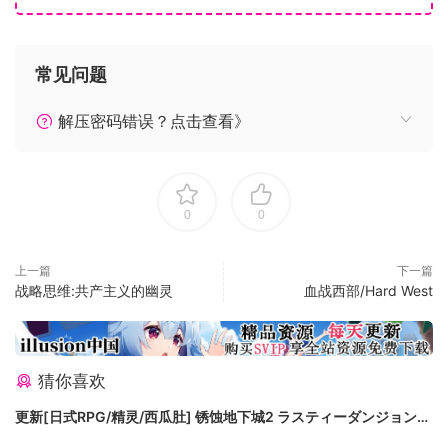
系统需求
常见问题
Windows
SteamOS + Linux
解压密码错误？点击查看》
最低配置:
需要 64 位处理器和操作系统
操作系统:Windows 7 (64-bit)
处理器:Intel Core i3 or equivalent
0
0
内存:4 GB RAM
显卡:Vulkan support (Nvidia GeForce 600 series
上一篇
下一篇
/ AMD Radeon HD 7000 series / Intel HD
战略思维:共产主义的幽灵
血战西部/Hard West
Graphics 500 series)
存储空间:需要 4 GB 可用空间
推荐配置:
猜你喜欢
需要 64 位处理器和操作系统
更新[日式RPG/精灵/西瓜肚] 锈蚀地下城2 ラスティーダンジョン2
操作系统:Windows 10 (64-bit)
v1.0k AI汉化版+全回想存档 [770M][百度]