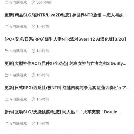
处理器:Intel Core i5 or equivalent
⇘电脑游戏
55分钟前
内存:8 GB RAM
显卡:Vulkan support with 3 GB VRAM (Nvidia
更新[精品SLG/被NTR/Live2D动态] 异世界NTR旅馆 ～恋人与妹妹
在不知不觉间被夺走～ [异旅]v1.46 官中版+存档 [3.80G][百度]
GeForce 900 series / AMD Radeon RX 400
⇘电脑游戏
1小时前
series)
存储空间:需要 8 GB 可用空间
[PC+安卓/日系/RPG]爆乳人妻NTR派对Sver1.12 AI汉化版[3.2G]
⇘电脑游戏
1小时前
更新[大型神作ACT/异种X/全动态] 纯白女神与亡者之都2 Guilty
Hell2 v0.57C 官中版+付费包*2+存档 [13.70G][百度]
⇘电脑游戏
1小时前
更新[日式RPG/西瓜肚/被NTR] 红莲四奏纯净元素 紅蓮四奏ピュア
エレメンツ Ver1.0.11 AI汉化版+全回想存档 [4.50G][百度]
⇘电脑游戏
1小时前
新作[互动SLG/抚摸触摸/动态] 同人热！！火车突袭！Doujin
Fever!! Train Assault! ver1.0.3 生肉版 [550M][百度]
⇘电脑游戏
1小时前