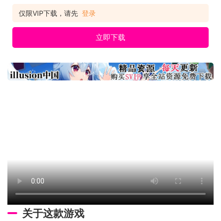
醒，来自遥远过去的未知恐惧让格雷迪厄斯的居民们陷入了事关
生死的艰难战争之中。 格雷迪厄斯曾经是和平的象征，但现在这
仅限VIP下载，请先
登录
里已经燃起了战火。 战锤40,000: 格雷迪厄斯 – 遗迹之战将带你
进入一个
立即下载
关于这款游戏