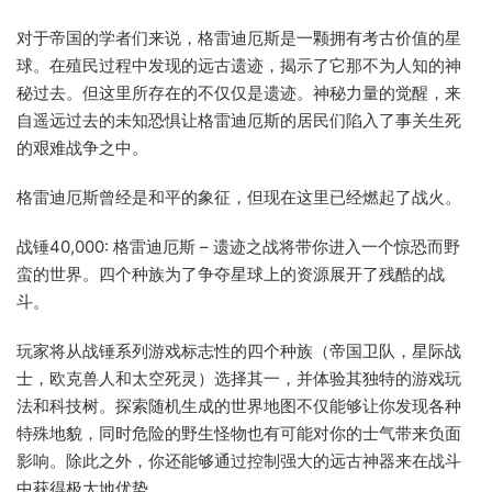
对于帝国的学者们来说，格雷迪厄斯是一颗拥有考古价值的星
球。在殖民过程中发现的远古遗迹，揭示了它那不为人知的神
秘过去。但这里所存在的不仅仅是遗迹。神秘力量的觉醒，来
自遥远过去的未知恐惧让格雷迪厄斯的居民们陷入了事关生死
的艰难战争之中。
格雷迪厄斯曾经是和平的象征，但现在这里已经燃起了战火。
战锤40,000: 格雷迪厄斯 – 遗迹之战将带你进入一个惊恐而野
蛮的世界。四个种族为了争夺星球上的资源展开了残酷的战
斗。
玩家将从战锤系列游戏标志性的四个种族（帝国卫队，星际战
士，欧克兽人和太空死灵）选择其一，并体验其独特的游戏玩
法和科技树。探索随机生成的世界地图不仅能够让你发现各种
特殊地貌，同时危险的野生怪物也有可能对你的士气带来负面
影响。除此之外，你还能够通过控制强大的远古神器来在战斗
中获得极大地优势。