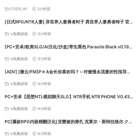
COSPLAY
2小时前
[日式RPG/NTR人妻] 异世界人妻勇者时子 異世界人妻勇者時子 官
中版 [210M]
⇘电脑游戏
3小时前
平台计划
[PC+安卓/欧美SLG/AI汉化/沙盒]寄生黑色 Parasite Black v0.196
《哀恸之日》会首发支持PC和Mac版本。在PC版发布后，我们
官方中文版[3.34G/更新][FM/百度]
之后也有计划将这款游戏移植到iPad上。
⇘电脑游戏
3小时前
系统需求
[ADV] [微云/FM]P☆A会长你喜欢吗？～对傲慢名流妻的性指导
～/P☆A会長は好きですか?～傲慢セレブ妻へのセックス指導～/AI
⇘电脑游戏
4小时前
汉化+存档 pc [565m]
Windows
Mac OS X
PC+安卓【恶堕NTL模拟聊天SLG】NTR手机 NTR PHONE V0.43
最低配置:
官中动态步兵+解锁代码+全CG存档【500M】百度/迅雷/夸克/UC
⇘电脑游戏
4小时前
操作系统: Windows 7+ (32/64 bits)
PC[爆款RPG内嵌精翻汉化]克蕾娅的挣扎 克莱尔・斯特拉格尔 クレ
处理器: Dual-core 2.5 GHz or equivalent
ア・ストラグル V1.0.4+全CG存档[800M]百度/迅雷/UC/夸克
内存: 4 GB RAM
⇘电脑游戏
4小时前