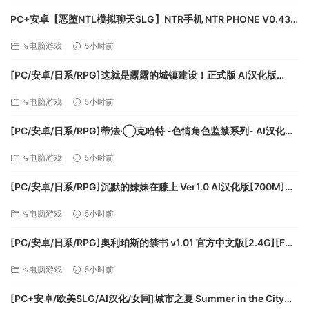
显卡: Dedicated GPU, 1 GB VRAM/ AMD HD5750 or
PC+安卓【恶堕NTL模拟聊天SLG】NTR手机 NTR PHONE V0.43
equivalent
官中动态步兵+解锁代码+全CG存档【500M】百度/迅雷/夸克/UC
DirectX 版本: 10
⇘电脑游戏
5小时前
存储空间: 需要 2 GB 可用空间
附注事项: Minimal resolution: 1280*720
[PC/安卓/日系/RPG]这就是露露的城镇建设！正式版 AI汉化版
[2.3G][FM/百度]
⇘电脑游戏
5小时前
推荐配置:
[PC/安卓/日系/RPG]蒂法·◯克哈特 -色情角色监禁系列- AI汉化版
操作系统: Windows 10 64-bit
[500M][FM/百度]
处理器: Core i3 2,5 GHz or equivalent
⇘电脑游戏
5小时前
内存: 4 GB RAM
显卡: Dedicated GPU, 2 GB VRAM / GTX 750ti or
[PC/安卓/日系/RPG]沉默的妹妹在膝上 Ver1.0 AI汉化版[700M]
[FM/百度]
equivalent
⇘电脑游戏
5小时前
DirectX 版本: 11
存储空间: 需要 2 GB 可用空间
[PC/安卓/日系/RPG]奥利珀斯的禁书 v1.01 官方中文版[2.4G][FM/
附注事项: Recommended resolution: 1920×1080
百度]
⇘电脑游戏
5小时前
(Can go up to 5K@60FPS with high end gpu)
[PC+安卓/欧美SLG/AI汉化/女同]城市之夏 Summer in the City