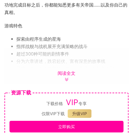
功地完成目标之后，你都能知悉更多有关帝国……以及你自己的
真相。
游戏特色
探索由程序生成的星海
指挥战舰与战机展开充满策略的战斗
超过300种可能的剧情事件
分为六章讲述，跌宕起伏、富有深意的故事线
黑暗深邃，令人不安的气氛，深受经典科幻著作影响
阅读全文
（《基地》、《沙丘》、《太空堡垒卡拉狄加》）
资源下载
VIP
下载价格
专享
仅限VIP下载
升级VIP
立即购买