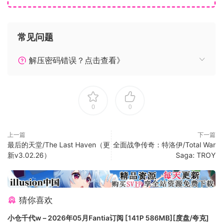
剧情：科隆人的传奇之旅
七百年的和平与繁荣后，银河帝国在一夜之间土崩瓦解。智能
常见问题
机械，这种无所不能、忠实服务于人类的机械，不知为何突然
全部宕机关闭。而人类早已失去了独立生存的能力，正面临着
解压密码错误？点击查看》
种族灭绝的危机。不过，在宇宙某个遥远的角落，某颗叫做“地
狱谷”的荒芜行星上，隐藏着一处绝密的设施。这里拥有整个帝
国最尖端的科技，也是人类最后的希望。
0
0
你将扮演伊莱斯·爱达荷司令官，帝国最强人型兵器，也是有史
以来最擅长指挥战斗的司令官的一名克隆体。你从这颗行星上
上一篇
下一篇
醒来，唤醒你的人叫做卡利班，长相古怪，说话毒舌。它是地
最后的天堂/The Last Haven（更
全面战争传奇：特洛伊/Total War
狱谷的守护者，也是最后的智能机械。
新v3.02.26）
Saga: TROY
你的任务是：驾驶你的战舰，穿过混乱不堪、危机四伏的帝国
星团。一旦走错一步，可能就会面临舰毁人亡的下场。你的任
务是重新启动智能机械，拯救人类的未来。但首先，你必须先
猜你喜欢
离开地狱谷……留给你的时间已经不多了。
小仓千代w – 2026年05月Fantia订阅 [141P 586MB][度盘/夸克]