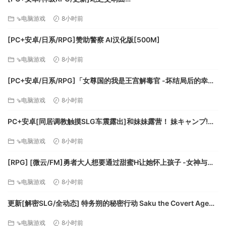
Symphony_of_the_Serpent-.72073 AI汉化版[9.3G]
种特殊的能力妖怪蕴藏皇冠体内，等你循环往复，逐个解锁，
⇘电脑游戏
8小时前
深度开发。什么？难道皇冠才不是本体？！
还有更多：
[PC+安卓/日系/RPG]赞助警察 AI汉化版[500M]
1、“策略RougeLike”玩法的全新体验；
⇘电脑游戏
8小时前
2、同步回合，每次行动都充满变化，每次冒险都充满挑战；
3、在风格迥异的多个地牢中生存与探索，尝试活到最后吧；
[PC+安卓/日系/RPG]「女尊国的我是王宫解毒官 -坏结局后的幸福
4、尝试搭建属于自己的战斗风格，突破界限吧！在冒险中可以
世界- 解毒大作战」 AI汉化版[1.4G]
找寻到40+主动技能，60+武器的被动效果，30+各类效果的道
⇘电脑游戏
8小时前
具，170+提供不同效果的魂器；
PC+安卓[同居调教触摸SLG车震露出]和妹妹露营！ 妹キャンプ!
5、100+只外观独特的地下生物，9种武器类型，120+把不同外
v1.1内嵌AI汉化+作弊码[1G]百度/迅雷/UC/夸克
型的武器；
⇘电脑游戏
8小时前
6、挑战10+个强大的BOSS！
[RPG] [微云/FM]勇者大人想要通过甜蜜H让她怀上孩子 -女神与淫
7、60种以上的奇特事件；
魔的二重奏-/AI汉化 pc [417m]
8、随机生成的地图、武器、魂器、道具、和奇妙事件；
⇘电脑游戏
8小时前
9、找寻秘密，探索隐藏在冒险背后的故事与真相；
更新[解密SLG/全动态] 特务朔的秘密行动 Saku the Covert Agent
v26.07.03 官中步兵版+存档 [1.0G][百度]
⇘电脑游戏
8小时前