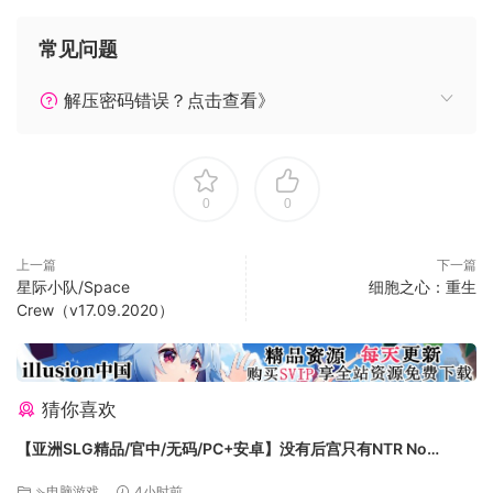
常见问题
解压密码错误？点击查看》
* 随机变化的无尽迷宫
0
0
永远不会探索同一个迷宫两次。每次进入迷宫，都有全新体
验。水、火、冰、风、毒、地等魔法元素地形，与技能相互影
响，产生无穷变化；你可以拿起剑、枪、铳、杖等武器，去冒
上一篇
下一篇
星际小队/Space
细胞之心：重生
险，去战斗。
Crew（v17.09.2020）
猜你喜欢
【亚洲SLG精品/官中/无码/PC+安卓】没有后宫只有NTR No
Harem Just NTR Ep.3 Full 官方中文步兵版【6.10G】
⇘电脑游戏
4小时前