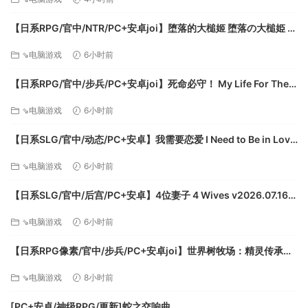
* 2D手绘的地下世界
【日系RPG/官中/NTR/PC+安卓joi】堕落的大槌姬 堕落の大槌姫 官
在手绘美术片风格的地底世界中充满奇思妙想。从魔女古堡到
方中文版【516M】
⇘电脑游戏
6小时前
无尽深渊，各种各样的地下生物在这里生活。机关、宝箱、泉
水、雕像、未知的存在、各种事件，尽在这奇妙的地下城中。
【日系RPG/官中/步兵/PC+安卓joi】死命必守！ My Life For Thee!
命に代えてもお守りします！ 官方中文步兵版【1.68G/CV】
⇘电脑游戏
6小时前
【日系SLG/官中/动态/PC+安卓】我需要恋爱 I Need to Be in Love
v1.6.4 EA 官方中文版【5.95G】
⇘电脑游戏
6小时前
【日系SLG/官中/后宫/PC+安卓】4位妻子 4 Wives v2026.07.16
官方中文版【1.72G】
* 有趣的创新玩法
⇘电脑游戏
6小时前
创新的元素交互方式，使得魔法元素玩法丰富多变，合理的利
【日系RPG像素/官中/步兵/PC+安卓joi】世界树牧场：精灵传承
用地形是制胜关键。结合回合制和Rogue玩法，形成了独特的
World Tree Ranch: Elven Legacy ハラマセノーカ～エルフハーレ
同步回合RogueLike RPG。
⇘电脑游戏
8小时前
ムと世界樹の牧場～ 官方中文步兵版【1.26G】
* 诡异能力的神奇皇冠
陪伴你冒险的有生命的皇冠，也许很危险但真的很强大。数十
[PC+安卓/神级RPG/更新]蛇之交响曲