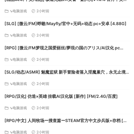
2. 自治施行指令，简化城市探索的繁琐
+存档 [更新安卓] [PC+安卓] [FM/3.4G/百度]
通过“搜索”指令可以找到武将，更多的是找到诸如武器、马匹、
⇘电脑游戏
2小时前
兵符和特殊物品。搜索到的物品和战斗时缴获的战利品可以通
[SLG] [微云/FM]蜉蝣/Mayfly/官中+无码+动态 pc+安卓 [4.88G]
过“使用物品”分配给所需武将，用于提高武将的能力或忠诚度。
在城市较多时，也可以用“自治施行”这个指令使某一城市自动使
⇘电脑游戏
2小时前
用搜索和开发。但在此模式下找到的物品将不会显示，除非能
够找到人才。
[RPG] [微云/FM梦现之国爱丽丝/夢現の国のアリス/AI汉化 pc
3. 解锁地图战斗，纵享驰骋沙场的畅快
[864m]
⇘电脑游戏
2小时前
大地图上会显示许多飘扬着不同颜色旗帜的城市及城市间的道
路以及在路线上移动的兵团部队。在大地图模式下，两个所属
[SLG/动态/ASMR] 魅魔监狱 新手冒险者落入淫魔巢穴，永无止境
不同国家的兵团相遇，或一方的兵团进入另一方的城市时，就
地接受无限榨精的故事+动画版 [新作] [FM/3G/百度]
⇘电脑游戏
2小时前
会进入战斗模式。
4. 战场交战胜利，决定俘虏的生死去向
[RPG/汉化] 仿造×英雄 挂载AI汉化版 [新作] [FM/2.4G/百度]
战争结束后，可清点俘虏，对其进行劝降、斩首或者释放。
注：游戏暂不支持窗口模式
⇘电脑游戏
2小时前
[RPG/中文] 人间牧场ー搜查篇ーSTEAM官方中文步兵版+存档 [新
作] [FM/1.4G/百度]
⇘电脑游戏
2小时前