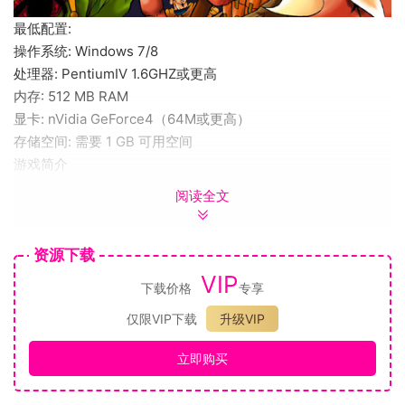
最低配置:
操作系统: Windows 7/8
处理器: PentiumIV 1.6GHZ或更高
内存: 512 MB RAM
显卡: nVidia GeForce4（64M或更高）
存储空间: 需要 1 GB 可用空间
游戏简介
《三国群英传》是由宇峻奥汀（Odin）公司出品的一款策略战
阅读全文
棋游戏，也是三国群英传系列的第一部作品 ，于1998年发布。
游戏按即时制展开，双方行动和交战同时进行。游戏进行的大
资源下载
致流程是“内政经营模式”到“大地战略模式”，然后到“战争发
生”，再循环到“内政经营模式”。
VIP
下载价格
专享
游戏特色：
仅限VIP下载
升级VIP
搜索地图，开发人口
武将智力、武力达85以上可进行地图搜索，开发人口后可增加
立即购买
人口，增加金钱，预备兵役上限会增加，武将可以多放一些，
开发到一定程度，可以达到10个以上。每年年初发钱，也可以