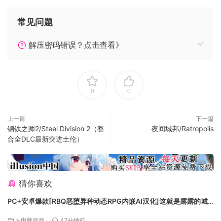
从别的城市调兵来。人口多，金钱多，兵就多。
筑城防守，征兵御敌
常见问题
守城时可为己方武将防御加成，通常武力相差5点以内会比较明
显，受攻击时回避概率更大。
解压密码错误？点击查看》
文臣武将，皆有所用
武将战斗后需要在城里休息才能回复体力和技力。而派遣智力
较高的文将当做太守时，武将的回复速度会更快。
兵种相克，权谋为上
0
0
游戏内设有多种兵种，且兵种互相制约。
招降武将时需要符合历史史实，若是武将所属君主尚未战败，
上一篇
下一篇
则该武将也无法被招降
钢铁之师2/Steel Division 2（整
夜间城邦/Ratropolis
合全DLC最新突进土伦）
注：游戏暂不支持窗口模式
猜你喜欢
PC+安卓爆款[RBQ恶堕异种动态RPG内嵌AI汉化]这就是露露的城
镇建设！ これがルルゥのまちづくりっ！全CG回想[2.6G]百度/迅
⇘电脑游戏
47分钟前