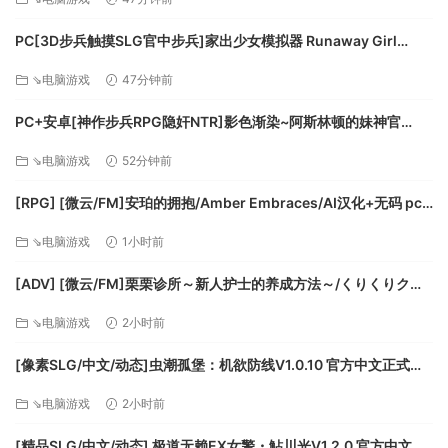
雷/UC/夸克
PC[3D步兵触摸SLG官中步兵]家出少女模拟器 Runaway Girl
最低配置:
Simulator v1.2.0 月兰酱AI优化翻译版+CG存档[1.56G]百度/迅
操作系统: Windows 7/8
⇘电脑游戏
47分钟前
雷/UC/夸克
处理器: PentiumIV 1.6GHZ或更高
PC+安卓[神作步兵RPG隐奸NTR]影色渐染~阿斯林顿的妹神官
内存: 512 MB RAM
~1.33+DLC官中步兵+全CG存档~影に染まりゆく~アスリントの妹
显卡: nVidia GeForce4（64M或更高）
⇘电脑游戏
52分钟前
神官[7.5G]百度/迅雷/夸克/UC
存储空间: 需要 3 GB 可用空间
[RPG] [微云/FM]安珀的拥抱/Amber Embraces/AI汉化+无码 pc
游戏简介
[611m]
《三国群英传Ⅱ》是由奥汀科技运营研发的一款即时战略游戏。
⇘电脑游戏
1小时前
于1999年发行，为《三国群英传》系列游戏作品的第二部。游
戏开创性地在此类游戏中引入了即时战略的时间概念、独特的
[ADV] [微云/FM]栗栗诊所～新人护士的养成方法～/くりくりクリ
内政和作战模式、动听的CD音轨以及华丽的背景地图。
ニック～新人ナースの育て方～/AI汉化+存档 pc [990m]
⇘电脑游戏
2小时前
游戏特色：
1. 内政经营模式，享受运筹帷幄的快乐
[像素SLG/中文/动态]虫潮孤堡：机欲防线V1.0.10 官方中文正式步
每年进入一月时就会进入内政经营模式，此时，玩家所占领的
兵版+存档 [更新] [FM/3.4G/百度]
⇘电脑游戏
2小时前
城市都会有税收进帐。人口数的提高将使此城能有更多的税收
并提高预备兵上限。
[精品SLG/中文/动态] 极道无赖EX女警・鮎川光V1.2.0 官方中文版