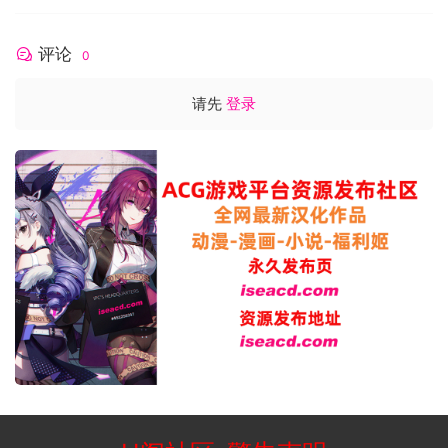
评论
0
请先
登录
最低配置:
操作系统: Windows 7/8
处理器: PentiumIV 1.6GHZ或更高
内存: 512 MB RAM
显卡: nVidia GeForce4（64M或更高）
存储空间: 需要 3 GB 可用空间
游戏简介:
《三国群英传Ⅲ》是三国群英传系列第三部作品。游戏拥有壮丽
的战争场面，战争兵数最多可增加到800人，且战斗受不同地形
影响。画面镜头可自行调整，方便玩家调兵遣将。
游戏特色：
1. 丰富的历史事件增加人文色彩
游戏中除了原本精彩的战争内容外，更增添了一分丰富的人文