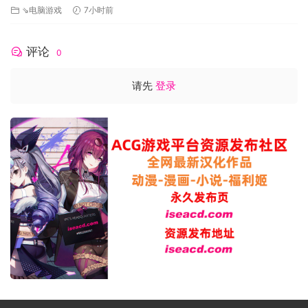
⇘电脑游戏
7小时前
评论
0
请先
登录