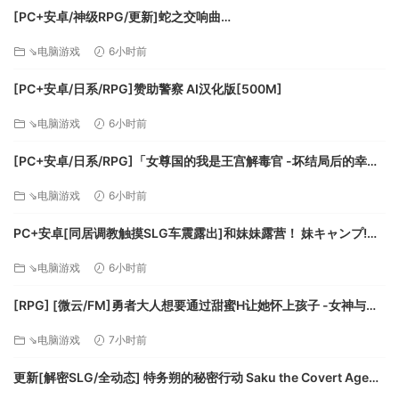
[PC+安卓/神级RPG/更新]蛇之交响曲
Symphony_of_the_Serpent-.72073 AI汉化版[9.3G]
⇘电脑游戏
6小时前
[PC+安卓/日系/RPG]赞助警察 AI汉化版[500M]
⇘电脑游戏
6小时前
[PC+安卓/日系/RPG]「女尊国的我是王宫解毒官 -坏结局后的幸福
世界- 解毒大作战」 AI汉化版[1.4G]
⇘电脑游戏
6小时前
PC+安卓[同居调教触摸SLG车震露出]和妹妹露营！ 妹キャンプ!
v1.1内嵌AI汉化+作弊码[1G]百度/迅雷/UC/夸克
⇘电脑游戏
6小时前
[RPG] [微云/FM]勇者大人想要通过甜蜜H让她怀上孩子 -女神与淫
魔的二重奏-/AI汉化 pc [417m]
⇘电脑游戏
7小时前
更新[解密SLG/全动态] 特务朔的秘密行动 Saku the Covert Agent
v26.07.03 官中步兵版+存档 [1.0G][百度]