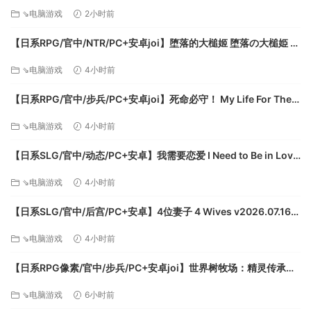
Harem Just NTR Ep.3 Full 官方中文步兵版【6.10G】
⇘电脑游戏
2小时前
【日系RPG/官中/NTR/PC+安卓joi】堕落的大槌姬 堕落の大槌姫 官
方中文版【516M】
⇘电脑游戏
4小时前
【日系RPG/官中/步兵/PC+安卓joi】死命必守！ My Life For Thee!
命に代えてもお守りします！ 官方中文步兵版【1.68G/CV】
⇘电脑游戏
4小时前
【日系SLG/官中/动态/PC+安卓】我需要恋爱 I Need to Be in Love
v1.6.4 EA 官方中文版【5.95G】
⇘电脑游戏
4小时前
【日系SLG/官中/后宫/PC+安卓】4位妻子 4 Wives v2026.07.16
官方中文版【1.72G】
⇘电脑游戏
4小时前
【日系RPG像素/官中/步兵/PC+安卓joi】世界树牧场：精灵传承
World Tree Ranch: Elven Legacy ハラマセノーカ～エルフハーレ
⇘电脑游戏
6小时前
ムと世界樹の牧場～ 官方中文步兵版【1.26G】