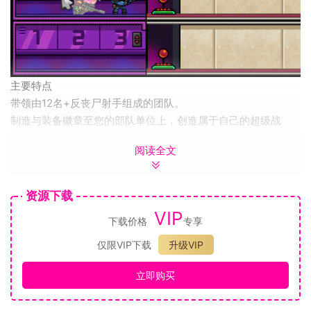
主要特点
带领由12名+反丧尸射手组成的团队。
制造与装备徽章至您的部队单位上，创造属于自己的超级战
士。
阅读全文
对抗30多种丧尸，进行史诗般的魔王大战。
充分利用战区中各种辅助性电子配件，从炸药到响指手套一概
任您使用！
资源下载
使用您的策略来应对游戏中的不确定因素，例如电动扶梯、移
VIP
下载价格
专享
动人行道、通道等，
共设有50个有趣且具有挑战性的关卡，值得您一探究竟，踊跃
仅限VIP下载
升级VIP
闯关。
立即购买
通过游戏中的日志检查您的部队单位、敌人、电子配件和其他
物品。