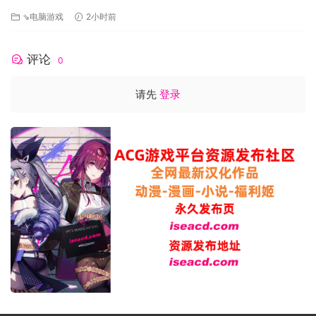
[FM/1.3G/百度]
你可以与他们结成各种各样的关系，甚至直接决定他们的生
⇘电脑游戏
2小时前
死。
评论
0
请先
登录
你将会与你的另一半生儿育女。
培养并将你的毕生功力传给下一位传人。
在茫茫人海中，找寻你上一世的恋人。
细致的制造
通过采集、制造、修理、精制，
你可以完全凭借自己的双手打造任何兵器、护甲，炼制各式各