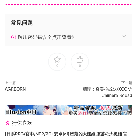
未知的江湖
你所创建的每一个太吾世界，都将是独一无二的——
完全随机生成的地图、完全随机生成的NPC、敌人。你的每次
常见问题
游戏都会是一次崭新的冒险。
解压密码错误？点击查看》
你能够从十五个风格迥异的武林门派中，学习到上千种功法绝
艺；
从几乎任何NPC身上，学习到上百种中华传统技艺。
0
0
上一篇
下一篇
WARBORN
幽浮：奇美拉战队/XCOM:
Chimera Squad
猜你喜欢
融合多种玩法
[日系RPG/官中/NTR/PC+安卓joi]堕落的大槌姬 堕落の大槌姫 官方