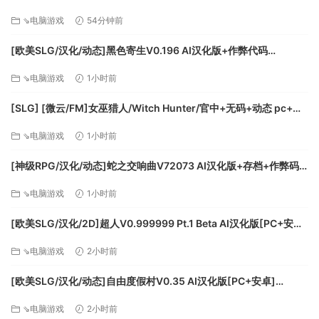
除RPG玩法外，《太吾绘卷》还融合了许多不同的游戏类型，
中文版[516M]
⇘电脑游戏
54分钟前
如充满随机冲突的Roguelike要素；
[欧美SLG/汉化/动态]黑色寄生V0.196 AI汉化版+作弊代码
[FM/2.1G/百度]
⇘电脑游戏
1小时前
[SLG] [微云/FM]女巫猎人/Witch Hunter/官中+无码+动态 pc+安
卓+mac [13.3G]
⇘电脑游戏
1小时前
[神级RPG/汉化/动态]蛇之交响曲V72073 AI汉化版+存档+作弊码
[更新][PC+安卓][FM/8.1G/百度]
⇘电脑游戏
1小时前
以及需要精心规划的模拟经营要素：建造、采集、扩建、经
[欧美SLG/汉化/2D]超人V0.999999 Pt.1 Beta AI汉化版[PC+安卓]
营、制造、维护等。
[FM/7.6G/百度]
⇘电脑游戏
2小时前
[欧美SLG/汉化/动态]自由度假村V0.35 AI汉化版[PC+安卓]
[FM/1.8G/百度]
⇘电脑游戏
2小时前