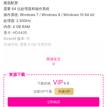
最低配置:
需要 64 位处理器和操作系统
操作系统: Windows 7 / Windows 8 / Windows 10 64 bit
处理器: 2.50GHz
内存: 4 GB RAM
显卡: HD4400
DirectX 版本: 11
存储空间: 需要 6 GB 可用空间
关于这款游戏
阅读全文
概述
在《太吾绘卷》的世界中，你除了需要扮演神秘的“太吾氏传
人”，还将以不同的处世立场——或善、或恶、或中庸——投身
资源下载
于纷繁复杂的江湖之中。
VIP
下载价格
专享
你不仅可以拜访世界各地的武林门派，学习种类繁多的功法绝
艺；还可以与人义结金兰，或结下血海深仇；不仅可以兴建自
仅限VIP下载
升级VIP
己的村庄，经营各种产业；还可以与自己的挚爱生儿育女，缘
立即购买
定三生；直到你终于面对太吾氏的宿敌，决定世界的命运！