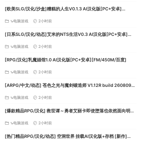
[欧美SLG/汉化/沙盒]糟糕的人生V0.1.3 AI汉化版[PC+安卓]
[FM/7.7G/百度]
⇘电脑游戏
2小时前
[日系SLG/汉化/动态]艾米的NTS生活V0.3 AI汉化版[PC+安卓]
让你找回童心的促织玩法——捕捉最善斗的“大将军”与少林方丈
[FM/1.5G/百度]
⇘电脑游戏
2小时前
来一次“虫上谈兵”。
[RPG/汉化]乳魔娼馆1.0 AI汉化版[PC+安卓][FM/450M/百度]
⇘电脑游戏
2小时前
[ARPG/中文/动态] 苍色之光与魔剑锻造师 V1.12R build 26080901
官方中文正式步兵版+存档 [大更新/追加内容] [FM/3.3G/百度]
⇘电脑游戏
2小时前
[爆款精品RPG/汉化] 救世谭～勇者艾丽卡即使堕落也依然面向明天
～V1.03 挂载AI汉化版+存档 [更新] [FM/2.4G/百度]
⇘电脑游戏
2小时前
活的”NPC们
[热门精品RPG/汉化/动态] 空洞世界 挂载AI汉化版+存档 [新作]
拥有各自人际关系、经历，会生老病死的数千名NPC；