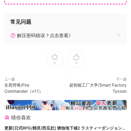
常见问题
解压密码错误？点击查看》
0
0
上一篇
下一篇
生死悍将/Fire
超智能工厂大亨/Smart Factory
Commander（v1.1）
Tycoon
猜你喜欢
更新[日式RPG/精灵/西瓜肚] 锈蚀地下城2 ラスティーダンジョン2