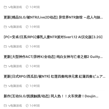
v1.0k AI汉化版+全回想存档 [770M][百度]
⇘电脑游戏
1小时前
更新[精品SLG/被NTR/Live2D动态] 异世界NTR旅馆 ～恋人与妹妹
在不知不觉间被夺走～ [异旅]v1.46 官中版+存档 [3.80G][百度]
⇘电脑游戏
1小时前
[PC+安卓/日系/RPG]爆乳人妻NTR派对Sver1.12 AI汉化版[3.2G]
⇘电脑游戏
1小时前
更新[大型神作ACT/异种X/全动态] 纯白女神与亡者之都2 Guilty
Hell2 v0.57C 官中版+付费包*2+存档 [13.70G][百度]
⇘电脑游戏
1小时前
更新[日式RPG/西瓜肚/被NTR] 红莲四奏纯净元素 紅蓮四奏ピュア
エレメンツ Ver1.0.11 AI汉化版+全回想存档 [4.50G][百度]
⇘电脑游戏
1小时前
新作[互动SLG/抚摸触摸/动态] 同人热！！火车突袭！Doujin
Fever!! Train Assault! ver1.0.3 生肉版 [550M][百度]
⇘电脑游戏
1小时前