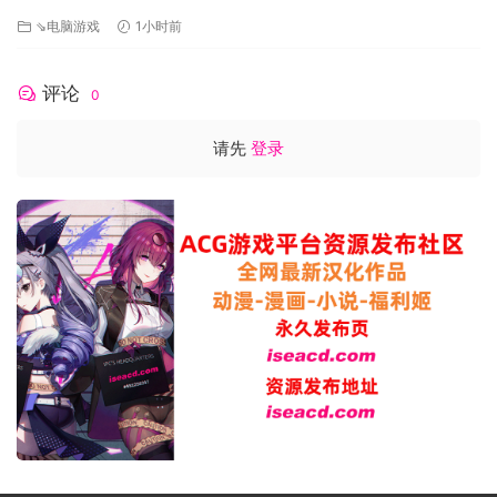
[PC+安卓/1.73G/更新][FM/百度]
⇘电脑游戏
1小时前
评论
0
请先
登录