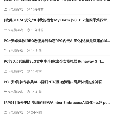
译[百度]
⇘电脑游戏
15分钟前
[欧美SLG/AI汉化/3D]我的宿舍 My Dorm [v0.31.2 第四季第四章]
AI汉化版[PC+安卓/4.85G/更新][FM/百度]
⇘电脑游戏
19分钟前
PC+安卓爆款[RBQ恶堕异种动态RPG内嵌AI汉化]这就是露露的城
镇建设！ これがルルゥのまちづくりっ！全CG回想[2.6G]百度/迅
⇘电脑游戏
1小时前
雷/UC/夸克
PC[3D步兵触摸SLG官中步兵]家出少女模拟器 Runaway Girl
Simulator v1.2.0 月兰酱AI优化翻译版+CG存档[1.56G]百度/迅
⇘电脑游戏
1小时前
雷/UC/夸克
PC+安卓[神作步兵RPG隐奸NTR]影色渐染~阿斯林顿的妹神官
~1.33+DLC官中步兵+全CG存档~影に染まりゆく~アスリントの妹
⇘电脑游戏
1小时前
神官[7.5G]百度/迅雷/夸克/UC
[RPG] [微云/FM]安珀的拥抱/Amber Embraces/AI汉化+无码 pc
[611m]
⇘电脑游戏
2小时前