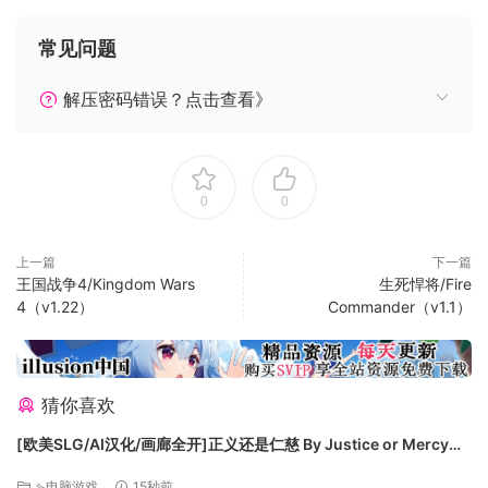
意工坊的支持将使选择和安装模组变得十分容易。我们所有的
数据最终都以文本文件的形式保存，您可以自行编辑，所以如
常见问题
果您认为我们对汽车税和汽车的使用之间关联的分析有误（举
例而言），可以轻松地编辑它，并与其他玩家分享您的更改。
解压密码错误？点击查看》
归根结底，《Democracy 4》的游戏侧重点不在于简单地赢得
选举，而是治理国家。输掉选举只是结局（除非您被暗杀），
游戏的真正挑战是您是否能建立一个真正让自己引以为豪的国
0
0
家。我希望您在尝试中获得享受。 ?
上一篇
下一篇
王国战争4/Kingdom Wars
生死悍将/Fire
4（v1.22）
Commander（v1.1）
猜你喜欢
[欧美SLG/AI汉化/画廊全开]正义还是仁慈 By Justice or Mercy
v24 AI汉化版[PC+安卓/6.18G/更新][FM/百度]
⇘电脑游戏
15秒前