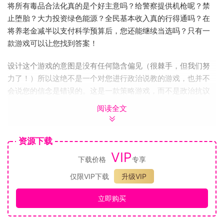
将所有毒品合法化真的是个好主意吗？给警察提供机枪呢？禁
止堕胎？大力投资绿色能源？全民基本收入真的行得通吗？在
将养老金减半以支付科学预算后，您还能继续当选吗？只有一
款游戏可以让您找到答案！
设计这个游戏的意图是没有任何隐含偏见（很棘手，但我们努
力了！）所以这绝不是一个对您进行政治说教的游戏，也并不
会说您的信念是错误的。这是一款策略游戏，而不是政治抗议
:D。如果您想把自己的国家打造成艾茵·兰德的幻想乡，废除所
阅读全文
有的公共开支和所有的税收，您可以这样做。这可能会成功，
也可能不会！取决于您如何处理。另一方面，如果您想将铁
资源下载
路、能源公司、自来水公司国有化，给企业高管的薪酬设定上
限，禁止拥有第二套住房，并实行全民收入，您也可以这样
VIP
下载价格
专享
做。游戏尝试做的就是模拟您所采取的任何行动的短期和长期
仅限VIP下载
升级VIP
的*可能*效果。
立即购买
由于模组制作者非常热情地支持该系列的先前几代游戏，我们
正在努力使《Democracy 4》也尽可能对模组友好，Steam创