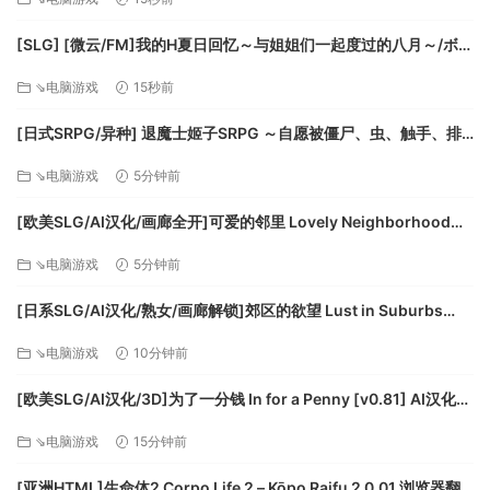
[SLG] [微云/FM]我的H夏日回忆～与姐姐们一起度过的八月～/ボク
のHな夏の思い出～お姉ちゃん達と過ごした八月～/AI汉化+动态
⇘电脑游戏
15秒前
pc [3.15G]
[日式SRPG/异种] 退魔士姬子SRPG ～自愿被僵尸、虫、触手、排
泄物侵犯而战的模拟战～ AI汉化[百度]
⇘电脑游戏
5分钟前
[欧美SLG/AI汉化/画廊全开]可爱的邻里 Lovely Neighborhood
v0.7.5 完整版 AI汉化版[PC+安卓/5.65G/更新][FM/百度]
⇘电脑游戏
5分钟前
[日系SLG/AI汉化/熟女/画廊解锁]郊区的欲望 Lust in Suburbs
[v0.1.02] AI汉化版[PC+安卓/1.29G/更新][FM/百度]
⇘电脑游戏
10分钟前
[欧美SLG/AI汉化/3D]为了一分钱 In for a Penny [v0.81] AI汉化版
[PC+安卓/5.47G/更新][FM/百度]
⇘电脑游戏
15分钟前
[亚洲HTML]生命体2 Corpo Life 2 – Kōpo Raifu 2 0.01 浏览器翻