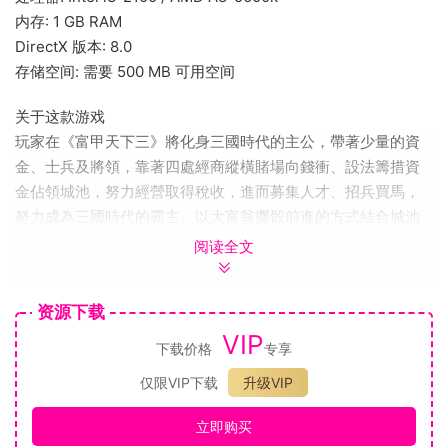
内存: 1 GB RAM
DirectX 版本: 8.0
存储空间: 需要 500 MB 可用空间
关于这款游戏
玩家在《富甲天下三》將化身三國時代的主公，帶著少量的資
金、士兵及將領，靠著四處經商縱橫賭場向錢衝、設法籌措資
金佔領城池，努力經營取得稅收，進而募集人才、招兵買馬，
努力成為三國時代的霸主。以大富翁擲骰前進的方式結合城池
經營的策略性玩法，加入了單挑、野戰或攻城三種戰鬥方式，
阅读全文
來取決是否支付過路費給對手，透過買賣貨物賺取利潤等多樣
的豐富元素絕對能讓喜愛三國的玩家們大呼過癮！！
资源下载
兩種遊戲模式
VIP
￭按照歷史編寫的長劇情「一統天下」模式中，玩家可扮演愛耍
下载价格
专享
心機的曹操、投機取巧的孫權或者嗜哭成性的劉備來進行遊
仅限VIP下载
升级VIP
戲，由第一關「黃巾之亂」起，重現經典歷史橋段與一百多個
突發事件，三位主公各有不同的劇情及關卡！￭「群雄並起」模
立即购买
式可自訂勝利條件及參戰人數，玩家可自選十一位各具特色的