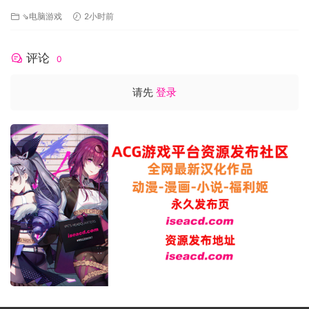
OPS – 戦場の侵犯 – v1.2.0 生肉版 [6.60G][百度]
⇘电脑游戏
2小时前
评论
0
请先
登录