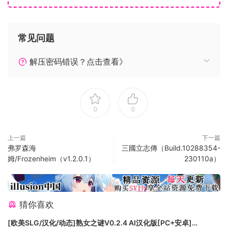
主公，還能自定勝利條件，例如消滅其他對手、佔領某一州內
所有城池、限時比積分等多種選擇！
￭經過對手城池一定要付過路費？先來場單挑、野戰或攻城決勝
常见问题
負，還能加派壓陣軍師上場助威，豐富的玩法讓玩家欲罷不
能！
解压密码错误？点击查看》
￭城池建設糧倉提升人口，市集、庫房增加商業活動和稅收，徵
兵所提升兵源、特產坊產出特產品、提高防禦度的城牆、增加
駐軍數的兵營，全依玩家的經營方針！
0
0
￭《富甲天下三》加入了州的概念，玩家若佔領一州之內所有城
池，不僅可以向對手收取可觀的過路費，境內的店家還會按時
來繳納稅款！
上一篇
下一篇
弗罗森海
三國立志傳（Build.10288354-
￭賤買貴賣通有無！從盛產藥材的幽州買些人蔘轉運到益州，轉
姆/Frozenheim（v1.2.0.1）
230110a）
手暴利不是問題！不過注重消費者權益的三國百姓們，對保存
期限非常敏感，若不能在期限內出售，可是會變質滯銷血本無
歸的喔！
￭錦囊妙計、武功招式、攻城道具、三大賭場，不只比財力，還
猜你喜欢
比腦力和戰力！
[欧美SLG/汉化/动态]熟女之谜V0.2.4 AI汉化版[PC+安卓]
￭玩家自訂一機1~4人同樂，11位各懷鬼胎的主公及不同的地圖