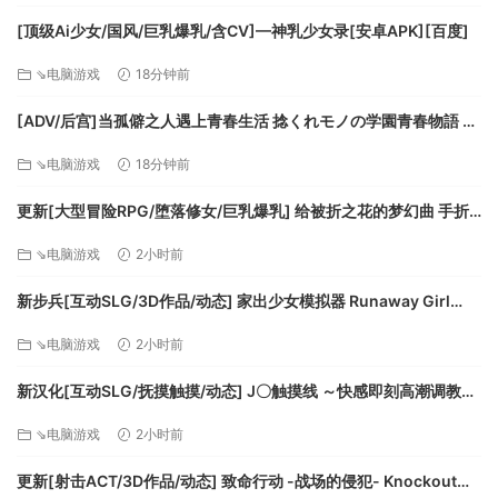
[顶级Ai少女/国风/巨乳爆乳/含CV]—神乳少女录[安卓APK][百度]
⇘电脑游戏
18分钟前
[ADV/后宫]当孤僻之人遇上青春生活 捻くれモノの学園青春物語 ～
俺と彼女の裏表～ 精翻汉化 [PC+安卓kr][百度]
⇘电脑游戏
18分钟前
更新[大型冒险RPG/堕落修女/巨乳爆乳] 给被折之花的梦幻曲 手折
らる花へのトロイメライ v1.04 AI汉化版+存档 [9.50G][百度]
⇘电脑游戏
2小时前
新步兵[互动SLG/3D作品/动态] 家出少女模拟器 Runaway Girl
Simulator Ver1.2.0 AI优化汉化版 去码版+存档 [1.50G][百度]
⇘电脑游戏
2小时前
新汉化[互动SLG/抚摸触摸/动态] J〇触摸线 ～快感即刻高潮调教电
车～ J〇おさわり線 ～快感即イキ調教電車～ 汉化版+存档 [1.30G]
⇘电脑游戏
2小时前
[百度]
更新[射击ACT/3D作品/动态] 致命行动 -战场的侵犯- Knockout