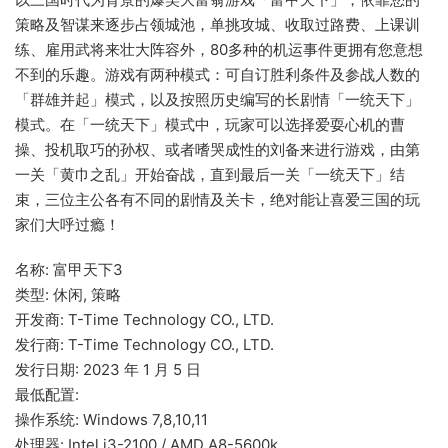
策略及智谋来逐步占领城池，单挑攻城、收取过路费、上课训
练、雇用武将来壮大阵容外，80多种的机运事件更拥有您意想
不到的乐趣。游戏有两种模式：可自订胜利条件及参战人数的
「群雄并起」模式，以及按照历史编写的长剧情「一统天下」
模式。在「一统天下」模式中，玩家可以选择爱耍心机的曹
操、投机取巧的孙权、或者嗜哭成性的刘备来进行游戏，由第
一关「黄巾之乱」开始奋战，直到最后一关「一统天下」结
束，三位主公各有不同的剧情及关卡，绝对能让喜爱三国的玩
家们大呼过瘾！
名称: 富甲天下3
类型: 休闲, 策略
开发商: T-Time Technology CO., LTD.
发行商: T-Time Technology CO., LTD.
发行日期: 2023 年 1 月 5 日
最低配置:
操作系统: Windows 7,8,10,11
处理器: Intel i3-2100 / AMD A8-5600k