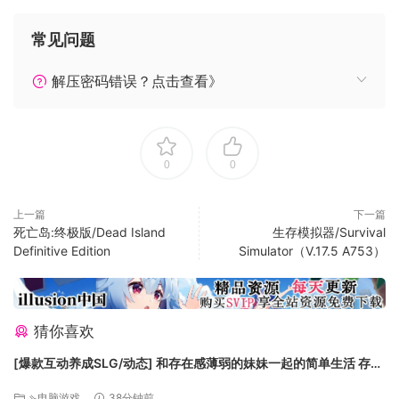
目前
我们只是一个小团队，但我们也致力于提供以下服务：
常见问题
计划功能：
解压密码错误？点击查看》
“ PZ故事”模式的返回，这也是有史以来第一个主动尝试
在任何时候杀死您的教程。凯特（Kate）和秃头
（Baldspot）回来了！
0
0
在一个持久的世界中，由元游戏系统提供动力，可以进行
深入而多样的NPC遭遇，该系统将每个播放过程转变成您
自己的具有僵尸生存电影，并带有紧急叙事游戏。
上一篇
下一篇
死亡岛:终极版/Dead Island
生存模拟器/Survival
Muldraugh和西点周围乡村和城市的不断扩张
Definitive Edition
Simulator（V.17.5 A753）
完整的荒野生存系统，动物和狩猎食物。
更多物品，制作配方，武器和游戏系统。
Steam Workshop和成就支持
猜你喜欢
[爆款互动养成SLG/动态] 和存在感薄弱的妹妹一起的简单生活 存在
感薄い妹との簡単生活 与缺乏存在感的妹妹的简单生活 v1.2.6
⇘电脑游戏
38分钟前