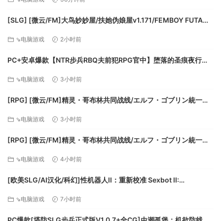
rev.2 官方中文步兵版+全cg存档 [PC+安卓]
[SLG] [微云/FM]大鸟妙妙屋/扶她伪娘屋v1.171/FEMBOY FUTA
系统需求
HOUSE/官中+无码+动态 pc+更新 [5.79G]
⇘电脑游戏
2小时前
操作系统：win，7，10
PC+安卓爆款【NTR步兵RBQ夫前犯RPG官中】堕落的圣痕夜行传
需要64位操作系统
令 堕ちた聖痕夜行伝令 v1.26官中步兵+BUG修复补丁+全CG存档
处理器：Intel 2.77GHz Dual Core；四核推荐
⇘电脑游戏
3小时前
【6.5G】百度/迅雷/UC/夸克
内存：4Gb Ram
[RPG] [微云/FM]精灵・哥布林共同战线/エルフ・ゴブリン統一戦
硬盘空间：3gig
線/官中+动态 pc [642m]
显卡：专用显卡，最低1 GB RAM，并支持GLSL 1.2
⇘电脑游戏
3小时前
声音：FMOD兼容声卡
[RPG] [微云/FM]精灵・哥布林共同战线/エルフ・ゴブリン統一戦
線/官中+动态 pc [642m]
⇘电脑游戏
4小时前
[欧美SLG/AI汉化/科幻]性机器人II：重新校准 Sexbot II:
Recalibrated [v2.09 测试版] AI汉化版[PC+安卓/3.71G/更新]
⇘电脑游戏
7小时前
PC爆款[塔防SLG步兵正式版V1.0.7+全CG]虫潮孤堡：机欲防线