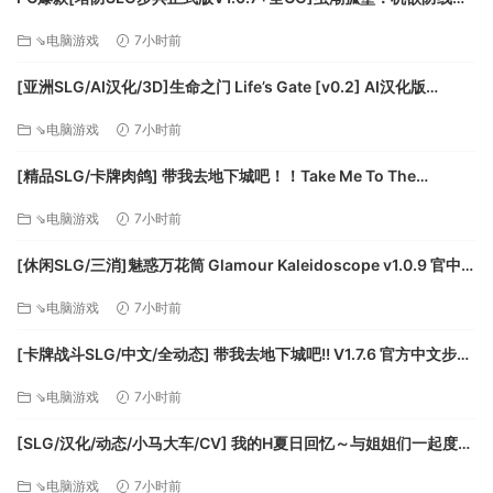
Swarm Bunker Lust Defense V1.0.7官中+全CG存档[3.5G]百度/
⇘电脑游戏
7小时前
迅雷/UC/夸克
[亚洲SLG/AI汉化/3D]生命之门 Life’s Gate [v0.2] AI汉化版
[PC+安卓/1.77G/更新][FM/百度]
⇘电脑游戏
7小时前
[精品SLG/卡牌肉鸽] 带我去地下城吧！！Take Me To The
Dungeon!! v1.7.6 官方中文步兵版[PC+安卓盖世][百度]
⇘电脑游戏
7小时前
[休闲SLG/三消]魅惑万花筒 Glamour Kaleidoscope v1.0.9 官中
[PC+安卓盖世][百度]
⇘电脑游戏
7小时前
[卡牌战斗SLG/中文/全动态] 带我去地下城吧!! V1.7.6 官方中文步兵
版+存档 [更新] [FM/3.5G/百度]
⇘电脑游戏
7小时前
[SLG/汉化/动态/小马大车/CV] 我的H夏日回忆～与姐姐们一起度过
的八月～AI汉化版+存档 [新汉化] [FM/3.2G/百度]
⇘电脑游戏
7小时前