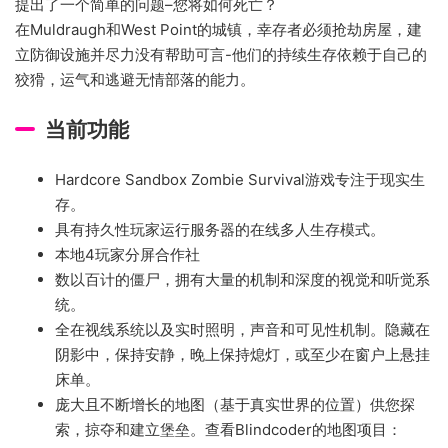
提出了一个简单的问题–您将如何死亡？
在Muldraugh和West Point的城镇，幸存者必须抢劫房屋，建
立防御设施并尽力没有帮助可言-他们的持续生存依赖于自己的
狡猾，运气和逃避无情部落的能力。
当前功能
Hardcore Sandbox Zombie Survival游戏专注于现实生
存。
具有持久性玩家运行服务器的在线多人生存模式。
本地4玩家分屏合作社
数以百计的僵尸，拥有大量的机制和深度的视觉和听觉系
统。
全在视线系统以及实时照明，声音和可见性机制。隐藏在
阴影中，保持安静，晚上保持熄灯，或至少在窗户上悬挂
床单。
庞大且不断增长的地图（基于真实世界的位置）供您探
索，掠夺和建立堡垒。查看Blindcoder的地图项目：