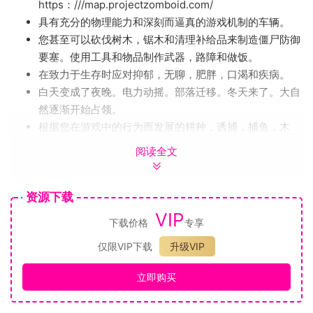
https：///map.projectzomboid.com/
具有充分的物理能力和深刻而逼真的游戏机制的车辆。
您甚至可以砍伐树木，锯木和清理补给品来制造僵尸防御
要塞。使用工具和物品制作武器，路障和做饭。
在致力于生存时应对抑郁，无聊，肥胖，口渴和疾病。
白天变成了夜晚。电力动摇。部落迁移。冬天来了。大自
然逐渐开始占领。
根据您在游戏中的行为而发展的耕种，诱捕，捕鱼，木
工，烹饪，诱捕，角色定制，技能和特权。
阅读全文
正常的僵尸无法运行。（除非您在沙盒菜单中告诉他们这
样做）。
资源下载
扎克·比弗（Zach Beever）的天才使许多令人惊叹的大气
音乐场面。
VIP
下载价格
专享
除了常规的沙箱和生存之外，还具有想象力的挑战场景和
仅限VIP下载
升级VIP
即时行动“最后一次”模式
全面，开放和强大的Lua改装支持。
立即购买
Windows上的Xbox Controller游戏板支持。[其他打击垫
可以手动设置。Mac上当前尚不提供对Gamepad的支持]