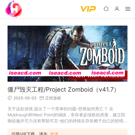
僵尸毁灭工程/Project Zomboid（v41.7）
2025-05-03
正经游戏
关于这款游戏 提出了一个简单的问题–您将如何死亡？ 在
Muldraugh和West Point的城镇，幸存者必须抢劫房屋，建立防
御设施并尽力没有帮助可言-他们的持续生存依赖于自己的狡猾，
运气和逃避无情部落的能力。 当前功能 Hardcore Sandbox
Zombie Survival游戏专注于现实生存。 具
仅限VIP下载，请先
登录