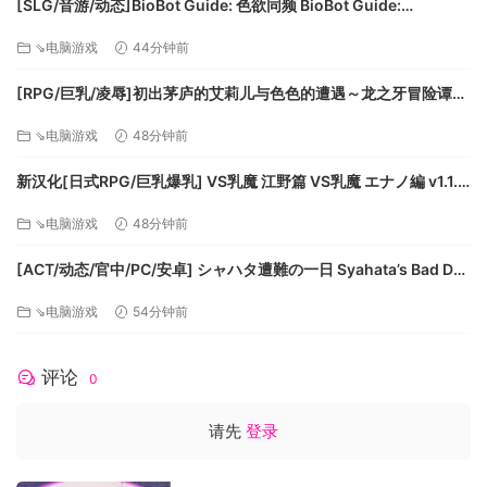
[SLG/音游/动态]BioBot Guide: 色欲同频 BioBot Guide:
SexySync v7.8.2 官中 [PC+安卓盖世][百度]
视窗
⇘电脑游戏
44分钟前
Mac OS X
SteamOS + Linux
[RPG/巨乳/凌辱]初出茅庐的艾莉儿与色色的遭遇～龙之牙冒险谭～
最低配置：
駆け出しエリルとHな出来事 ～ドラゴジュエル冒険譚～ v1.0.0 官
⇘电脑游戏
48分钟前
中 [PC+安卓joi[百度]
需要64位处理器和操作系统
新汉化[日式RPG/巨乳爆乳] VS乳魔 江野篇 VS乳魔 エナノ編 v1.1.0
操作系统：Windows 7或更高版本
AI汉化版 [410M][百度]
处理器：Intel i5 @ 3.0 GHz或AMD等效
⇘电脑游戏
48分钟前
内存：4 GB RAM
[ACT/动态/官中/PC/安卓] シャハタ遭難の一日 Syahata’s Bad Day
显卡：Nvidia Geforce 550或同等产品（需要完全的
v1.06a+存档 动态官中版 [2.28G]
OpenGL 3.0支持）
⇘电脑游戏
54分钟前
网络：宽带互联网连接
存储空间：需要1 GB可用空间
评论
0
注意：鼠标中键，需要鼠标滚轮。单人游戏不需要
Internet连接。
请先
登录
推荐配置：