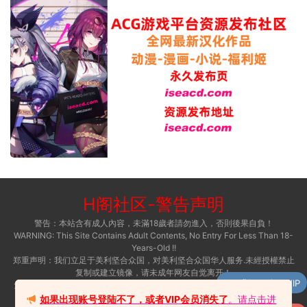
需要64位处理器和操作系统
操作系统：Windows 7或更高版本
处理器：Intel i7 @ 3.3 GHz或AMD等效
内存：6 GB RAM
显卡：NVidia Geforce 1050 / Radeon RX 460
网络：宽带互联网连接
存储空间：需要3 GB可用空间
注意：鼠标中键，需要鼠标滚轮。单人游戏不需要
Internet连接。
H阁社区
-
警告声明
警告：本站含有成人內容，未滿18歲者請勿進入，否則後果自負！
WARNING: This Site Contains Adult Contents, No Entry For Less Than 18-
Years-Old !!
郑重声明：我们立足于美利坚合众国，对美利坚合众国华人服务.未經授權禁止
复制或建立镜像，请未成年网友自觉离开！
升级了 包月VIP
免责声明：网站内容收集于全世界的互联网，仅供内部会员学习交流使用。本
站无意侵犯任何国家的宪法，如果当地法令禁止进入，请自行离开！
如果出现账号登陆不了，或者VIP会员消失了
。请点击进