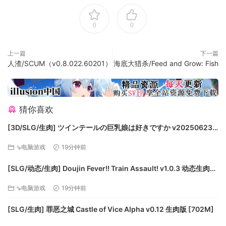
作目的调整您的船：从轻型和敏捷型探险家到带有坚固护盾的
重型装甲战舰，应有尽有。
0
0
为什么只建造一艘船？舰船长为您飞船，管理您的机组人员，
武器，机库和战斗机，并建立自己的飞船舰队！
上一篇
下一篇
人渣/SCUM（v0.8.022.60201）
海底大猎杀/Feed and Grow: Fish
通过货舱扩展您的船，找到有利可图的交易，并在整个银河系
中拖运一百多种贸易商品，以获利并在食物链上买单。建造具
猜你喜欢
有大量货物空间的专业运输船队将帮助您建立贸易公司。
[3D/SLG/生肉] ツインテールの巨乳娘は好きですか v20250623
通过建立吸引NPC商人的小行星矿山和工厂来扩大您在银河系
生肉版 [295M]
中的影响力，这些商人将在您的机构中买卖商品。安装可检测
⇘电脑游戏
19分钟前
多个部门的贸易路线和供求关系的交易系统，并成为银河系中
[SLG/动态/生肉] Doujin Fever!! Train Assault! v1.0.3 动态生肉版
最富有的指挥官！
[550M]
或者，也许您讨厌成为好人？只是袭击货轮，非法走私货物或
⇘电脑游戏
19分钟前
成为猎头
[SLG/生肉] 罪恶之城 Castle of Vice Alpha v0.12 生肉版 [702M]