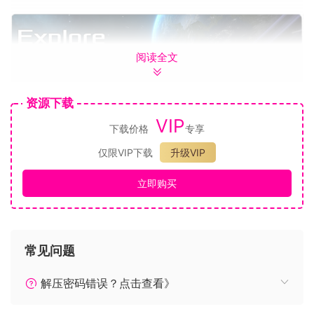
阅读全文
穿越美丽的星云和茂密的小行星区域，寻找隐藏的宝藏，并遇
到众多派系并控制着银河系的派系。每个派别都有自己的特
点，例如和平，聪明或激进，其船只和驻地也拥有独特的外
资源下载
观。
VIP
下载价格
专享
以自己的步调探索银河系，以发现旧船残骸中的同类的物品，
未发现的，资源丰富的小行星领域，可以为自己辩护的巨大小
仅限VIP下载
升级VIP
行星，或有关几个世纪前事件发生时的线索。
立即购买
，，，还有一种创新模式，您可以在其中建立自己的内心世
常见问题
界。您不必在标准之上的体素样式，并且在Avorion。中建造出
色的飞船时，不会因大量的微观管理而迷失方向。
解压密码错误？点击查看》
您可以专注于建造美观的船，而不必担心进行正常工作。但
是，请始终注意船舶的可操纵性和能源需求。完全根据您的操