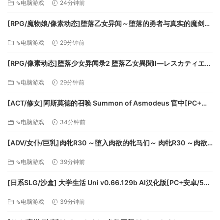
⇘电脑游戏
24分钟前
者。您不必独自面对所有这些挑战！Avorion具有合作社多人游
[RPG/魔物娘/像素动态]堕落乙女异闻～堕落的勇者与真实的魔剑～
戏功能，因此可以与您的朋友一起组建站台并消灭海盗和敌方
堕落乙女異聞―堕ちたる勇者と真実の魔剣― 精翻汉化[PC+安卓
派系！
⇘电脑游戏
29分钟前
mtool][百度]
每个人都需要一名副驾驶，您可以一起飞船，其中一个人负责
[RPG/像素动态]堕落少女异闻录2 堕落乙女異聞II―レスカティエ潜
操舵，另一个人负责射击武器。彼此合作以扩大您在银河系中
入記録― v1.0 AI汉化 [PC+安卓][百度]
的影响力，并建立自己的帝国。
⇘电脑游戏
29分钟前
或者，您知道，在大型PvP战斗中让您的朋友们与众不同。这是
[ACT/修女]阿斯莫德的召唤 Summon of Asmodeus 官中[PC+安
一个沙箱，您可以做任何想做的事！
卓盖世][百度]
⇘电脑游戏
34分钟前
在Avorion中，您可以选择个人的游戏风格。拖运货物，找到有
利可图的贸易路线并找到工厂。或者，也许您讨厌成为好人？
[ADV/女仆/巨乳]肉牝R30 ～堕入肉欲的牝马们～ 肉牝R30 ～肉欲
建立自己的战列舰，从而配备强大的武器，并消灭敌人。成为
に堕ちた牝たち～AI汉化[百度]
⇘电脑游戏
39分钟前
发动整个派系，空袭货轮，走私非法物品和清除旧残骸的战争
的侵略者。找到可以找到敌对星系中心的方法，但越靠近星系
[日系SLG/沙盒] 大学生活 Uni v0.66.129b AI汉化版[PC+安卓/5G/
中心，它也会带来更多回报。
更新][百度]
⇘电脑游戏
39分钟前
系统需求