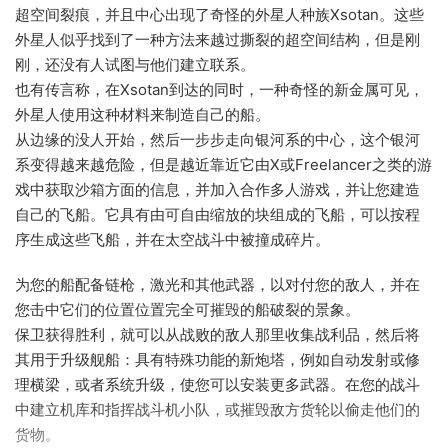
超空间裂痕，并且中心出现了奇怪的外星人种族Xsotan。这些
外星人似乎找到了一种方法来越过撕裂的超空间结构，但是刚
刚，还没有人试图与他们建立联系。
也有传言称，在Xsotan到达的同时，一种奇怪的新金属可见，
外星人使用这种材料来制造自己的船。
从边缘的没人开始，然后一步步走向银河系的中心，这个银河
系变得越来越危险，但是越近靠近它由X或Freelancer之类的游
戏中获取沙箱方面的信息，并加入合作多人游戏，并让您建造
自己的飞船。它具有由可自由缩放的块组成的飞船，可以按程
序生成这些飞船，并在太空战斗中被撞成碎片。
为您的船配备链枪，激光和其他武器，以对付您的敌人，并在
您击中它们的位置位置完全可摧毁的船破裂的景象。
保卫获得胜利，就可以从战败的敌人那里收集战利品，然后将
其用于升级舰船：具有特殊功能的新炮塔，例如自动发射或修
理横梁，或者系统升级，使您可以安装更多武器。在您的战斗
中建立机库和指挥战斗机小队，或摧毁敌方货轮以偷走他们的
货物。