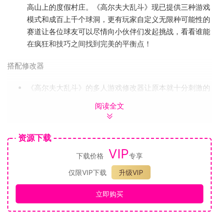
高山上的度假村庄。《高尔夫大乱斗》现已提供三种游戏
模式和成百上千个球洞，更有玩家自定义无限种可能性的
赛道让各位球友可以尽情向小伙伴们发起挑战，看看谁能
在疯狂和技巧之间找到完美的平衡点！
搭配修改器
《高尔夫大乱斗》的多人游戏修改器让原本就十分刺激的
竞速更加妙趣横生，你甚至可以根据需要改变规则，尽情
阅读全文
挥洒创意。完美融合“低重力”、“爆炸撞击”和“球球变大
吧”等精彩效果，你就是绿茵场上最靓的球仔。创造数千
种独特的游戏方式，场面越混乱，体验越震撼，不到最后
资源下载
一刻，谁是冠军还不一定！
VIP
下载价格
专享
荣耀高尔夫
仅限VIP下载
升级VIP
《高尔夫大乱斗》现提供计时、经典和大乱斗三种游戏模
立即购买
式，每个模式都是和球友们友好竞技的好场地，想着冠军
——冲鸭！家人们需要注意一点，那就是本球球拥有让你