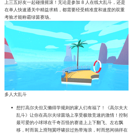
上三五好友一起碰撞摇滚！无论是参加 8 人在线大乱斗，还是
在单人快速通关中精益求精，都需要经受精准度和速度的双重
考验才能称霸绿茵赛场。
多人大乱斗
想打高尔夫但又懒得学规则的家人们有福了！《高尔夫大
乱斗》让你在高尔夫绿茵场上享受极致竞速的激情！控制
最可爱的小球球在千奇百怪的赛道上上下翻飞、左右飘
移，时而装上滑翔翼呼啸掠过热带海浪，时而悠闲徜徉在