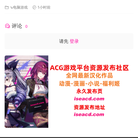
协助两位公主逃离时，必须得解开各种谜团。
[648M]
⇘电脑游戏
1小时前
在寻找各个线索时，必须检视整间房间。考验身为勇者的你的
智慧！
＜不可碰触！不可分心！公主们也必须全力以赴！＞
评论
0
在城内有许多必须靠公主的身体才能解开的设计！
因解谜时有时间上的限制，必须聚精会神地专注在解谜上，不
请先
登录
可理会眼前公主们下流的姿态！当然千万不可以触碰她们！
一旦触碰到她们，虽然可以看到她们陶醉的样子，但是也有可
能会惹她们生气。注意千万不要手滑了！
解救世界的勇者必须隐藏着自己的欲望，认真地解开一切所有
谜团！
勇者的一举一动将有可能…会影响公主及勇者的命运…！嗯…只
能说是有可能！