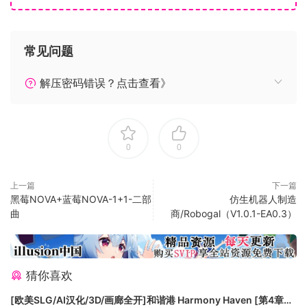
勇者在旅途中遭遇厄运、就这样丢掉了性命
两大国的王都也有魔王的手下潜伏着甚至捉走了多位重要的公
主、希望就这样失去……
常见问题
的、这样想的时候、勇者可是没有完全地死去
即使勇者成为了只有灵魂的存在也坚守于人世、为公主驱除危
解压密码错误？点击查看》
机
CHARACTER
亚里亚
0
0
CV:Mao Amatsuka
上一篇
下一篇
黑莓NOVA+蓝莓NOVA-1+1-二部
仿生机器人制造
曲
商/Robogal（V1.0.1-EA0.3）
猜你喜欢
[欧美SLG/AI汉化/3D/画廊全开]和谐港 Harmony Haven [第4章