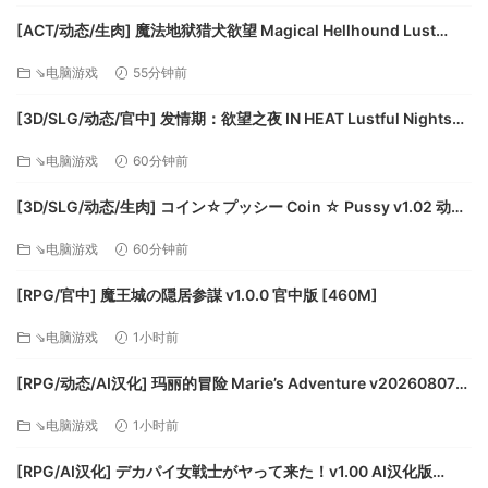
[ACT/动态/生肉] 魔法地狱猎犬欲望 Magical Hellhound Lust
v1.0.2 In Heat 动态生肉版 [445M]
⇘电脑游戏
55分钟前
[3D/SLG/动态/官中] 发情期：欲望之夜 IN HEAT Lustful Nights
v0.5.1.0.1 动态官中版 [4.03G]
⇘电脑游戏
60分钟前
康记轧多王国的公主。
自尊心强且不坦率的个性，典型的傲娇性格。
[3D/SLG/动态/生肉] コイン☆プッシー Coin ☆ Pussy v1.02 动态
每日勤练剑术，技术可谓一绝。
生肉版 [9.8G]
从不担心或是对任何事物感到恐惧，毫不避讳地直接责骂或是
⇘电脑游戏
60分钟前
嘲笑勇者。
[RPG/官中] 魔王城の隠居参謀 v1.0.0 官中版 [460M]
不曾与阿丽雅相见，时常被周遭的人与阿丽雅作比较，因此对
于阿丽雅抱持着敌意。
⇘电脑游戏
1小时前
SYSTEM
[RPG/动态/AI汉化] 玛丽的冒险 Marie’s Adventure v20260807
＜引导公主逃脱！＞
动态AI汉化版 [2.33G]
没有身体的勇者无法自行调查事物或是解决谜团。
⇘电脑游戏
1小时前
勇者必须得引导公主协助他。
＜解开任何所搜集到的情报，便能找到逃离的线索！＞
[RPG/AI汉化] デカパイ女戦士がヤって来た！v1.00 AI汉化版