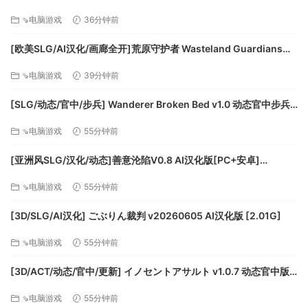
v1.0.0] AI汉化版[PC+安卓/4.49G/更新][FM/百度]
⇘电脑游戏
36分钟前
[欧美SLG/AI汉化/画廊全开]荒原守护者 Wasteland Guardians
阿丽雅王国・拉拉公主。
v0.9 AI汉化版[PC+安卓/4.13G/更新][FM/百度]
从小便备受呵护，完全不了解世俗的一切。
⇘电脑游戏
39分钟前
性情稳重的她有着远大的理想与抱负，那就是盼望一个和平的
世界，一个每个人都能够快乐地生活的世界。
[SLG/动态/官中/步兵] Wanderer Broken Bed v1.0 动态官中步兵
聪明伶俐的她，虽然常常说些天真烂漫的话，有时却能一针见
版 [2.55G]
⇘电脑游戏
55分钟前
血地道出正统理论，令周围的人惊讶不已。
同时也擅于魔法。
[亚洲风SLG/汉化/动态]善意沦陷V0.8 AI汉化版[PC+安卓]
一直想认识赛娜公主并做朋友，然而却未曾有机会相识。
[FM/1.7G/百度]
⇘电脑游戏
55分钟前
赛娜
CV:Fumiko Uchimura
[3D/SLG/AI汉化] ごぶりん裁判 v20260605 AI汉化版 [2.01G]
⇘电脑游戏
55分钟前
[3D/ACT/动态/官中/更新] イノセントアサルト v1.0.7 动态官中版
[2.86G]
⇘电脑游戏
55分钟前