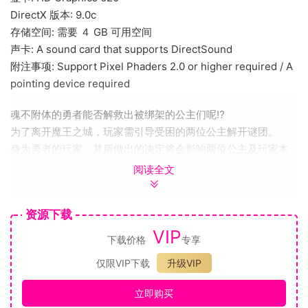
DirectX 版本: 9.0c
存储空间: 需要 ４ GB 可用空间
声卡: A sound card that supports DirectSound
附注事项: Support Pixel Phaders 2.0 or higher required / A
pointing device required
魂不附体的勇者能否解救出被绑架的公主们呢⁉︎
为了离开魔王之城，玩家需引导受困的两位公主解开谜团。
身为勇者的玩家，其所做出的决定将会影响两位公主及玩家本
身的命运!?
阅读全文
STORY
梅加路特大陆――在『亚里亚・拉拉』和『赞吉・兹阿特』
资源下载
――
VIP
两大国家的统治下保持着长期的和平与繁荣
下载价格
专享
幸福的时光现在、即将迎来终结
仅限VIP下载
升级VIP
大陆被从封印中解放出来的魔王、变成了火海
在相继侵略都市的时候、虽然有继承远古勇者血脉的人站起
立即购买
来……噢、勇者啊