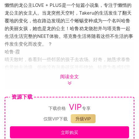
懒惰的龙公主LOVE + PLUS是一个短篇小说集，专注于懒惰的
龙公主的女主人。当龙突然天空时，Takeru的生活发生了翻天
覆地的变化，他在路边发现的三个蜥蜴变种成为一个名叫哈鲁
的美丽女孩，她也是龙的公主！哈鲁劝龙饶恕并与塔克鲁一起
生活生活完整的NEET体验。塔克鲁生活将随着这些不生活的事
件发生变化而改变。 ？
哈鲁·霞
晴天散时，春看到一些邻居的孩子去农场。好奇，她恳求泰鲁
也带她去池塘，但他没有兴趣破坏并拒绝她。铃鹿为春感到悲
伤，并邀请她和她和一些朋友一起去海滩。
阅读全文
铃鹿湘
鹿即将到来的同人活动做准备而接一场。恰巧巧巧偶然见了铃
资源下载
草，并且非常简单地鹿的暗示了其中的问题。她征召为铃鹿的
VIP
主。她征召为铃鹿的主。何编故，铃鹿鹿不知。及时完成甚至
下载价格
专享
武也被卷入了这次活动。
仅限VIP下载
升级VIP
哆啦美场景
哆啦美继续思考如何让春加入她的教会。在与她的猎手的面
立即购买
中，确定的行动方案是与武和解以到达春。因此，一个不一样