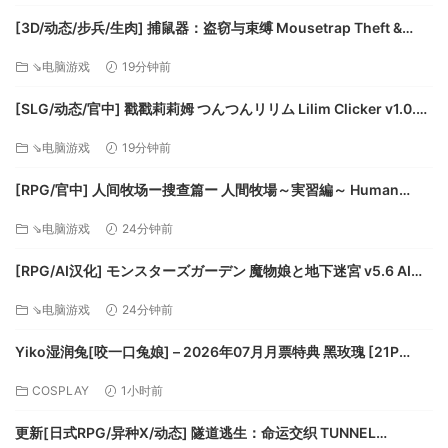
[3D/动态/步兵/生肉] 捕鼠器：盗窃与束缚 Mousetrap Theft &
Bondage v0.18c 动态步兵生肉版 [1.03G]
⇘电脑游戏
19分钟前
[SLG/动态/官中] 戳戳莉莉姆 つんつんリリム Lilim Clicker v1.0.0
动态官中版 [713M]
⇘电脑游戏
19分钟前
[RPG/官中] 人间牧场ー搜查篇ー 人間牧場～実習編～ Human
Farm – Practice Section v20260807 官中版 [968M]
⇘电脑游戏
24分钟前
[RPG/AI汉化] モンスターズガーデン 魔物娘と地下迷宮 v5.6 AI汉
化版 [1.08G]
⇘电脑游戏
24分钟前
Yiko湿润兔[咬一口兔娘] – 2026年07月月票特典 黑玫瑰 [21P
336MB][度盘/夸克]
COSPLAY
1小时前
更新[日式RPG/异种X/动态] 隧道逃生：命运交织 TUNNEL