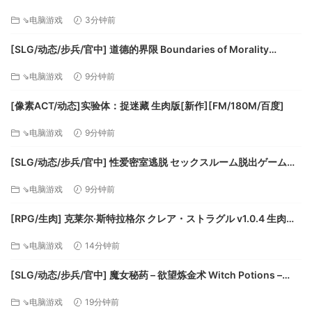
[1.48G]
⇘电脑游戏
3分钟前
[SLG/动态/步兵/官中] 道德的界限 Boundaries of Morality
v0.750 动态步兵官中版 [3.67G]
⇘电脑游戏
9分钟前
[像素ACT/动态]实验体：捉迷藏 生肉版[新作][FM/180M/百度]
⇘电脑游戏
9分钟前
[SLG/动态/步兵/官中] 性爱密室逃脱 セックスルーム脱出ゲーム
Escape The Sex Room v20260724 动态步兵官中版 [1.53G]
⇘电脑游戏
9分钟前
[RPG/生肉] 克莱尔·斯特拉格尔 クレア・ストラグル v1.0.4 生肉版
[1.12G]
⇘电脑游戏
14分钟前
[SLG/动态/步兵/官中] 魔女秘药 – 欲望炼金术 Witch Potions –
Craft of Lust v0.3.0 官中步兵版 [5.71G]
⇘电脑游戏
19分钟前