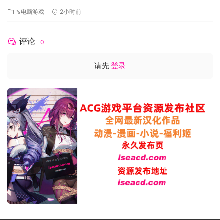
ESCAPE Fates Entwined V1.06 AI汉化版+DLC+存档 [3.20G][百
⇘电脑游戏
2小时前
度]
评论
0
请先
登录