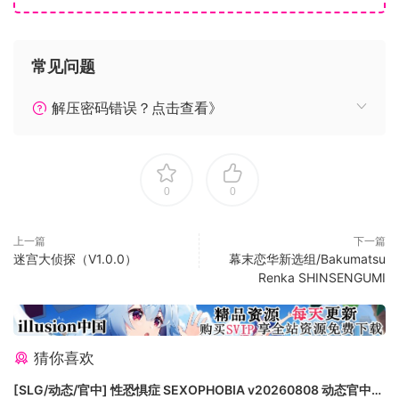
的行动被孵化出来，以诱捕武本宗旨。
特征：
以春、铃鹿、哆啦美小说为主角的三篇短篇！
常见问题
Takano Yuki 的艺术（NEKO-NIN 系列，Da Capo）
英文和繁体中文语言选项
解压密码错误？点击查看》
日语配音
CG/OP电影/最喜欢的语音台词的附加库
NEET龙女
0
0
上一篇
下一篇
迷宫大侦探（V1.0.0）
幕末恋华新选组/Bakumatsu
Renka SHINSENGUMI
猜你喜欢
[SLG/动态/官中] 性恐惧症 SEXOPHOBIA v20260808 动态官中版