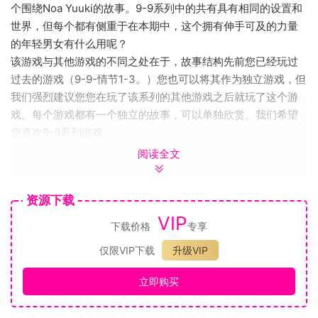
个围绕Noa Yuuki的故事。9-9系列中的共有具有相同的设置和
世界，但每个都有侧重于在本期中，这个拥有伸手可及的力量
的年轻男女有什么用呢？
该游戏与其他游戏的不同之处在于，故事结构先前您已经玩过
过去的游戏（9-9-情节1-3。）您也可以将其作为独立游戏，但
我们强烈建议您您在玩了该系列的其他游戏之后就玩了这个游
戏。每个游戏都有一个独立的故事，可以单独欣赏。我们希望
您喜欢9-9系列游戏。
9点9分发生在运转正常的大学城白川町，地震使白蛇神社的神
阅读全文
圣文物破裂，释放出类似珠宝的物品，释放持有者特殊的力
量，称为“神器”当涉及涉及超越人类理解能力的事件时，我们的
资源下载
主人公新山桂（Kakeru Niimi）会调查多个分支（平行世界）
VIP
以解决问题。
下载价格
专享
随着策划者的最终揭露，超凡脱俗的Sophitia实体开始回收神
仅限VIP下载
升级VIP
器，并告诉他击败拉扯弦乐的这个人。由于神社发生地震而取
消了节日的第一天，Kakeru现在拥有来自各个分支机构的回
立即购买
忆，并且正在为解决这一冲突而努力。
在此之中，来自Kuho女子学院的强烈正义感的女孩Noa Yuuki