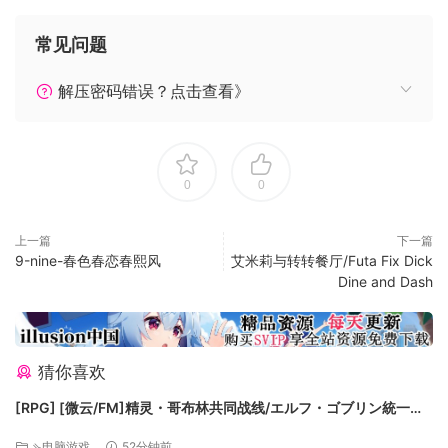
的能力似乎是击败策划者的关键。到这个世界的秘密，并与邪
恶之眼的用户结盟，这些触手可及的超凡脱俗的年轻男女的命
常见问题
运将是什么？
出水泉（SakuSaku的艺术家：《樱花盛开的爱》）的华丽艺术
解压密码错误？点击查看》
多部分系列，具有独立故事
CG画廊
音乐画廊
0
0
电影画廊
完整的日语配音（包括主角！）
日语，英语和中文文本。双语言显示选项
上一篇
下一篇
9-nine-春色春恋春熙风
艾米莉与转转餐厅/Futa Fix Dick
Dine and Dash
猜你喜欢
[RPG] [微云/FM]精灵・哥布林共同战线/エルフ・ゴブリン統一戦
線/官中+动态 pc [642m]
⇘电脑游戏
52分钟前