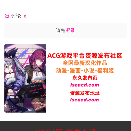
[PC+安卓盖世][补丁]
评论
0
请先
登录