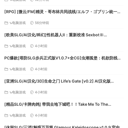
[RPG] [微云/FM]精灵・哥布林共同战线/エルフ・ゴブリン統一戦
線/官中+动态 pc [642m]
⇘电脑游戏
56分钟前
[欧美SLG/AI汉化/科幻]性机器人II：重新校准 Sexbot II:
Recalibrated [v2.09 测试版] AI汉化版[PC+安卓/3.71G/更新]
⇘电脑游戏
4小时前
PC爆款[塔防SLG步兵正式版V1.0.7+全CG]虫潮孤堡：机欲防线
Swarm Bunker Lust Defense V1.0.7官中+全CG存档[3.5G]百度/
⇘电脑游戏
4小时前
迅雷/UC/夸克
[亚洲SLG/AI汉化/3D]生命之门 Life’s Gate [v0.2] AI汉化版
[PC+安卓/1.77G/更新][FM/百度]
⇘电脑游戏
4小时前
[精品SLG/卡牌肉鸽] 带我去地下城吧！！Take Me To The
Dungeon!! v1.7.6 官方中文步兵版[PC+安卓盖世][百度]
⇘电脑游戏
4小时前
[休闲SLG/三消]魅惑万花筒 Glamour Kaleidoscope v1.0.9 官中