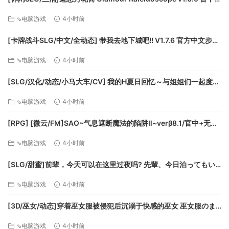
[PC+安卓盖世][百度]
⇘电脑游戏
4小时前
[卡牌战斗SLG/中文/全动态] 带我去地下城吧!! V1.7.6 官方中文步兵
版+存档 [更新] [FM/3.5G/百度]
⇘电脑游戏
4小时前
[SLG/汉化/动态/小马大车/CV] 我的H夏日回忆～与姐姐们一起度过
的八月～AI汉化版+存档 [新汉化] [FM/3.2G/百度]
⇘电脑游戏
4小时前
[RPG] [微云/FM]SAO~气息遮断魔法的陷阱Ⅱ~verβ8.1/官中+无码
+动态 pc+更新 [7.90G]
⇘电脑游戏
4小时前
[SLG/甜蜜]前辈，今天可以在这里过夜吗? 先輩、今日泊ってもい
いですか 精翻汉化版[PC+安卓盖世][补丁]
⇘电脑游戏
4小时前
[3D/巫女/动态]穿着巫女服被侵犯后沉溺于快感的巫女 巫女服のま
ま手コキ・フェラ・本番!? 犯されて快楽堕ちする巫女 精翻去码
⇘电脑游戏
4小时前