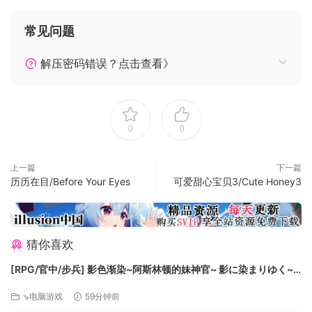
常见问题
幽暗深邃的地下牢房，关押着无数被囚禁的灵魂，迷失的孤魂
解压密码错误？点击查看》
野鬼随处可见
恐怖超市：
0
0
上一篇
下一篇
历历在目/Before Your Eyes
可爱甜心宝贝3/Cute Honey3
深夜里的恐怖超市，你却被玩弄，谁在摆布一切，谁能救你。
猜你喜欢
《银魂》为一款独立的恐怖游戏，但内容不止于恐怖，其中角
[RPG/官中/步兵] 影色渐染~阿斯林顿的妹神官~ 影に染まりゆく~
色的谈吐十分真实，毫不做作，甚至能令玩家捧腹。但恐怖的
アスリントの妹神官~ v1.3.3+存档 官中步兵版 [7.48G]
地方却依旧是有着大恐怖，正所谓你听到的，是你认为的，却
⇘电脑游戏
59分钟前
不一定是真的。