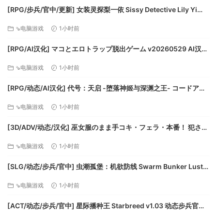
里面的模型十分真实，玩法独特创新，此款游戏玩起来十分顺
[RPG/步兵/官中/更新] 女装灵探梨一依 Sissy Detective Lily Yi
畅，只会让你真的沉在其中。游戏画质优秀，帧率高，普通电
v0.52 步兵官中版 [1.67G]
⇘电脑游戏
1小时前
脑甚至轻薄版笔记本亲测能够带动，不会卡顿。
游戏故事剧情过于玄幻，刚开始你可能还会一脸雾水，到后面
[RPG/AI汉化] マコとエロトラップ脱出ゲーム v20260529 AI汉化
会有事件的解释，你的阵营也就此确立。实惠的价格玩到独特
版 [570M]
的恐怖游戏，你还在等什么，即使不是恐怖游戏热爱者，这绝
⇘电脑游戏
1小时前
对是一款能让你立刻上手的游戏。
[RPG/动态/AI汉化] 代号：天启 -堕落神姬与深渊之王- コードアポ
カリプス -堕落の神姫と奈落の王- v1.07 AI汉化版 [2.3G]
⇘电脑游戏
1小时前
[3D/ADV/动态/汉化] 巫女服のまま手コキ・フェラ・本番！ 犯され
て快楽堕ちする巫女 [シチュエーションノベルシリー
⇘电脑游戏
1小时前
ズ]v20260730 汉化版 [1.98G]
[SLG/动态/步兵/官中] 虫潮孤堡：机欲防线 Swarm Bunker Lust
Defense v1.1.0 动态步兵官中版 [3.37G]
⇘电脑游戏
1小时前
[ACT/动态/步兵/官中] 星际播种王 Starbreed v1.03 动态步兵官中