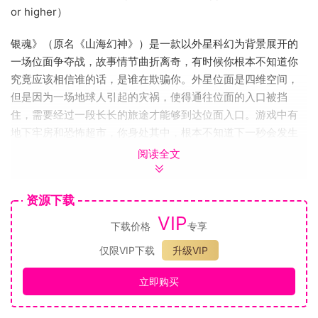
or higher）
银魂》（原名《山海幻神》）是一款以外星科幻为背景展开的
一场位面争夺战，故事情节曲折离奇，有时候你根本不知道你
究竟应该相信谁的话，是谁在欺骗你。外星位面是四维空间，
但是因为一场地球人引起的灾祸，使得通往位面的入口被挡
住，需要经过一段长长的旅途才能够到达位面入口。游戏中有
地下牢房和恐怖超市，你身处其中，根本不知道下一秒会发生
什么，你也不计后果地往前冲，即使前方面临着很大的危险，
阅读全文
即使脚下躺着失败者的尸体，你也得走，你拼命地想要出去。
除了地下牢房和恐怖超市，还有地球隧道和星空、火星、水星
资源下载
等场景，最后还有一段双方互吐心声以及后面故事的切入，一
VIP
切仅仅只是开始……
下载价格
专享
地下牢房：
仅限VIP下载
升级VIP
立即购买