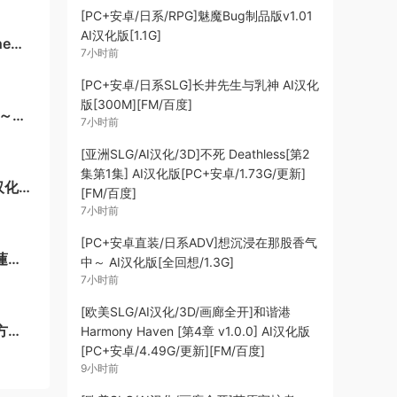
[PC+安卓/日系/RPG]魅魔Bug制品版v1.01
AI汉化版[1.1G]
7小时前
[PC+安卓/日系SLG]长井先生与乳神 AI汉化
版[300M][FM/百度]
 ～恋
7小时前
+存档
[亚洲SLG/AI汉化/3D]不死 Deathless[第2
集第1集] AI汉化版[PC+安卓/1.73G/更新]
汉化
[FM/百度]
7小时前
[PC+安卓直装/日系ADV]想沉浸在那股香气
蓮四
中～ AI汉化版[全回想/1.3G]
7小时前
[欧美SLG/AI汉化/3D/画廊全开]和谐港
方中
Harmony Haven [第4章 v1.0.0] AI汉化版
[PC+安卓/4.49G/更新][FM/百度]
9小时前