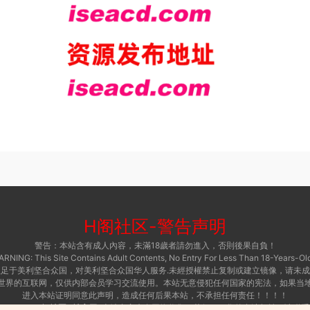
H阁社区
-
警告声明
警告：本站含有成人內容，未滿18歲者請勿進入，否則後果自負！
RNING: This Site Contains Adult Contents, No Entry For Less Than 18-Years-Old
足于美利坚合众国，对美利坚合众国华人服务.未經授權禁止复制或建立镜像，请未
世界的互联网，仅供内部会员学习交流使用。本站无意侵犯任何国家的宪法，如果当
进入本站证明同意此声明，造成任何后果本站，不承担任何责任！！！！
 © 2015 ·
H阁社区-i社官网
本站内容来自网络收集，若侵犯了您的合法权益，请联系