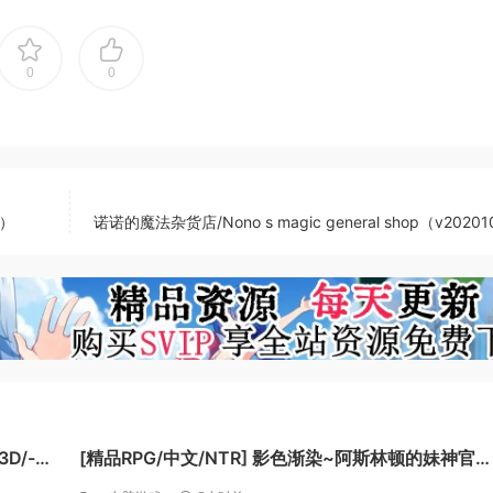
德里奥为舞台的放置/收集类经营模拟游戏。
0
0
从打造最简单的铜匕首开始，磨炼锻造师，来制作各种各样的武器吧~
环。他们会从附近的地下城中收集制作武器的资源。
险者们的能力，向更深的地下城进发，获得更稀有的道具吧~！
6）
诺诺的魔法杂货店/Nono s magic general shop（v2020
过继承系统一代一代强化的你锻造师，培养出超一流的锻造师吧
而不停锻造和冒险的经营模拟游戏《王国的灵魂锻造师》——开
[精品RPG/中文/NTR] 影色渐染~阿斯林顿的妹神官
官中+动
~V1.3.3 STEAM官方中文步兵版+存档+DLC+joi黑