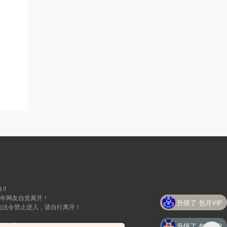
 !!
升级了 包月VIP
成年网友自觉离开！
地法令禁止进入，请自行离开！
升级了 包月VIP
我们删除！