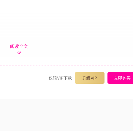
阅读全文
仅限VIP下载
升级VIP
立即购买
孩……
l Smith』的名剑。