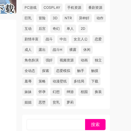
PC游戏
COSPLAY
手机资源
番剧资源
巨乳
冒险
3D
NTR
异种奸
动作
互动
后宫
奇幻
单人
2D
剧情丰富
战斗
中出
女主人公
恋爱
成人
露出
战斗H
裸露
休闲
角色扮演
强奸
视频资源
动画
独立
全动态
探索
恋爱模拟
触手
触摸
羞辱
策略
动漫壁纸
多结局
下载
妹妹
怀孕
幻想
绅游
校园
换装
姐姐
恶堕
贫乳
萝莉