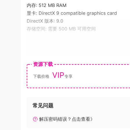
内存: 512 MB RAM
显卡: DirectX 9 compatible graphics card
DirectX 版本: 9.0
存储空间: 需要 500 MB 可用空间
妮奈·安德里奥 职业——锻造师
资源下载
VIP
下载价格
专享
常见问题
解压密码错误？点击查看》
某日，父亲将工房的经营活动全权托付给了这个女
培养经验不足的学徒，并要让他们锻造出被称为『Sou