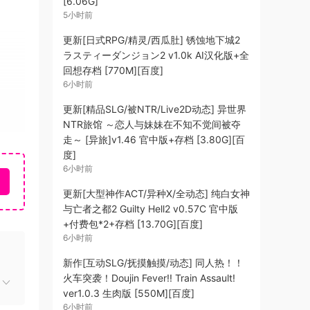
[6.06G]
5小时前
更新[日式RPG/精灵/西瓜肚] 锈蚀地下城2
ラスティーダンジョン2 v1.0k AI汉化版+全
回想存档 [770M][百度]
6小时前
更新[精品SLG/被NTR/Live2D动态] 异世界
NTR旅馆 ～恋人与妹妹在不知不觉间被夺
走～ [异旅]v1.46 官中版+存档 [3.80G][百
度]
6小时前
更新[大型神作ACT/异种X/全动态] 纯白女神
与亡者之都2 Guilty Hell2 v0.57C 官中版
+付费包*2+存档 [13.70G][百度]
6小时前
新作[互动SLG/抚摸触摸/动态] 同人热！！
火车突袭！Doujin Fever!! Train Assault!
ver1.0.3 生肉版 [550M][百度]
6小时前