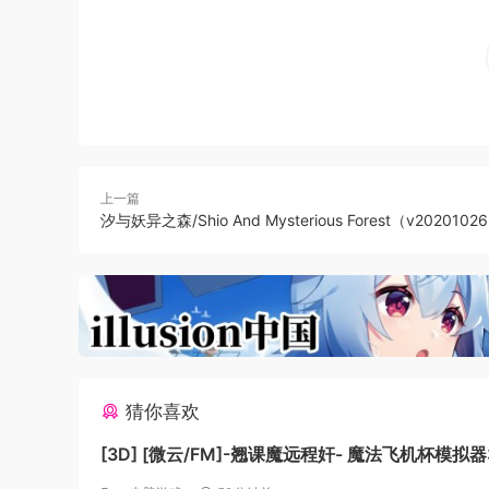
《王国的灵魂锻造师》——这样一款以锻造工房安
打造最强武器！
以打造出最强武器『Soul Smith』为目标，
地下城探险！
不仅仅是经营，与冒险者进行交流也是很重要的一
让锻造师们为冒险者提供更好的武器，并且提升冒
培养一流锻造师！
上一篇
汐与妖异之森/Shio And Mysterious Forest（v2020102
通过锻炼锻造师的技能，以及提升工房的水平，通
可爱欢闹的锻造师剧场——为了打造更多的武器，
啦！
猜你喜欢
[3D] [微云/FM]-翘课魔远程奸- 魔法飞机杯模拟器3D/-サ
ボり魔遠隔姦- 魔法のオナホシミュレーター3D/