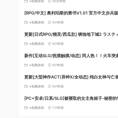
⇘电脑游戏
50分钟前
态 pc [1.12G]
[RPG/中文] 奥利珀斯的禁书V1.01 官方中文步兵
[新作] [FM/1.3G/百度]
⇘电脑游戏
5小时前
更新[日式RPG/精灵/西瓜肚] 锈蚀地下城2 ラス
ジョン2 v1.0k AI汉化版+全回想存档 [770M][百度
⇘电脑游戏
6小时前
新作[互动SLG/抚摸触摸/动态] 同人热！！火车突
Doujin Fever!! Train Assault! ver1.0.3 生肉版 [
⇘电脑游戏
6小时前
[百度]
更新[大型神作ACT/异种X/全动态] 纯白女神与亡
Guilty Hell2 v0.57C 官中版+付费包*2+存档 [13.
⇘电脑游戏
6小时前
[百度]
[PC+安卓/日系/SLG]被寝取的女主角姬子-秘密
活 AI汉化版[1.2G]
⇘电脑游戏
7小时前