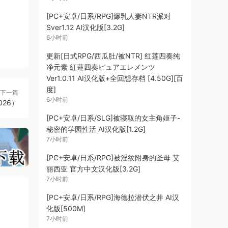
[PC+安卓/日系/RPG]爆乳人妻NTR派对
Sver1.12 AI汉化版[3.2G]
！
6小时前
更新[日式RPG/西瓜肚/被NTR] 红莲四奏纯
净元素 紅蓮四奏ピュアエレメンツ
Ver1.0.11 AI汉化版+全回想存档 [4.50G][百
度]
下一篇
6小时前
1026）
~！
[PC+安卓/日系/SLG]被寝取的女主角姬子-
始
秘密的学园性活 AI汉化版[1.2G]
7小时前
[PC+安卓/日系/RPG]被淫纹附身的圣母 艾
丽西亚 官方中文汉化版[3.2G]
7小时前
[PC+安卓/日系/RPG]海德拉潜伏之井 AI汉
化版[500M]
7小时前
条补