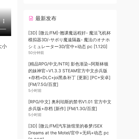
最新发布
[3D] [微云/FM]-翘课魔远程奸- 魔法飞机杯
模拟器3D/-サボり魔遠隔姦- 魔法のオナホ
大小
シミュレーター3D/官中+动态 pc [1.12G]
50分钟前
[精品RPG/中文/NTR] 影色渐染~阿斯林顿
的妹神官~V1.3.3 STEAM官方中文步兵版
+存档+DLC+joi黑条补丁 [更新] [PC+安卓]
[FM/7.5G/百度]
5小时前
[RPG/中文] 奥利珀斯的禁书V1.01 官方中文
步兵版+存档 [新作] [FM/1.3G/百度]
5小时前
[3D] [微云/FM]汽车旅馆里的春梦/SEX
Dreams at the Motel/官中+无码+动态 pc