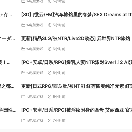
⇘电脑游戏
5小时前
丁 [更新] [PC+安卓] [FM/7.5G/百度]
版+存档
[3D] [微云/FM]汽车旅馆里的春梦/SEX Dreams at the
Motel/官中+无码+动态 pc [6.06G]
⇘电脑游戏
5小时前
ティーダン
更新[精品SLG/被NTR/Live2D动态] 异世界NTR旅馆
]
人与妹妹在不知不觉间被夺走～ [异旅]v1.46 官中版
⇘电脑游戏
6小时前
[3.80G][百度]
袭！
[PC+安卓/日系/RPG]爆乳人妻NTR派对Sver1.12 AI
550M]
版[3.2G]
⇘电脑游戏
6小时前
者之都2
更新[日式RPG/西瓜肚/被NTR] 红莲四奏纯净元素 紅
70G]
奏ピュアエレメンツ Ver1.0.11 AI汉化版+全回想存档
⇘电脑游戏
6小时前
[4.50G][百度]
的学园性
[PC+安卓/日系/RPG]被淫纹附身的圣母 艾丽西亚 官
文汉化版[3.2G]
⇘电脑游戏
7小时前