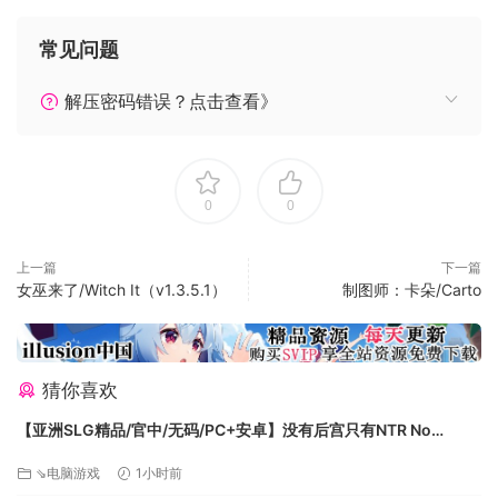
色部门（八六）第3名。可谓是各种奖拿到手软。
常见问题
2018年，随着移植PS4主机的剧情改良版《爱上火车-Pure
Station-》的宣布，本作也宣布推出中文版。在当年夏天推出的
解压密码错误？点击查看》
本作中文版特典活动最终取得了超过106万元人民币的优异成
绩，并且制造了中文版市场的多个『第一次』。这其中最大家
所津津乐道的便是Lose社宣布将回报中国玩家的支持，在续作
中添加以中国故事线以及以中国火车为原型创作的新角色。同
0
0
年9月，《爱上火车-Pure Station-》中文版发售，发售两年来
取得了销量与口碑的双丰收。
上一篇
下一篇
女巫来了/Witch It（v1.3.5.1）
制图师：卡朵/Carto
猜你喜欢
【亚洲SLG精品/官中/无码/PC+安卓】没有后宫只有NTR No
Harem Just NTR Ep.3 Full 官方中文步兵版【6.10G】
⇘电脑游戏
1小时前