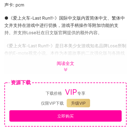
声卡: pcm
●《爱上火车-Last Run!!-》国际中文版内置简体中文、繁体中
文并支持在游戏中进行切换，游戏手柄操作等附加功能的支
持。并支持Lose社在日文版官网提供的额外内容。
《爱上火车-Last Run!!-》是日本美少女游戏知名品牌Lose所制
作的E-mote视觉小说。本作为本篇故事的二次强化版与各路线
后日谈及续集的合集，拥有相当于两部作品的内容，字数高达
阅读全文
200万字。本作由Cura担当原画与人物设计，进行豹负责剧
本，并由tO(と)主导演出效果。中日文版同步在日本与海外进行
资源下载
发售。
VIP
下载价格
专享
2016年，美少女游戏名作《爱上火车》诞生。业内顶级的e-
mote演出所带来的除爆炸性的口碑外，也一举获得萌系游戏大
仅限VIP下载
升级VIP
赏的年度准大奖和剧本金奖。同时在Getchu举办的“美少女游戏
立即购买
大赏2016”中获得综合部门第2名、剧本部门第4名、系统部门
第2名、绘图部门第6名、音乐部门第8名、影片部门第7名、角