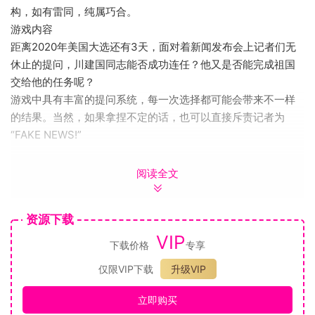
构，如有雷同，纯属巧合。
游戏内容
距离2020年美国大选还有3天，面对着新闻发布会上记者们无
休止的提问，川建国同志能否成功连任？他又是否能完成祖国
交给他的任务呢？
游戏中具有丰富的提问系统，每一次选择都可能会带来不一样
的结果。当然，如果拿捏不定的话，也可以直接斥责记者为
“FAKE NEWS!”
到底是认真回答记者提问，还是暴怒离场，一切都看您的选
阅读全文
择。
除此之外，川建国同志怎么能忘记发推特呢？快点发一条看看
资源下载
收集了多少个赞吧！
VIP
下载价格
专享
游戏内置了四个结局，除了胜选和败选两个结局外，还有两个
仅限VIP下载
升级VIP
隐藏结局。
立即购买
“这是一曲忠诚的赞歌！”