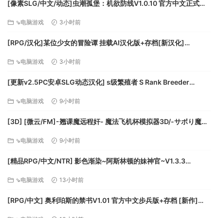
[像素SLG/中文/动态]虫潮孤堡：机欲防线V1.0.10 官方中文正式步
兵版+存档[更新][FM/3.4G/百度]
⇘电脑游戏
3小时前
[RPG/汉化]某位少女的冒险谭 挂载AI汉化版+存档[新汉化]
[FM/2.1G/百度]
⇘电脑游戏
3小时前
[更新v2.5PC安卓SLG动态汉化] s级繁殖者 S Rank Breeder
[2.50G]
⇘电脑游戏
9小时前
[3D] [微云/FM]-翘课魔远程奸- 魔法飞机杯模拟器3D/-サボり魔遠
隔姦- 魔法のオナホシミュレーター3D/官中+动态 pc [1.12G]
⇘电脑游戏
9小时前
[精品RPG/中文/NTR] 影色渐染~阿斯林顿的妹神官~V1.3.3
STEAM官方中文步兵版+存档+DLC+joi黑条补丁 [更新] [PC+安卓]
⇘电脑游戏
13小时前
[FM/7.5G/百度]
[RPG/中文] 奥利珀斯的禁书V1.01 官方中文步兵版+存档 [新作]
[FM/1.3G/百度]