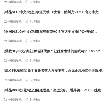
⇘电脑游戏
3小时前
[精品SLG/中文/动态]极道无赖EX女警・鮎川光V1.2.0 官方中文版
+存档[更新安卓][PC+安卓][FM/3.4G/百度]
⇘电脑游戏
3小时前
[亚洲风SLG/中文/动态]深渊欲望V0.5 官方中文版[PC+安卓]
[FM/5.8G/百度]
⇘电脑游戏
3小时前
[爆款3D/中文/动态]娇喘阿黑颜？让妹妹发情的催眠App！V2.12 官
方中文版+DLC+存档[FM/1.7G/百度]
⇘电脑游戏
3小时前
[SLG]魅魔监狱 新手冒险者落入淫魔巢穴，永无止境地接受无限榨
精的故事 生肉版+动画版[新作][FM/2.9G/百度]
⇘电脑游戏
3小时前
[精品RPG/汉化/动态]隧道逃生：命运交织（番外篇）V1.0.6 挂载AI
汉化正式版+DLC+存档[更新][FM/3.8G/百度]
⇘电脑游戏
3小时前