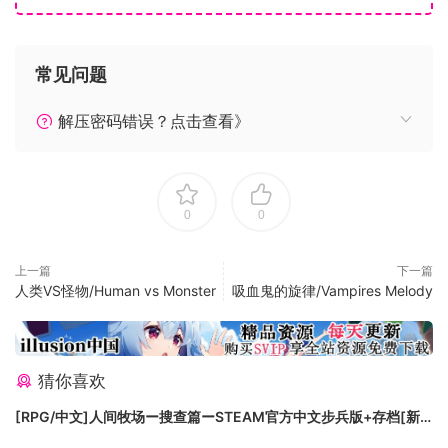
常见问题
解压密码错误？点击查看》
0
0
上一篇
下一篇
人类VS怪物/Human vs Monster
吸血鬼的旋律/Vampires Melody
猜你喜欢
[RPG/中文]人间牧场ー搜查篇ーSTEAM官方中文步兵版+存档[新
作][FM/1.4G/百度